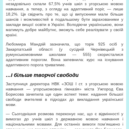
незадовільно склали 67,5% учнів шкіл з угорською мовою
навчання, а тепер, з огляду на адаптивний поріг, — лише
18,2%. Це свідчить про те, що ці випуск­ники мали більше
шансів і можливостей в подальшому бути зарахованими у
заклади вищої освіти в Україні. Володіючи українською, вони
матимуть добре майбутнє, зможуть себе реалізувати у своїй
країні.
Любомира Мандзій зазначила, що торік 925 осіб у
Закарпатській області (у сусідній Чернівецькій з
румунськомовними школами — 555) скористалися
адаптивним порогом. Вона запевнила: курс на існування
адаптивного порога триватиме.
…І більше творчої свободи
Заступниця директора НВК «ЗОШ І ст. з угорською мовою
навчання — угорськомовна гімназія» міста Ужгород Єва
Борисова зачепила ще один аспект теми: надання більшої
свободи вчителеві в підходах до викладання української
мови.
— Сьогоднішня розмова переконує нас, що є відмінності у
вимогах до учнів шкіл з державною мовою навчання і
національними мовами. Для останніх вимоги пом’якшено і