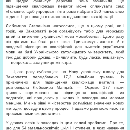
які щедро фінансує держава. Вона зазначила, що
підвищення кваліфікації педагог може спланувати сам:
«Головне, щоб упродовж п’яти років набрати 150 навчальних
годин». І це новація в питаннях підвищення кваліфікації.
Любомира Степанівна наголосила, що в цьому році, як і
торік, на Закарпатті знов організують табір для угорських
дітей із вивчення української мови «Бомбезно». Цього разу
він діятиме на базі трьох шкіл. Триватимуть заняття й в
академії підвищення кваліфікації для вчителів української
мови на базі Українського католицького університету, який
теж дає добрий досвід. «Виявляйте, будь ласка, ініціативу»,
— попрохала заступниця міністра.
— Цього року субвенцією на Нову українську школу для
Закарпаття передбачено 17,2 мільйона гривень. Їх
призначено для підвищення кваліфікації вчителів, —
розповідала Любомира Мандзій. — Окремо 177 тисяч
гривень спрямовано на підвищення кваліфікації тих
педагогів, які працюють у школах із викладанням мовами
меншин. Ми на рівні міністерства розуміємо значення нових
методик, досвіду в цьому процесі. Надаємо різні можливості й
просимо ними скористатися.
У деяких освітніх закладах із цим великі проблеми. Про те,
що для 54 загальноосвітніх шкіл ІІІ ступеня, в яких навчання