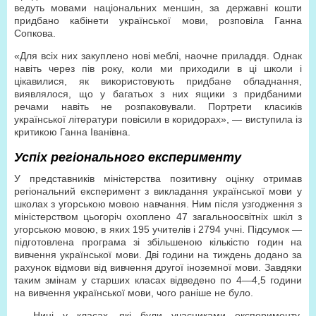
ведуть мовами національних меншин, за державні кошти
придбано кабінети української мови, розповіла Ганна
Сопкова.
«Для всіх них закуплено нові меблі, наочне приладдя. Однак
навіть через пів року, коли ми приходили в ці школи і
цікавилися, як використовують придбане обладнання,
виявлялося, що у багатьох з них ящики з придбаними
речами навіть не розпаковували. Портрети класиків
української літератури повісили в коридорах», — виступила із
критикою Ганна Іванівна.
Успіх регіонального експерименту
У представників міністерства позитивну оцінку отримав
регіональний експеримент з викладання української мови у
школах з угорською мовою навчання. Ним після узгодження з
міністерством цьогоріч охоплено 47 загальноосвітніх шкіл з
угорською мовою, в яких 195 учителів і 2794 учні. Підсумок —
підготовлена програма зі збільшеною кількістю годин на
вивчення української мови. Дві години на тиждень додано за
рахунок відмови від вивчення другої іноземної мови. Завдяки
таким змінам у старших класах відведено по 4—4,5 години
на вивчення української мови, чого раніше не було.
— Нині у класах, які були учасниками експерименту,