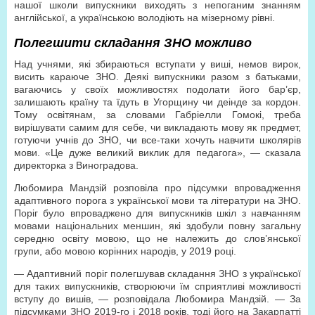
нашої школи випускники виходять з непоганим знанням
англійської, а українською володіють на мізерному рівні.
Полегшити складання ЗНО можливо
Над учнями, які збираються вступати у виші, немов вирок,
висить караюче ЗНО. Деякі випускники разом з батьками,
вагаючись у своїх можливостях подолати його бар’єр,
залишають країну та їдуть в Угорщину чи деінде за кордон.
Тому освітянам, за словами Габріелли Гомокі, треба
вирішувати самим для себе, чи викладають мову як предмет,
готуючи учнів до ЗНО, чи все-таки хочуть навчити школярів
мови. «Це дуже великий виклик для педагога», — сказала
директорка з Виноградова.
Любомира Мандзій розповіла про підсумки впровадження
адаптивного порога з української мови та літератури на ЗНО.
Поріг було впроваджено для випуск­ників шкіл з навчанням
мовами національних меншин, які здобули повну загальну
середню освіту мовою, що не належить до слов’янської
групи, або мовою корінних народів, у 2019 році.
— Адаптивний поріг полегшував складання ЗНО з української
для таких випускників, створюючи їм сприятливі можливості
вступу до вишів, — розповідала Любомира Мандзій. — За
підсумками ЗНО 2019-го і 2018 років, тоді його на Закарпатті