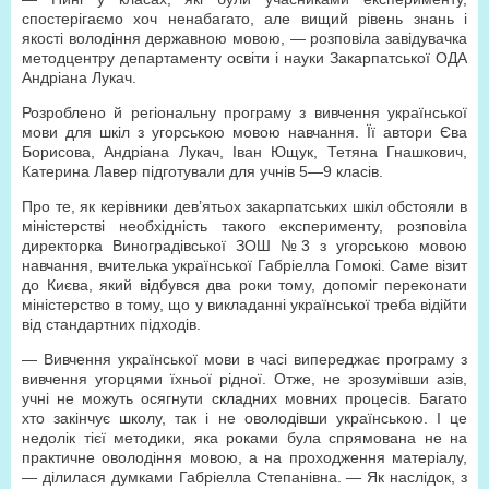
спостерігаємо хоч ненабагато, але вищий рівень знань і
якості володіння державною мовою, — розповіла завідувачка
методцентру департаменту освіти і науки Закарпатської ОДА
Андріана Лукач.
Розроблено й регіональну програму з вивчення української
мови для шкіл з угорською мовою навчання. Її автори Єва
Борисова, Андріана Лукач, Іван Ющук, Тетяна Гнашкович,
Катерина Лавер підготували для учнів 5—9 класів.
Про те, як керівники дев’ятьох закарпатських шкіл обстояли в
міністерстві необхідність такого експерименту, розповіла
директорка Виноградівської ЗОШ №3 з угорською мовою
навчання, вчителька української Габріелла Гомокі. Саме візит
до Києва, який відбувся два роки тому, допоміг переконати
міністерство в тому, що у викладанні української треба відійти
від стандартних підходів.
— Вивчення української мови в часі випереджає програму з
вивчення угорцями їхньої рідної. Отже, не зрозумівши азів,
учні не можуть осягнути складних мовних процесів. Багато
хто закінчує школу, так і не оволодівши українською. І це
недолік тієї методики, яка роками була спрямована не на
практичне оволодіння мовою, а на проходження матеріалу,
— ділилася думками Габріелла Степанівна. — Як наслідок, з