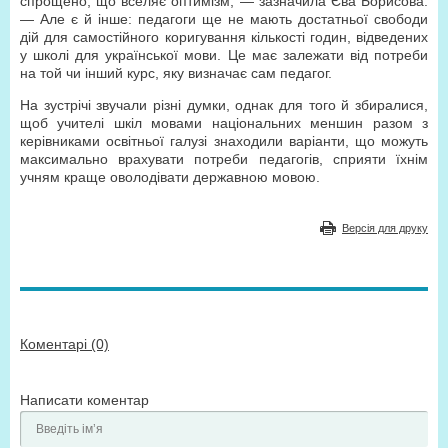
спрощено, що вселяє оптимізм, — зазначила Єва Борисова.
— Але є й інше: педагоги ще не мають достатньої свободи
дій для самостійного коригування кількості годин, відведених
у школі для української мови. Це має залежати від потреби
на той чи інший курс, яку визначає сам педагог.
На зустрічі звучали різні думки, однак для того й збиралися,
щоб учителі шкіл мовами національних меншин разом з
керівниками освітньої галузі знаходили варіанти, що можуть
максимально врахувати потреби педагогів, сприяти їхнім
учням краще оволодівати державною мовою.
Версія для друку
Коментарі (0)
Написати коментар