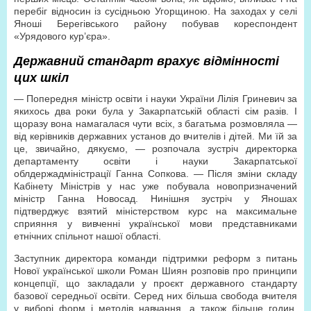
перебіг відносин із сусідньою Угорщиною. На заходах у селі
Яноші Берегівського району побував кореспондент
«Урядового кур’єра».
Державний стандарт врахує відмінності
цих шкіл
— Попередня міністр освіти і науки України Лілія Гриневич за
якихось два роки була у Закарпатській області сім разів. І
щоразу вона намагалася чути всіх, з багатьма розмовляла —
від керівників державних установ до вчителів і дітей. Ми їй за
це, звичайно, дякуємо, — розпочала зустріч директорка
департаменту освіти і науки Закарпатської
облдержадміністрації Ганна Сопкова. — Після зміни складу
Кабінету Міністрів у нас уже побувала новопризначений
міністр Ганна Новосад. Нинішня зустріч у Яношах
підтверджує взятий міністерством курс на максимальне
сприяння у вивченні української мови представниками
етнічних спільнот нашої області.
Заступник директора команди підтримки реформ з питань
Нової української школи Роман Шиян розповів про принципи
концепції, що закладали у проєкт державного стандарту
базової середньої освіти. Серед них більша свобода вчителя
у виборі форм і методів навчання, а також більше годин,