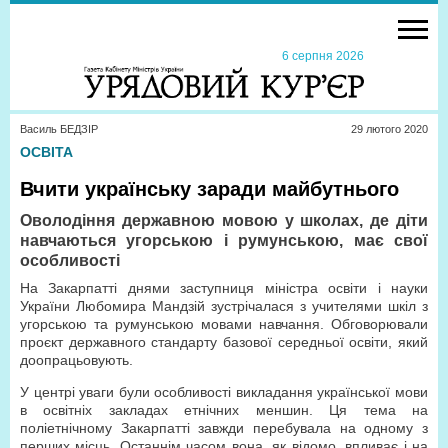
6 серпня 2026
Василь БЕДЗІР
29 лютого 2020
ОСВІТА
Вчити українську заради майбутнього
Оволодіння державною мовою у школах, де діти
навчаються угорською і румунською, має свої
особливості
На Закарпатті днями заступниця міністра освіти і науки
України Любомира Мандзій зустрічалася з учителями шкіл з
угорською та румунською мовами навчання. Обговорювали
проєкт державного стандарту базової середньої освіти, який
доопрацьовують.
У центрі уваги були особливості викладання української мови
в освітніх закладах етнічних меншин. Ця тема на
поліетнічному Закарпатті завжди перебувала на одному з
перших місць. Останнім часом вона, як відомо, впливає і на