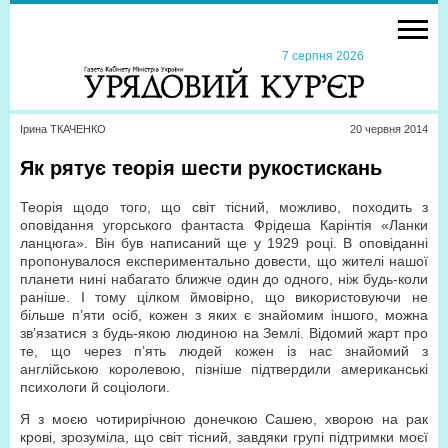
7 серпня 2026
Ірина ТКАЧЕНКО
20 червня 2014
Як рятує теорія шести рукостискань
Теорія щодо того, що світ тісний, можливо, походить з
оповідання угорського фантаста Фрідеша Карінтія «Ланки
ланцюга». Він був написаний ще у 1929 році. В оповіданні
пропонувалося експериментально довести, що жителі нашої
планети нині набагато ближче один до одного, ніж будь-коли
раніше. І тому цілком ймовірно, що використовуючи не
більше п’яти осіб, кожен з яких є знайомим іншого, можна
зв’язатися з будь-якою людиною на Землі. Відомий жарт про
те, що через п’ять людей кожен із нас знайомий з
англійською королевою, пізніше підтвердили американські
психологи й соціологи.
Я з моєю чотирирічною донечкою Сашею, хворою на рак
крові, зрозуміла, що світ тісний, завдяки групі підтримки моєї