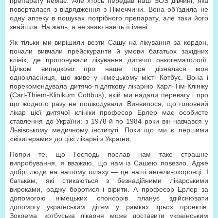
препарату немає. Але хтось передав наш SOS дівчині, яка
поверталася з відрядження з Німеччини. Вона об’їздила не
одну аптеку в пошуках потрібного препарату, але таки його
знайшла. На жаль, я не знаю навіть її імені.
Як тільки ми вирішили везти Сашу на лікування за кордон,
почали вивчали прейскуранти й умови багатьох західних
клінік, де пропонували лікування дитячої онкогематології.
Цілком випадково про наше горе дізналася моя
однокласниця, що живе у німецькому місті Котбус. Вона і
порекомендувала дитячо-підліткову лікарню Карл-Тім-Клініку
(Carl-Thiem-Klinikum Cottbus), якій ми надали перевагу і про
що жодного разу не пошкодували. Виявилося, що головний
лікар цієї дитячої клініки професор Ерлер має особисте
ставлення до України: з 1978-й по 1984 роки він навчався у
Львівському медичному інституті. Поки що ми є першими
«візитерами» до цієї лікарні з України.
Попри те, що Господь послав нам таке страшне
випробування, я вважаю, що нам із Сашею повезло. Адже
добрі люди на нашому шляху — це наші ангели-охоронці. І
батькам, які стикаються з безнадійними лікарськими
вироками, раджу боротися і вірити. А професор Ерлер за
допомогою німецьких спонсорів планує здійснювати
допомогу українським дітям у рамках трьох проектів.
Зокрема, котбуська лікарня може доставити українським