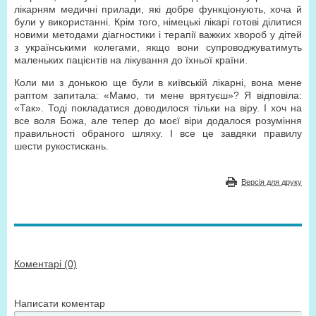
лікарням медичні прилади, які добре функціонують, хоча й
були у використанні. Крім того, німецькі лікарі готові ділитися
новими методами діагностики і терапії важких хвороб у дітей
з українськими колегами, якщо вони супроводжуватимуть
маленьких пацієнтів на лікування до їхньої країни.
Коли ми з донькою ще були в київській лікарні, вона мене
раптом запитала: «Мамо, ти мене врятуєш»? Я відповіла:
«Так». Тоді покладатися доводилося тільки на віру. І хоч на
все воля Божа, але тепер до моєї віри додалося розуміння
правильності обраного шляху. І все це завдяки правилу
шести рукостискань.
Версія для друку
Коментарі (0)
Написати коментар