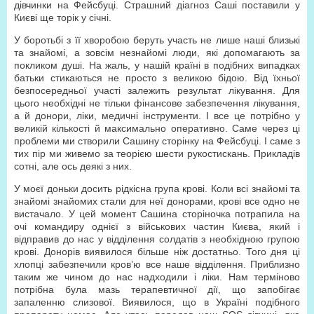
дівчинки на Фейсбуці. Страшний діагноз Саші поставили у
Києві ще торік у січні.
У боротьбі з її хворобою беруть участь не лише наші близькі
та знайомі, а зовсім незнайомі люди, які допомагають за
покликом душі. На жаль, у нашій країні в подібних випадках
батьки стикаються не просто з великою бідою. Від їхньої
безпосередньої участі залежить результат лікування. Для
цього необхідні не тільки фінансове забезпечення лікування,
а й донори, ліки, медичні інструменти. І все це потрібно у
великій кількості й максимально оперативно. Саме через ці
проблеми ми створили Сашину сторінку на Фейсбуці. І саме з
тих пір ми живемо за теорією шести рукостискань. Прикладів
сотні, але ось деякі з них.
У моєї доньки досить рідкісна група крові. Коли всі знайомі та
знайомі знайомих стали для неї донорами, крові все одно не
вистачало. У цей момент Сашина сторіночка потрапила на
очі командиру однієї з військових частин Києва, який і
відправив до нас у відділення солдатів з необхідною групою
крові. Донорів виявилося більше ніж достатньо. Того дня ці
хлопці забезпечили кров’ю все наше відділення. Приблизно
таким же чином до нас надходили і ліки. Нам терміново
потрібна була мазь терапевтичної дії, що запобігає
запаленню слизової. Виявилося, що в Україні подібного