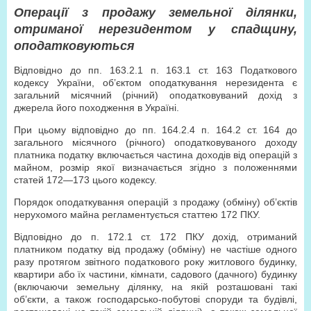
Операції з продажу земельної ділянки,
отриманої нерезидентом у спадщину,
оподатковуються
Відповідно до пп. 163.2.1 п. 163.1 ст. 163 Податкового
кодексу України, об’єктом оподаткування нерезидента є
загальний місячний (річний) оподатковуваний дохід з
джерела його походження в Україні.
При цьому відповідно до пп. 164.2.4 п. 164.2 ст. 164 до
загального місячного (річного) оподатковуваного доходу
платника податку включається частина доходів від операцій з
майном, розмір якої визначається згідно з положеннями
статей 172—173 цього кодексу.
Порядок оподаткування операцій з продажу (обміну) об’єктів
нерухомого майна регламентується статтею 172 ПКУ.
Відповідно до п. 172.1 ст. 172 ПКУ дохід, отриманий
платником податку від продажу (обміну) не частіше одного
разу протягом звітного податкового року житлового будинку,
квартири або їх частини, кімнати, садового (дачного) будинку
(включаючи земельну ділянку, на якій розташовані такі
об’єкти, а також господарсько-побутові споруди та будівлі,