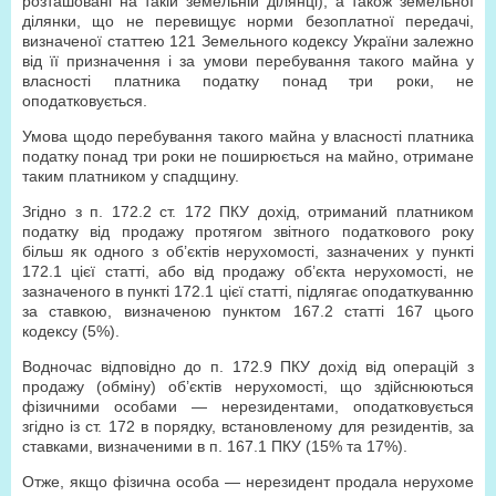
розташовані на такій земельній ділянці), а також земельної
ділянки, що не перевищує норми безоплатної передачі,
визначеної статтею 121 Земельного кодексу України залежно
від її призначення і за умови перебування такого майна у
власності платника податку понад три роки, не
оподатковується.
Умова щодо перебування такого майна у власності платника
податку понад три роки не поширюється на майно, отримане
таким платником у спадщину.
Згідно з п. 172.2 ст. 172 ПКУ дохід, отриманий платником
податку від продажу протягом звітного податкового року
більш як одного з об’єктів нерухомості, зазначених у пункті
172.1 цієї статті, або від продажу об’єкта нерухомості, не
зазначеного в пункті 172.1 цієї статті, підлягає оподаткуванню
за ставкою, визначеною пунктом 167.2 статті 167 цього
кодексу (5%).
Водночас відповідно до п. 172.9 ПКУ дохід від операцій з
продажу (обміну) об’єктів нерухомості, що здійснюються
фізичними особами — нерезидентами, оподатковується
згідно із ст. 172 в порядку, встановленому для резидентів, за
ставками, визначеними в п. 167.1 ПКУ (15% та 17%).
Отже, якщо фізична особа — нерезидент продала нерухоме