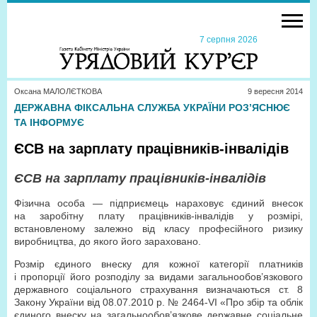
7 серпня 2026
Оксана МАЛОЛЄТКОВА
9 вересня 2014
ДЕРЖАВНА ФІКСАЛЬНА СЛУЖБА УКРАЇНИ РОЗ’ЯСНЮЄ
ТА ІНФОРМУЄ
ЄСВ на зарплату працівників-інвалідів
ЄСВ на зарплату працівників-інвалідів
Фізична особа — підприємець нараховує єдиний внесок
на заробітну плату працівників-інвалідів у розмірі,
встановленому залежно від класу професійного ризику
виробництва, до якого його зараховано.
Розмір єдиного внеску для кожної категорії платників
і пропорції його розподілу за видами загальнообов’язкового
державного соціального страхування визначаються ст. 8
Закону України від 08.07.2010 р. № 2464-VI «Про збір та облік
єдиного внеску на загальнообов’язкове державне соціальне