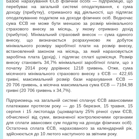
Базою нарахування ЄСВ фізичній особі — підприємцю, що
перебуває на загальній системі оподаткування, є сума
доходу (прибутку), отриманого від діяльності, що підлягає
оподаткуванню податком на доходи фізичних осіб. Водночас
сума ЄСВ не може бути меншою за розмір мінімального
страхового внеску за місяць, у якому отримано дохід
(прибуток). Мінімальний страховий внесок — сума єдиного
внеску, що визначається розрахунково як добуток
мінімального розміру заробітної плати на розмір внеску,
встановлений законом на місяць, за який нараховується
заробітна плата (дохід), і підлягає сплаті щомісяця. Розмір
внеску становить 34,7% мінімальної заробітної плати, що з
початку 2014 року дорівнює 1218 гривень. Отже, сума
місячного мінімального страхового внеску з ЄСВ — 422,65
гривні, максимальний розмір бази нарахування ЄСВ —
20 706 гривень, а місячна максимальна сума ЄСВ — 7184,98
гривні (20 706 гривень х 34,7%).
Підприємець на загальній системі сплачує ЄСВ авансовими
платежами протягом року — до 15 березня, 15 травня, 15
серпня і 15 листопада (щокварталу 25% річної суми ЄСВ,
обчисленої від суми, визначеної контролюючими органами
для сплати авансових сум податку на доходи фізичних осіб).
Остаточна сплата ЄСВ, нарахованого за календарний рік,
здійснюється до 10 лютого наступного за звітним року.