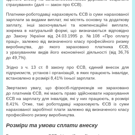
страхування» (далі — закон про ЄСВ).
Платники-роботодавці нараховують ЄСВ із суми нарахованої
зарплати за видами виплат, які містять основну та додаткову
заплату, інші заохочувальні та компенсаційні виплати,
зокрема в натуральній формі, що визначаються відповідно
до Закону України від 24.03.1995 р. №108 «Про оплату
праці», залежно від визначеного класу професійного ризику
виробництва, до якого зараховано платника ЄСВ,
з урахуванням видів його економічної діяльності (від 36,76
до 49,7%).
Згідно з ч. 13 ст. 8 закону про ЄСВ, єдиний внесок для
підприємств, установ і організацій, в яких працюють інваліди,
встановлено в розмірі 8,41% їхньої зарплати.
Звертаємо увагу, що фізосіб-підприємців не зараховано
до платників ЄСВ, які мають право здійснювати нарахування
ЄСВ на зарплату для інвалідів, які у них працюють, в розмірі
8,41%. Отже, такі роботодавці нараховують ЄСВ із суми
нарахованої заробітної плати залежно від визначеного класу
професійного ризику виробництва.
Розміри та умови сплати внеску