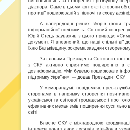
висловившись за створення і розбудову осере
діаспора. Саме в цьому контексті сторони обг
протидії поширюваній з півночі та сходу дезінф
А напередодні річних зборів (вони тр
інформаційної політики та Світовий конгрес 
Юрій Стець зауважив з цього приводу: «Симв
документ. Я впевнений, що наші спільні дії 
їхню Батьківщину, зокрема завдяки створено
За словами Президента Світового конгрес
з СКУ активно сприятиме поширенню в сві
дезінформацію. «Ми будемо поширювати інформ
підтримку України», — додав Президент СКУ.
У меморандумі, повідомляє прес-служба
сторонами в напрямку створення позитивног
української та світової громадськості про гол
ефективних механізмів поширення суспільно ва
світі.
Власне СКУ є міжнародною координацій
інтереси понад двох десятків мільйонів украї