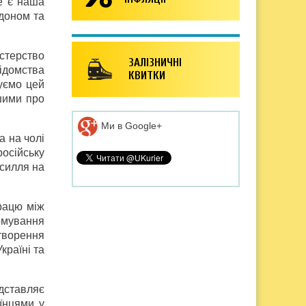
де є наша
рдоном та
стерство
ЗАЛІЗНИЧНІ
відомства
КВИТКИ
уємо цей
ішими про
Ми в Google+
а на чолі
осійську
усилля на
рацю між
рмування
створення
країні та
дставляє
аїнцями у