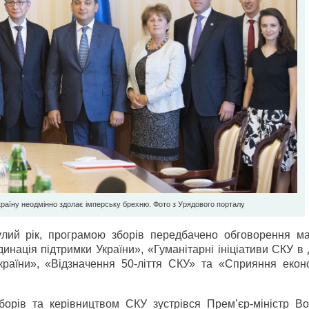
раїну неодмінно здолає імперську брехню. Фото з Урядового порталу
нулий рік, програмою зборів передбачено обговорення ма
рдинація підтримки України», «Гуманітарні ініціативи СКУ в
України», «Відзначення 50-ліття СКУ» та «Сприяння екон
борів та керівництвом СКУ зустрівся Прем’єр-міністр В