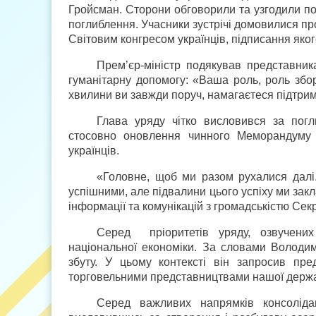
Гройсман. Сторони обговорили та узгодили пор
поглиблення. Учасники зустрічі домовилися п
Світовим конгресом українців, підписання яког
Прем’єр-міністр подякував представник
гуманітарну допомогу: «Ваша роль, роль збор
хвилини ви завжди поруч, намагаєтеся підтриму
Глава уряду чітко висловився за погли
стосовно оновлення чинного Меморандуму 
українців.
«Головне, щоб ми разом рухалися далі.
успішними, але підвалини цього успіху ми зак
інформації та комунікацій з громадськістю Се
Серед пріоритетів уряду, озвучених 
національної економіки. За словами Володим
збуту. У цьому контексті він запросив пре
торговельними представництвами нашої держав
Серед важливих напрямків консолідац