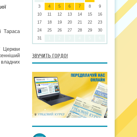
3
4
5
6
7
8
9
шої
10
11
12
13
14
15
16
17
18
19
20
21
22
23
24
25
26
27
28
29
30
і Тараса
31
1
2
3
4
5
6
ї Церкви
ЗВУЧИТЬ ГОРДО!
аженніший
 владних