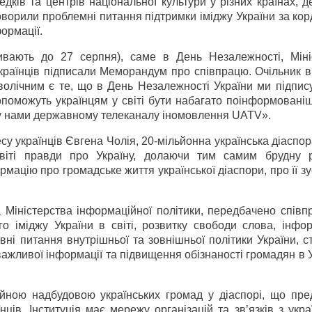
дків та центрів національної культури у різних країнах, 
оворили проблемні питання підтримки іміджу України за ко
ормації.
ивають до 27 серпня), саме в День Незалежності, Міні
українців підписали Меморандум про співпрацю. Очільник 
олічним є те, що в День Незалежності України ми підпис
допоможуть українцям у світі бути набагато поінформован
му нами державному телеканалу іномовлення UATV».
у українців Євгена Чолія, 20-мільйонна українська діаспор
ті правди про Україну, долаючи тим самим брудну р
ацію про громадське життя української діаспори, про її з
 Міністерства інформаційної політики, передбачено співп
о іміджу України в світі, розвитку свободи слова, інфо
овні питання внутрішньої та зовнішньої політики України, 
жливої інформації та підвищення обізнаності громадян в У
ною надбудовою українських громад у діаспорі, що пре
нців. Інституція має мережу організацій та зв’язків з укр