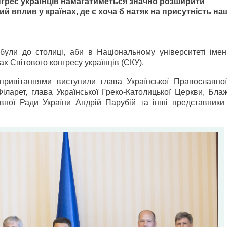
нгрес українців намагатиметься значно розширити
ний
вплив у країнах, де є хоча б натяк на присутність на
ибули до столиці, аби в Національному університеті імен
ах Світового конгресу українців (СКУ).
привітаннями виступили глава Української Православно
Філарет, глава Української Греко-Католицької Церкви, Бл
вної Ради України Андрій Парубій та інші представники