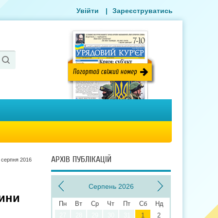
Увійти
|
Зареєструватись
АРХІВ ПУБЛІКАЦІЙ
 серпня 2016
Серпень 2026
щини
Пн
Вт
Ср
Чт
Пт
Сб
Нд
27
28
29
30
31
1
2