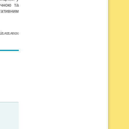
ічною та
тативним
сія для друку