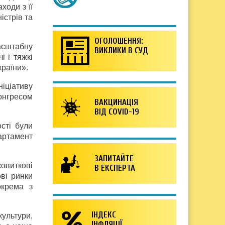
ходи з її
істрів та
ОГОЛОШЕННЯ:
асштабну
ВИКЛИКИ В СУД
і і тяжкі
країни».
іціативу
онгресом
ВАКЦИНАЦІЯ
ВІД COVID-19
сті були
партамент
ЗАПИТАЙТЕ
звиткові
В ЕКСПЕРТА
ві ринки
окрема з
ІНДЕКС
ультури,
ІНФЛЯЦІЇ