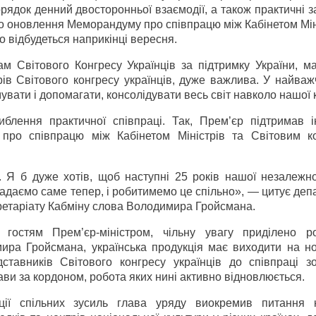
ядок денний двосторонньої взаємодії, а також практичні за
ро оновлення Меморандуму про співпрацю між Кабінетом Мін
о відбудеться наприкінці вересня.
ам Світового Конгресу Українців за підтримку України, м
ів Світового конгресу українців, дуже важлива. У найважч
вати і допомагати, консолідувати весь світ навколо нашої 
блення практичної співпраці. Так, Прем’єр підтримав ін
про співпрацю між Кабінетом Міністрів та Світовим к
 Я б дуже хотів, щоб наступні 25 років нашої незалежно
ладаємо саме тепер, і робитимемо це спільно», — цитує де
кретаріату Кабміну слова Володимира Гройсмана.
гостям Прем’єр-міністром, чільну увагу приділено ро
ира Гройсмана, українська продукція має виходити на но
дставників Світового конгресу українців до співпраці з
и за кордоном, робота яких нині активно відновлюється.
ії спільних зусиль глава уряду виокремив питання к