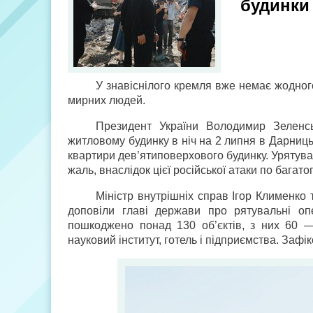
будинки
У знавіснілого кремля вже немає жодного
мирних людей.
Президент України Володимир Зеленсь
житловому будинку в ніч на 2 липня в Дарниц
квартири дев’ятиповерхового будинку. Урятуват
жаль, внаслідок цієї російської атаки по багат
Міністр внутрішніх справ Ігор Клименко
доповіли главі держави про рятувальні оп
пошкоджено понад 130 об’єктів, з них 60 —
науковий інститут, готель і підприємства. Заф