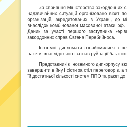
За сприяння Міністерства закордонних с
надзвичайних ситуацій організовано візит п
організацій, акредитованих в Україні, до 
внаслідок комбінованої масованої атаки рф
Даник за участі першого заступника керів
закордонних справ Євгена Перебийноса.
Іноземні дипломати ознайомилися з пер
ракети, внаслідок чого зазнав руйнації багато
Представників іноземного дипкорпусу вко
завершити війну і сісти за стіл переговорів, 
їй достатньої кількості систем ППО та ракет до 