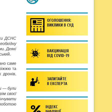
ОГОЛОШЕННЯ:
ВИКЛИКИ В СУД
ики ДСНС
еобхідну
и. Деякі
ВАКЦИНАЦІЯ
ський.
ВІД COVID-19
вано саме
оріжжю та
 дронів,
ЗАПИТАЙТЕ
В ЕКСПЕРТА
и — були
рім своєї
інчувати
 роботою
ІНДЕКС
ІНФЛЯЦІЇ