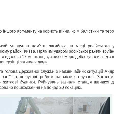
 іншого аргументу на користь війни, крім балістики та тер
кий ушанував пам’ять загиблих на місці російського 
ькому районі Києва. Прямим ударом російської ракети зруй
и вдалося 17 мешканців, з них семеро деблокували з­під за
оповерхівці загинули люди.
 та голова Державної служби з надзвичайних ситуацій Анд
ерації та пошукові роботи на місцях влучань. Загалом
 житлові будинки. Руйнувань зазнали станція швидкої д
іксовано пошкодження на понад 20 локаціях.