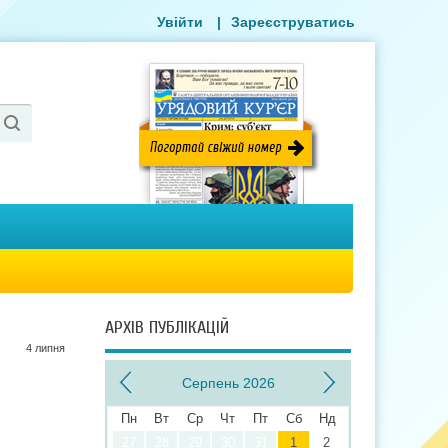
Увійти
|
Зареєструватись
АРХІВ ПУБЛІКАЦІЙ
4 липня
Серпень 2026
Пн
Вт
Ср
Чт
Пт
Сб
Нд
27
28
29
30
31
1
2