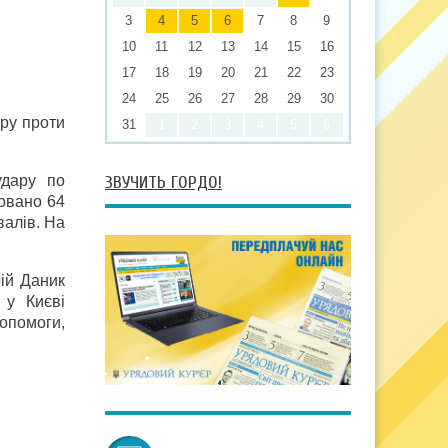
3
4
5
6
7
8
9
10
11
12
13
14
15
16
17
18
19
20
21
22
23
24
25
26
27
28
29
30
ору проти
31
1
2
3
4
5
6
удару по
ЗВУЧИТЬ ГОРДО!
новано 64
валів. На
рій Даник
 у Києві
опомоги,