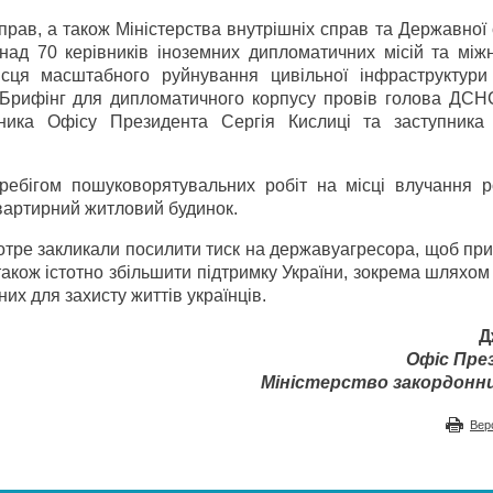
прав, а також Міністерства внутрішніх справ та Державної
онад 70 керівників іноземних дипломатичних місій та між
місця масштабного руйнування цивільної інфраструктури
. Брифінг для дипломатичного корпусу провів голова ДСН
ника Офісу Президента Сергія Кислиці та заступника 
ебігом пошуково­рятувальних робіт на місці влучання ро
квартирний житловий будинок.
тре закликали посилити тиск на державу­агресора, щоб при
а також істотно збільшити підтримку України, зокрема шляхо
них для захисту життів українців.
Д
Офіс Пре
Міністерство закордонн
Вер