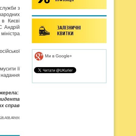
 служби з
народних
 в Києві
С Андрій
ЗАЛІЗНИЧНІ
КВИТКИ
міністра
сійської
Ми в Google+
мусити її
м надання
жерела:
зидента
их справ
сія для друку