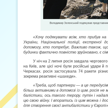
Володимир Зеленський подякував представникам
«Хочу подякувати всім, хто прибув на
України, Національної поліції, екстрено
допомогу, хто потребує. Важливо також, що
будинки фактично повністю зруйновано, є сім’
У ніч на 2 липня росія завдала черговог
на Київ, але цієї ночі були російські удари 
Черкасах. росія застосувала 74 ракети різни
зокрема реактивні «шахеди».
«Треба, щоб партнери — а це передусі
більш активними в допомозі із цим. росія не 
балістики, ось такого терору. путін і нада
цю свою війну. І впоратись із цим можна і
для створення своєї антибалістики у Європі