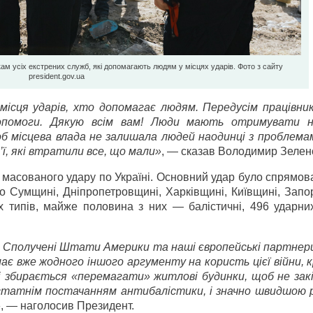
 усіх екстрених служб, які допомагають людям у місцях ударів. Фото з сайту
president.gov.ua
 місця ударів, хто допомагає людям. Передусім працівн
ї допомоги. Дякую всім вам! Люди мають отримувати н
б місцева влада не залишала людей наодинці з проблемам
ї, які втратили все, що мали»
, — сказав Володимир Зелен
о масованого удару по Україні. Основний удар було спрямо
й по Сумщині, Дніпропетровщині, Харківщині, Київщині, Зап
х типів, майже половина з них — балістичні, 496 ударних
м Сполучені Штати Америки та наші європейські партнер
має вже жодного іншого аргументу на користь цієї війни, к
лі збирається «перемагати» житлові будинки, щоб не зак
 достатнім постачанням антибалістики, і значно швидшою
»
, — наголосив Президент.