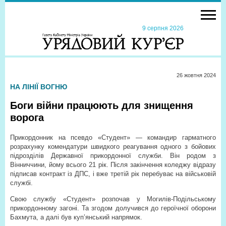
9 серпня 2026
26 жовтня 2024
НА ЛІНІЇ ВОГНЮ
Боги війни працюють для знищення
ворога
Прикордонник на псевдо «Студент» — командир гарматного
розрахунку комендатури швидкого реагування одного з бойових
підрозділів Державної прикордонної служби. Він родом з
Вінниччини, йому всього 21 рік. Після закінчення коледжу відразу
підписав контракт із ДПС, і вже третій рік перебуває на військовій
службі.
Свою службу «Студент» розпочав у Могилів-Подільському
прикордонному загоні. Та згодом долучився до героїчної оборони
Бахмута, а далі був куп’янський напрямок.