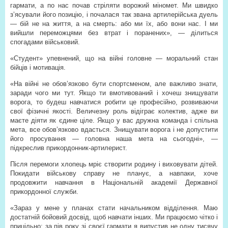
гармати, а по нас почав стріляти ворожий міномет. Ми швидко
з’ясували його позицію, і почалася так звана артилерійська дуель
— бій не на життя, а на смерть: або ми їх, або вони нас. І ми
вийшли переможцями без втрат і поранених», — ділиться
спогадами військовий.
«Студент» упевнений, що на війні головне — моральний стан
бійців і мотивація.
«На війні не обов’язково бути спортсменом, але важливо знати,
заради чого ми тут. Якщо ти вмотивований і хочеш знищувати
ворога, то будеш навчатися робити це професійно, розвиваючи
свої фізичні якості. Величезну роль відіграє колектив, адже ви
маєте діяти як єдине ціле. Якщо у вас дружна команда і спільна
мета, все обов’язково вдасться. Знищувати ворога і не допустити
його просування — головна наша мета на сьогодні», —
підкреслив прикордонник-артилерист.
Після перемоги хлопець мріє створити родину і виховувати дітей.
Покидати військову справу не планує, а навпаки, хоче
продовжити навчання в Національній академії Державної
прикордонної служби.
«Зараз у мене у планах стати начальником відділення. Маю
достатній бойовий досвід, щоб навчати інших. Ми працюємо чітко і
прицільно: за пів року зі своєї гармати я випустив не одну тисячу