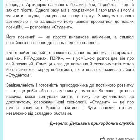
снарядів. Артилерію називають богами війни, її робота — ще й
захист піхоти. Одного разу ми з побратимом і гарматами змогли
зупинити штурм, врятувавши нашу піхоту. Знищуємо ворога
артилерією і не залишаємо йому шансів прорватися до наших
позицій», — розповідає «Студент».
Його позивний — не просто випадкове наймення, а символ
постійного прагнення до знань і вдоскона лення.
«Бо я наймолодший і я завжди навчався на всьому: на гарматах,
мавіках, FPV-дронах, ПЗРК», — з усмішкою розповідає він про
свій позивний. Саме ця жага до навчання й експериментів стала
його візитівкою серед побратимів, які з повагою називають його
«Студентом».
Зацікавленість і готовність прикордонника до постійного розвитку
— те, що робить його незамінним у коман ді. Він знає, що нова
навичка може врятувати життя, і тому не зупиняється на
досягнутому, освоюючи нові технології. «Студент» — це про
вміння захисника України вчитися і бути завжди готовим,
незалежно від складних обставин.
Джерело:
Державна прикордонна служба
Версія для друку