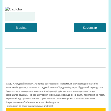
©2012 «Урядовий кур’єр». Усі права застережено. Інформація, яку розміщено на сайті
www.ukurier.gov.ua, є власністю редакції газети «Урядовий кур'єр». Будь-який передрук чи
будь-яке інше поширення зазначеної інформації здійснюється за попередньої згоди
керівництва редакції. Під час цитування інформації, розміщеної на сайті, посилання на газету
«Урядовий кур’єр» обов'язкове. У разі використання матеріалів в інтернет-виданнях
гіперпосилання обов’язкове на www.ukurier.gov.ua
Розміщення та технічна підтримка
zahid.host