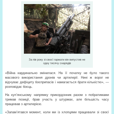
За пів року зі своєї гармати він випустив не
одну тисячу снарядів
«Війна кардинально змінилася. На її початку не було такого
масового використання дронів чи артилерії. Нині ж ворог не
відчуває дефіциту боєприпасів і намагається брати кількістю», —
розповідає боєць.
На куп’янському напрямку прикордонник разом з побратимами
тримав позиції, брав участь у штурмах, але більшість часу
працював з артилерією.
«Запам’ятався момент, коли ми із хлопцями працювали зі своєї