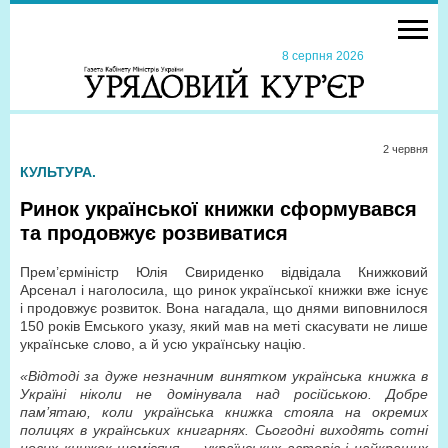
8 серпня 2026
2 червня
КУЛЬТУРА.
Ринок української книжки сформувався
та продовжує розвиватися
Прем’єр­міністр Юлія Свириденко відвідала Книжковий
Арсенал і наголосила, що ринок української книжки вже існує
і продовжує розвиток. Вона нагадала, що днями виповнилося
150 років Емського указу, який мав на меті скасувати не лише
українське слово, а й усю українську націю.
«Відтоді за дуже незначним винятком українська книжка в
Україні ніколи не домінувала над російською. Добре
пам’ятаю, коли українська книжка стояла на окремих
полицях в українських книгарнях. Сьогодні виходять сотні