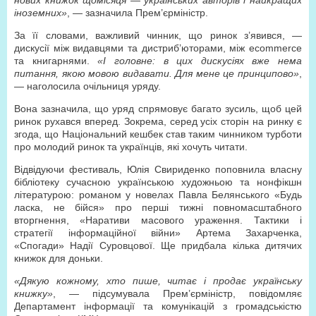
нових книжок щомісяця — українських авторів і найкращих
іноземних»
, — зазначила Прем’єр­міністр.
За її словами, важливий чинник, що ринок з’явився, —
дискусії між видавцями та дистриб’юторами, між e­commerce
та книгарнями.
«І головне: в цих дискусіях вже нема
питання, якою мовою видавати. Для мене це принципово»
,
— наголосила очільниця уряду.
Вона зазначила, що уряд спрямовує багато зусиль, щоб цей
ринок рухався вперед. Зокрема, серед усіх сторін на ринку є
згода, що Національний кешбек став таким чинником турботи
про молодий ринок та українців, які хочуть читати.
Відвідуючи фестиваль, Юлія Свириденко поповнила власну
бібліотеку сучасною українською художньою та нон­фікшн
літературою: романом у новелах Павла Белянського «Будь
ласка, не бійся» про перші тижні повномасштабного
вторгнення, «Наративи масового ураження. Тактики і
стратегії інформаційної війни» Артема Захарченка,
«Спогади» Надії Суровцової. Ще придбала кілька дитячих
книжок для доньки.
«Дякую кожному, хто пише, читає і продає українську
книжку»
, — підсумувала Прем’єр­міністр, повідомляє
Департамент інформації та комунікацій з громадськістю