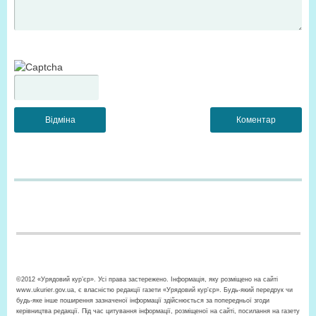
©2012 «Урядовий кур’єр». Усі права застережено. Інформація, яку розміщено на сайті
www.ukurier.gov.ua, є власністю редакції газети «Урядовий кур'єр». Будь-який передрук чи
будь-яке інше поширення зазначеної інформації здійснюється за попередньої згоди
керівництва редакції. Під час цитування інформації, розміщеної на сайті, посилання на газету