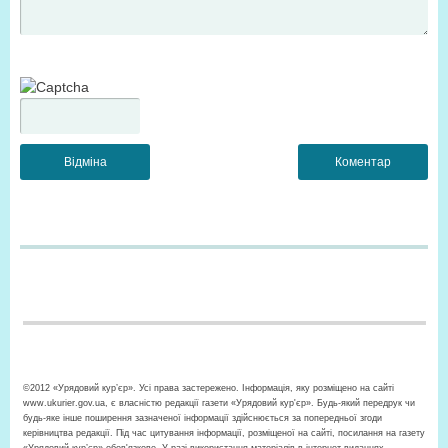
©2012 «Урядовий кур’єр». Усі права застережено. Інформація, яку розміщено на сайті
www.ukurier.gov.ua, є власністю редакції газети «Урядовий кур'єр». Будь-який передрук чи
будь-яке інше поширення зазначеної інформації здійснюється за попередньої згоди
керівництва редакції. Під час цитування інформації, розміщеної на сайті, посилання на газету