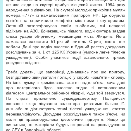
же час сюди на скутері прибув місцевий житель 1994 року
народження з дівчиною. На скутері молодик прикріпив муляж
номера «777» із намальованим прапором РФ. Це обурило
львів’ян та спричинило конфлікт між ними і скутеристом.
Останній зателефонував своїм знайомим, які невдовзі
під’їхали на АЗС. Дочекавшись підмоги, водій скутера завдав
кілька ударів 56-річному мешканцеві міста Жидачів. Його
намагався захистити 51-річний житель Стрия, якого теж
побили. Дані про подію внесено в Єдиний реєстр досудових
розслідувань за ч. 1 ст. 125 КК України (умисне легке тілесне
ушкодження). Особи учасників події встановлено, триває
досудове слідство.
Треба додати, що запоріжці, дізнавшись про цю пригоду,
безпідставно звинуватили поліцію у спробі «зам’яти» справу.
На їхню думку, інкримінована стаття надто м’яка, хоча дані
про потерпілого було внесено згідно зі встановленим
діагнозом центральної районної лікарні, куди той звернувся.
По справі призначено судмедекспертизу. Поліцейські
впевнені: якщо лікування волонтера триватиме більше 21
дня або ж діагностують тяжчі тілесні ушкодження, статтю
перекваліфікують. Досудове розслідування також з’ясує, чи
мали дії правопорушника ідеологічне підгрунтя. Якщо це
виявиться, то матеріали будуть скеровані на розслідування
до СБУ в Запорізькій області.