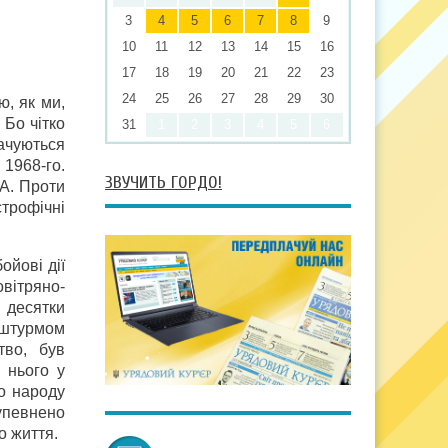
3
4
5
6
7
8
9
10
11
12
13
14
15
16
17
18
19
20
21
22
23
24
25
26
27
28
29
30
ю, як ми,
 Бо чітко
31
1
2
3
4
5
6
ачуються
 1968-го.
ЗВУЧИТЬ ГОРДО!
РА. Проти
строфічні
ойові дії
овітряно-
 десятки
ї штурмом
тво, був
 нього у
го народу
упевнено
о життя.