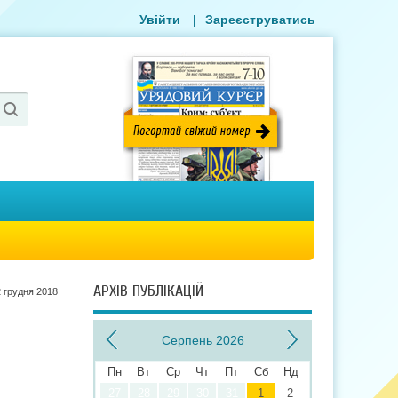
Увійти
|
Зареєструватись
АРХІВ ПУБЛІКАЦІЙ
 грудня 2018
Серпень 2026
Пн
Вт
Ср
Чт
Пт
Сб
Нд
27
28
29
30
31
1
2