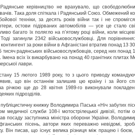
. Радянське керівництво не врахувало, що свободолюбн
ачів. Така доля спіткала і Радянський Союз. Обмежений к
ойової техніки, за десять років війни так і не спромігс
ортери, остови підірваних автомобілів — усе це стало св
ливо багато їх полягло на п’ятому році війни, коли місцев
Тоді загинули 2342 військовослужбовці. Для порівняння:
 контингент за роки війни в Афганістані втратив понад 13 3
 тисяч радянських військовослужбовців, серед них понад 
. Імена всіх їх викарбувано на понад 40 гранітних плитах 
черської лаври.
істану 15 лютого 1989 року, то з цього приводу командую
явив, що він останнім залишив цю країну і за його с
а річкою ще до 28 квітня 1989-го виконували покладен
еяких підрозділів.
 публіцистичну книжку Володимира Паська «Ніч забутих піс
м медичної служби 108-ї мотострілецької дивізії, потім 
мав посаду заступника міністра оборони України. Володим
фганських пісень, автори яких переважно невідомі, зроб
у. Він писав, що існує велика різниця між працею і боєм,