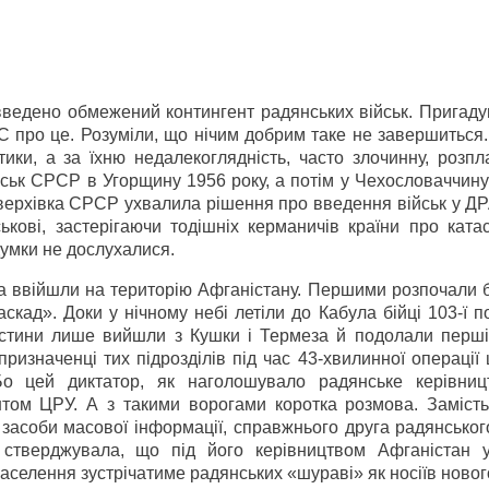
введено обмежений контингент радянських військ. Пригаду
 про це. Розуміли, що нічим добрим таке не завершиться.
ики, а за їхню недалекоглядність, часто злочинну, розпл
йськ СРСР в Угорщину 1956 року, а потім у Чехословаччину
на верхівка СРСР ухвалила рішення про введення військ у Д
ькові, застерігаючи тодішніх керманичів країни про ката
думки не дослухалися.
ка ввійшли на територію Афганістану. Першими розпочали б
скад». Доки у нічному небі летіли до Кабула бійці 103-ї п
 частини лише вийшли з Кушки і Термеза й подолали перші
цпризначенці тих підрозділів під час 43-хвилинної операці
о цей диктатор, як наголошувало радянське керівниц
нтом ЦРУ. А з такими ворогами коротка розмова. Замість
и засоби масової інформації, справжнього друга радянсько
 стверджувала, що під його керівництвом Афганістан 
населення зустрічатиме радянських «шураві» як носіїв новог