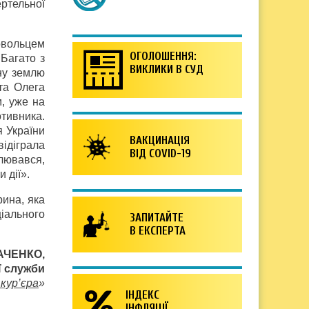
ртельної
овольцем
ОГОЛОШЕННЯ:
 Багато з
ВИКЛИКИ В СУД
дну землю
та Олега
м, уже на
отивника.
я України
ВАКЦИНАЦІЯ
відіграла
ВІД COVID-19
влювався,
 дії».
рина, яка
ціального
ЗАПИТАЙТЕ
В ЕКСПЕРТА
АЧЕНКО,
ї служби
кур’єра
»
ІНДЕКС
ІНФЛЯЦІЇ