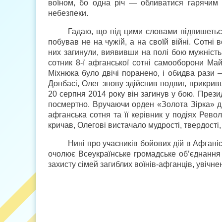
воїном, бо одна річ — обливатися гарячим 
небезпеки.
Гадаю, що під цими словами підпишеться
побував не на чужій, а на своїй війні. Сотні 
них загинули, виявивши на полі бою мужність
сотник 8-ї афганської сотні самооборони Май
Міхнюка було двічі поранено, і обидва рази —
Донбасі, Олег знову здійснив подвиг, прикри
20 серпня 2014 року він загинув у бою. През
посмертно. Вручаючи орден «Золота Зірка» др
афганська сотня та її керівник у подіях Рево
кричав, Олегові вистачало мудрості, твердості,
Нині про учасників бойових дій в Афганіс
очолює Всеукраїнське громадське об’єднання «
захисту сімей загиблих воїнів-афганців, увічнен