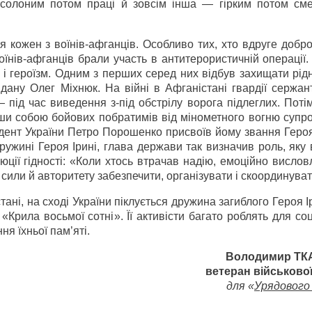
солоним потом праці й зовсім інша — гірким потом сме
 кожен з воїнів-афганців. Особливо тих, хто вдруге добр
воїнів-афганців брали участь в антитерористичній операції.
 і героїзм. Одним з перших серед них відбув захищати рі
дану Олег Міхнюк. На війні в Афганістані гвардії сержан
 під час виведення з-під обстрілу ворога підлеглих. Поті
вши собою бойових побратимів від мінометного вогню супр
идент України Петро Порошенко присвоїв йому звання Геро
ужині Героя Ірині, глава держави так визначив роль, яку 
люції гідності: «Коли хтось втрачав надію, емоційно висло
 сили й авторитету забезпечити, організувати і скоординувати
тані, на сході України піклується дружина загиблого Героя І
Крила восьмої сотні». Її активісти багато роблять для со
ня їхньої пам’яті.
Володимир ТК
ветеран військово
для «
Урядового 