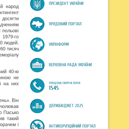
ПРЕЗИДЕНТ УКРАЇНИ
ий народ
онтингент
я досягти
УРЯДОВИЙ ПОРТАЛ
ідченням
і польові
 1979-го
00 людей.
УКРІНФОРМ
160 тисяч
Меморіалу
ВЕРХОВНА РАДА УКРАЇНИ
чий 40-ю
пиною не
УРЯДОВА ГАРЯЧА ЛІНІЯ
і на них
1545
ень». Він
ДЕРЖБЮДЖЕТ 2025
очолював
ир Пасько
ив такий
 орачем і
АНТИКОРУПЦІЙНИЙ ПОРТАЛ