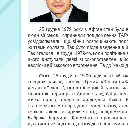
25 грудня 1979 року в Афганістан було 
люди військові, сприйняли повідомлення ТАРС
усвідомлювали, що війни розпочинають політ
життями солдати. Так було після введення ві
Так сталося і в грудні 1979-го, коли політич
цього виступали деякі високопоставлені війс
наслідки військового вторгнення. Та до їхньої 
Отже, 25 грудня о 15.00 радянські війсь
спецпризначенці загонів «Гром», «Зеніт» і «Ка
десантної дивізії, мотострілецькі й танкові
кілометрів територією Афганістану, бійці-спе
узяли палац генерала Хафізулли Аміна. Б
ставлеником міжнародного імперіалізму, аге
керівне крісло посадили, як тоді повідомлял
Бабрака Кармаля. Кремлівська пропаганда
рухатиметься від феодалізму до соціалізму, а 