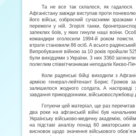
Та не все так склалося, як гадалося
Афганістану завжди виступав проти поневолюв
його військ, озброєний сучасними зразками б
перемоги у ній. Згорілі танки, бронетрансп
запеклих боїв, у яких гинули наші воїни. Особ
командири оголосили 1994-й роком помсти. 
втрати становили 86 осіб. А всього радянський
Випробування війною за 10 років пройшли 525
були вихідцями з України. З них 3360 загинули
полеглим співвітчизникам неподалік Києво-Пе
Коли радянські бійці виходили з Афган
армією генерал-лейтенант Борис Громов за
залишилося жодного солдата. А насправді з
завдання прикордонники, військовослужбовці д
Готуючи цей матеріал, ще раз перечитав
два роки на афганській війні був начальнико
Українську військово-медичну академію, обій
на підставі аналізу понад 60 аматорських а
висновок щодо значення військового обов’язк