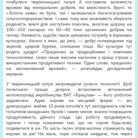
позбулися тваринницької галузі й поставили залежність
врожаю від мінеральних добрив, які закислюють ∂рунт, то
«Золота нива» як була, так і залишилася багатогалузевим
сільгосппідприємством. І саме тому має можливість зберігати
родючість землі для наступних поколінь, вносячи щороку на
100—150 гектарах по 50—60 тонн органічних добрив на
гектар. Наявність худоби також зумовлює потребу в кормових
культурах, багато з яких, до речі, — добрі попередники під
зернові, цукрові буряки, соняшник тощо. Всі культури тут
родять щедро! «Працюємо за традиційними і новітніми
технологіями, сіємо лише якісним насінням у кращі строки з
використанням продуктивної техніки. Одне слово, працюємо
на запланований врожай», — розповідає досвідчений
керівник.
У тваринницькій галузі запровадили сучасні технології. Щоб
полегшити працю доярок, встановили вітчизняний
молокопровід виробництва ВАТ «Брацлав» — його роботою
задоволені. Адже корови на місцевій фермі — всі
доморощені: майже 15 років поголів’я тут запліднюють сім’ям
голштинів канадських бугаїв і таким чином значно покращили
продуктивність дійного стада. Цю роботу продовжують,
одначе і тепер показники такі, що не сором будь-кому
подивитися в очі. По шість тисяч літрів молока отримують від
корови за рік! На жаль, торік спіткала невдача, тож через