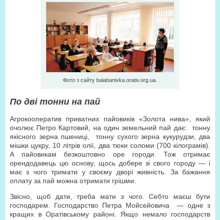
Фото з сайту balabanivka.orativ.org.ua.
По дві тонни на пай
Агрокооператив приватних пайовиків «Золота нива», який
очолює Петро Картовий, на один земельний пай дає: тонну
якісного зерна пшениці, тонну сухого зерна кукурудзи, два
мішки цукру, 10 літрів олії, два тюки соломи (700 кілограмів).
А пайовикам безкоштовно оре городи. Тож отримає
орендодавець цю основу, щось добере зі свого городу — і
має з чого тримати у своєму дворі живність. За бажання
оплату за пай можна отримати грішми.
Звісно, щоб дати, треба мати з чого. Себто маєш бути
господарем. Господарство Петра Мойсейовича — одне з
кращих в Оратівському районі. Якщо немало господарств