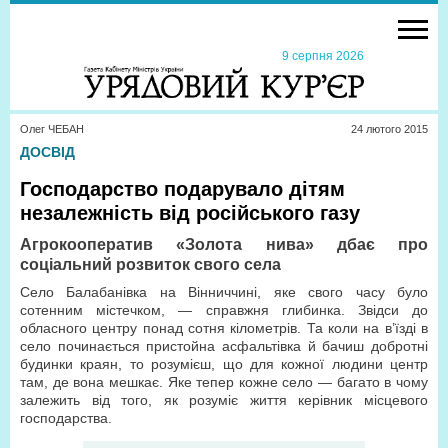
9 серпня 2026
Олег ЧЕБАН
24 лютого 2015
ДОСВІД
Господарство подарувало дітям
незалежність від російського газу
Агрокооператив «Золота нива» дбає про
соціальний розвиток свого села
Село Балабанівка на Вінниччині, яке свого часу було
сотенним містечком, — справжня глибинка. Звідси до
обласного центру понад сотня кілометрів. Та коли на в’їзді в
село починається пристойна асфальтівка й бачиш добротні
будинки краян, то розумієш, що для кожної людини центр
там, де вона мешкає. Яке тепер кожне село — багато в чому
залежить від того, як розуміє життя керівник місцевого
господарства.