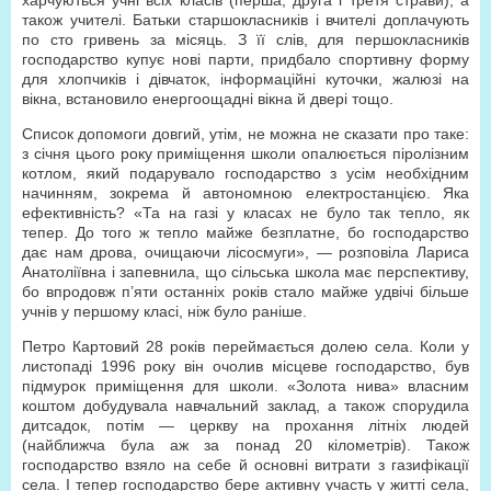
харчуються учні всіх класів (перша, друга і третя страви), а
також учителі. Батьки старшокласників і вчителі доплачують
по сто гривень за місяць. З її слів, для першокласників
господарство купує нові парти, придбало спортивну форму
для хлопчиків і дівчаток, інформаційні куточки, жалюзі на
вікна, встановило енергоощадні вікна й двері тощо.
Список допомоги довгий, утім, не можна не сказати про таке:
з січня цього року приміщення школи опалюється піролізним
котлом, який подарувало господарство з усім необхідним
начинням, зокрема й автономною електростанцією. Яка
ефективність? «Та на газі у класах не було так тепло, як
тепер. До того ж тепло майже безплатне, бо господарство
дає нам дрова, очищаючи лісосмуги», — розповіла Лариса
Анатоліївна і запевнила, що сільська школа має перспективу,
бо впродовж п’яти останніх років стало майже удвічі більше
учнів у першому класі, ніж було раніше.
Петро Картовий 28 років переймається долею села. Коли у
листопаді 1996 року він очолив місцеве господарство, був
підмурок приміщення для школи. «Золота нива» власним
коштом добудувала навчальний заклад, а також спорудила
дитсадок, потім — церкву на прохання літніх людей
(найближча була аж за понад 20 кілометрів). Також
господарство взяло на себе й основні витрати з газифікації
села. І тепер господарство бере активну участь у житті села,