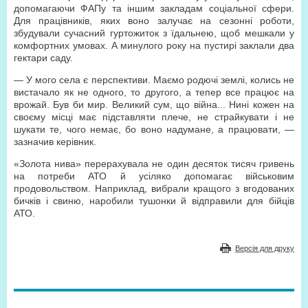
допомагаючи ФАПу та іншим закладам соціальної сфери.
Для працівників, яких воно залучає на сезонні роботи,
збудували сучасний гуртожиток з їдальнею, щоб мешкали у
комфортних умовах. А минулого року на пустирі заклали два
гектари саду.
— У мого села є перспективи. Маємо родючі землі, колись не
вистачало як не одного, то другого, а тепер все працює на
врожай. Був би мир. Великий сум, що війна... Нині кожен на
своєму місці має підставляти плече, не страйкувати і не
шукати те, чого немає, бо воно надумане, а працювати, —
зазначив керівник.
«Золота нива» перерахувала не один десяток тисяч гривень
на потреби АТО й усіляко допомагає військовим
продовольством. Наприклад, вибрали кращого з вгодованих
бичків і свиню, наробили тушонки й відправили для бійців
АТО.
Версія для друку