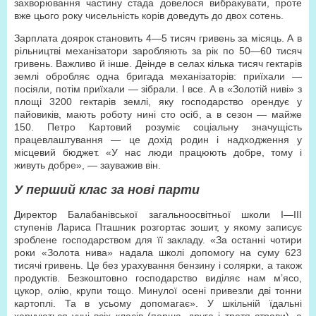
захворювання частину стада довелося вибракувати, проте
вже цього року чисельність корів доведуть до двох сотень.
Зарплата доярок становить 4—5 тисяч гривень за місяць. А в
рільництві механізатори заробляють за рік по 50—60 тисяч
гривень. Важливо й інше. Деінде в селах кілька тисяч гектарів
землі обробляє одна бригада механізаторів: приїхали —
посіяли, потім приїхали — зібрали. І все. А в «Золотій ниві» з
площі 3200 гектарів землі, яку господарство орендує у
пайовиків, мають роботу нині сто осіб, а в сезон — майже
150. Петро Картовий розуміє соціальну значущість
працевлаштування — це дохід родин і надходження у
місцевий бюджет. «У нас люди працюють добре, тому і
живуть добре», — зауважив він.
У перший клас за нові парти
Директор Балабанівської загальноосвітньої школи І—ІІІ
ступенів Лариса Пташник розгортає зошит, у якому записує
зроблене господарством для її закладу. «За останні чотири
роки «Золота нива» надала школі допомогу на суму 623
тисячі гривень. Це без урахування бензину і солярки, а також
продуктів. Безкоштовно господарство виділяє нам м’ясо,
цукор, олію, крупи тощо. Минулої осені привезли дві тонни
картоплі. Та в усьому допомагає». У шкільній їдальні