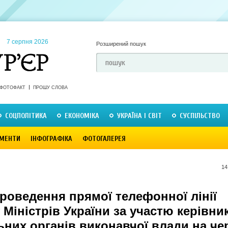
7 серпня 2026
Розширений пошук
ФОТОФАКТ
ПРОШУ СЛОВА
СОЦПОЛІТИКА
ЕКОНОМІКА
УКРАЇНА І СВІТ
СУСПІЛЬСТВО
МЕНТИ
ІНФОГРАФІКА
ФОТОГАЛЕРЕЯ
14
роведення прямої телефонної лінії
 Міністрів України за участю керівни
ьних органів виконавчої влади на че