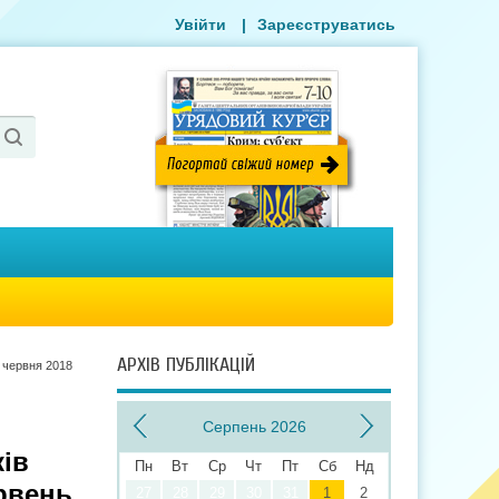
Увійти
|
Зареєструватись
АРХІВ ПУБЛІКАЦІЙ
 червня 2018
Серпень 2026
ків
Пн
Вт
Ср
Чт
Пт
Сб
Нд
рвень
27
28
29
30
31
1
2