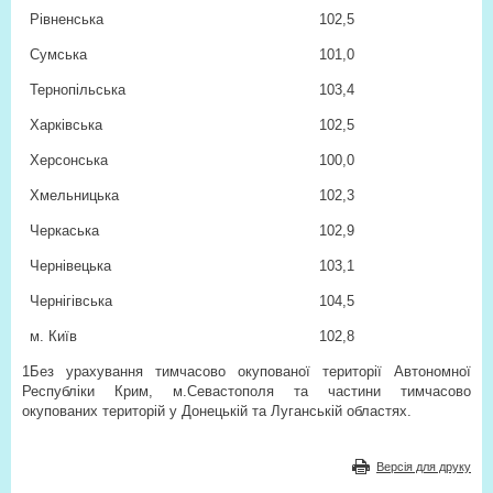
Рівненська
102,5
Сумська
101,0
Тернопільська
103,4
Харківська
102,5
Херсонська
100,0
Хмельницька
102,3
Черкаська
102,9
Чернівецька
103,1
Чернігівська
104,5
м. Київ
102,8
1
Без урахування тимчасово окупованої території Автономної
Республіки Крим, м.Севастополя та частини тимчасово
окупованих територій у Донецькій та Луганській областях.
Версія для друку