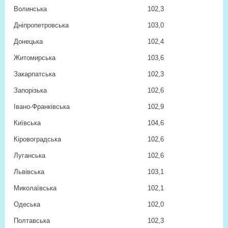
Волинська
102,3
Дніпропетровська
103,0
Донецька
102,4
Житомирська
103,6
Закарпатська
102,3
Запорізька
102,6
Івано-Франківська
102,9
Київська
104,6
Кіровоградська
102,6
Луганська
102,6
Львівська
103,1
Миколаївська
102,1
Одеська
102,0
Полтавська
102,3