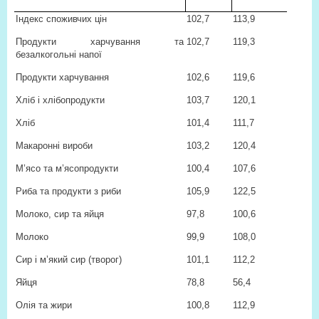
Індекс споживчих цін
102,7
113,9
Продукти харчування та
102,7
119,3
безалкогольні напої
Продукти харчування
102,6
119,6
Хліб і хлібопродукти
103,7
120,1
Хліб
101,4
111,7
Макаронні вироби
103,2
120,4
М’ясо та м’ясопродукти
100,4
107,6
Риба та продукти з риби
105,9
122,5
Молоко, сир та яйця
97,8
100,6
Молоко
99,9
108,0
Сир і м’який сир (творог)
101,1
112,2
Яйця
78,8
56,4
Олія та жири
100,8
112,9