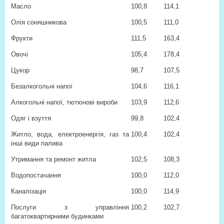
Масло
100,8
114,1
Олія соняшникова
100,5
111,0
Фрукти
111,5
163,4
Овочі
105,4
178,4
Цукор
98,7
107,5
Безалкогольні напої
104,6
116,1
Алкогольні напої, тютюнові вироби
103,9
112,6
Одяг і взуття
99,8
102,4
Житло, вода, електроенергія, газ та
100,4
102,4
інші види палива
Утримання та ремонт житла
102,5
108,3
Водопостачання
100,0
112,0
Каналізація
100,0
114,9
Послуги з управління
100,2
102,7
багатоквартирними будинками