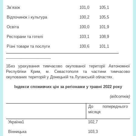
Зв’язок
101,0
105,1
Відпочинок і культура
100,2
105,5
Освіта
100,0
101,9
Ресторани та готелі
103,1
108,9
Різні товари та послуги
100,6
101,1
_____________________
1
Без урахування тимчасово окупованої території Автономної
Республіки Крим, м. Севастополя та частини тимчасово
окупованих територій у Донецькій та Луганській областях.
Індекси споживчих цін за регіонами у травні 2022 року
(відсотків)
До попереднього
місяця
Україна1
102,7
Вінницька
103,3