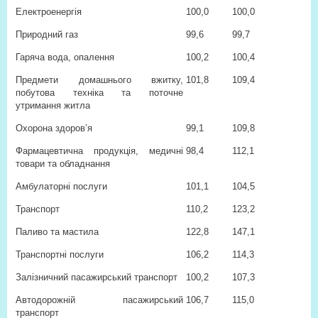
Електроенергія
100,0
100,0
Природний газ
99,6
99,7
Гаряча вода, опалення
100,2
100,4
Предмети домашнього вжитку,
101,8
109,4
побутова техніка та поточне
утримання житла
Охорона здоров’я
99,1
109,8
Фармацевтична продукція, медичні
98,4
112,1
товари та обладнання
Амбулаторні послуги
101,1
104,5
Транспорт
110,2
123,2
Паливо та мастила
122,8
147,1
Транспортні послуги
106,2
114,3
Залізничний пасажирський транспорт
100,2
107,3
Автодорожній пасажирський
106,7
115,0
транспорт