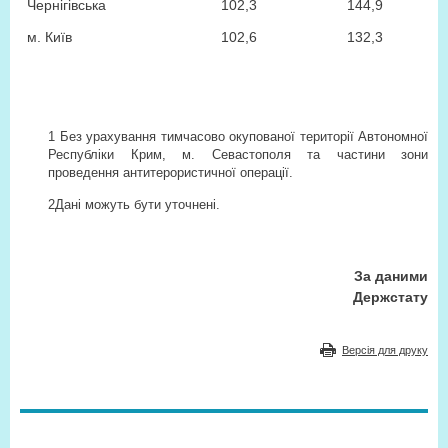
Чернігівська
102,3
144,9
м. Київ
102,6
132,3
1
Без урахування тимчасово окупованої території Автономної
Республіки Крим, м. Севастополя та частини зони
проведення антитерористичної операції.
2
Дані можуть бути уточнені.
За даними
Держстату
Версія для друку