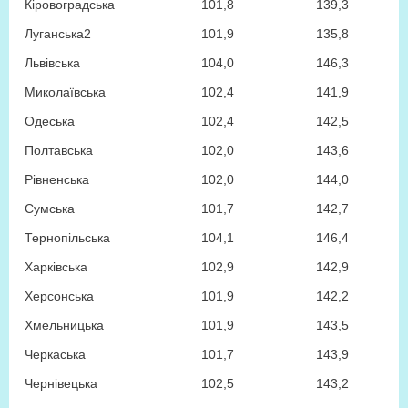
Кіровоградська
101,8
139,3
Луганська
2
101,9
135,8
Львівська
104,0
146,3
Миколаївська
102,4
141,9
Одеська
102,4
142,5
Полтавська
102,0
143,6
Рівненська
102,0
144,0
Сумська
101,7
142,7
Тернопільська
104,1
146,4
Харківська
102,9
142,9
Херсонська
101,9
142,2
Хмельницька
101,9
143,5
Черкаська
101,7
143,9
Чернівецька
102,5
143,2