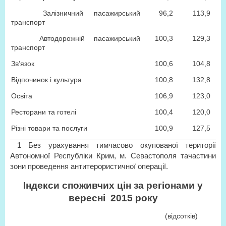
Залізничний пасажирський
96,2
113,9
транспорт
Автодорожній пасажирський
100,3
129,3
транспорт
Зв’язок
100,6
104,8
Відпочинок і культура
100,8
132,8
Освіта
106,9
123,0
Ресторани та готелі
100,4
120,0
Різні товари та послуги
100,9
127,5
1
Без урахування тимчасово окупованої території
Автономної Республіки Крим, м. Севастополя
та
частини
зони проведення антитерористичної операції.
Індекси споживчих цін за регіонами у
вересні 2015 року
(відсотків)