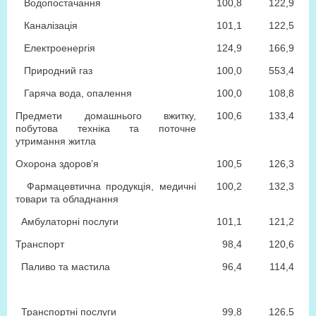
Водопостачання
100,8
122,9
Каналізація
101,1
122,5
Електроенергія
124,9
166,9
Природний газ
100,0
553,4
Гаряча вода, опалення
100,0
108,8
Предмети домашнього вжитку,
100,6
133,4
побутова техніка та поточне
утримання житла
Охорона здоров’я
100,5
126,3
Фармацевтична продукція, медичні
100,2
132,3
товари та обладнання
Амбулаторні послуги
101,1
121,2
Транспорт
98,4
120,6
Паливо та мастила
96,4
114,4
Транспортні послуги
99,8
126,5