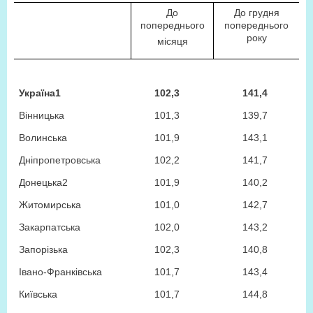
До
До грудня
попереднього
попереднього
року
місяця
Україна
1
102,3
141,4
Вінницька
101,3
139,7
Волинська
101,9
143,1
Дніпропетровська
102,2
141,7
Донецька
2
101,9
140,2
Житомирська
101,0
142,7
Закарпатська
102,0
143,2
Запорізька
102,3
140,8
Івано-Франківська
101,7
143,4
Київська
101,7
144,8