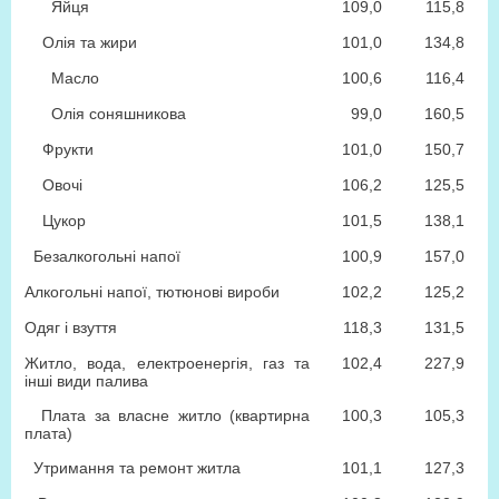
Яйця
109,0
115,8
Олія та жири
101,0
134,8
Масло
100,6
116,4
Олія соняшникова
99,0
160,5
Фрукти
101,0
150,7
Овочі
106,2
125,5
Цукор
101,5
138,1
Безалкогольні напої
100,9
157,0
Алкогольні напої, тютюнові вироби
102,2
125,2
Одяг і взуття
118,3
131,5
Житло, вода, електроенергія, газ та
102,4
227,9
інші види палива
Плата за власне житло (квартирна
100,3
105,3
плата)
Утримання та ремонт житла
101,1
127,3