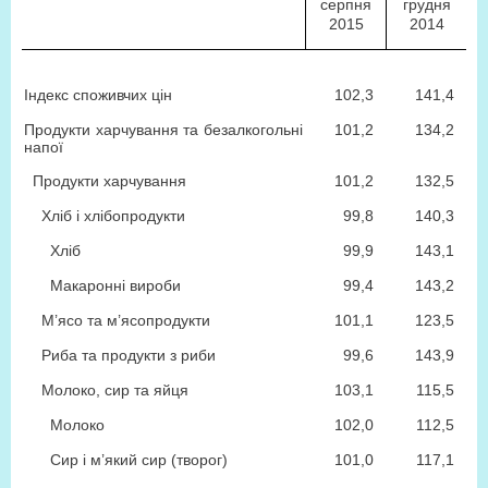
серпня
грудня
2015
2014
Індекс споживчих цін
102,3
141,4
Продукти харчування та безалкогольні
101,2
134,2
напої
Продукти харчування
101,2
132,5
Хліб і хлібопродукти
99,8
140,3
Хліб
99,9
143,1
Макаронні вироби
99,4
143,2
М’ясо та м’ясопродукти
101,1
123,5
Риба та продукти з риби
99,6
143,9
Молоко, сир та яйця
103,1
115,5
Молоко
102,0
112,5
Сир і м’який сир (творог)
101,0
117,1