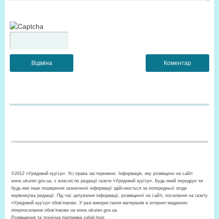
©2012 «Урядовий кур’єр». Усі права застережено. Інформація, яку розміщено на сайті
www.ukurier.gov.ua, є власністю редакції газети «Урядовий кур'єр». Будь-який передрук чи
будь-яке інше поширення зазначеної інформації здійснюється за попередньої згоди
керівництва редакції. Під час цитування інформації, розміщеної на сайті, посилання на газету
«Урядовий кур’єр» обов'язкове. У разі використання матеріалів в інтернет-виданнях
гіперпосилання обов’язкове на www.ukurier.gov.ua
Розміщення та технічна підтримка
zahid.host