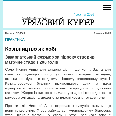
7 серпня 2026
Василь БЕДЗІР
7 липня 2015
ПРАКТИКА
Козівництво як хобі
Закарпатський фермер за півроку створив
маточне стадо з 200 голів
Село Нижня Апша для закарпатців — що Конча-Заспа для
киян: на одиницю площі тут стільки шикарних котеджів,
скільки не буває в жодному іншому населеному пункті.
Кількаповерхові будинки прикрашають арки, а дахи
підпирають колони, облицьовані мармуром і дорогим
кахелем. Жоден із них не отримано у спадок і не подаровано
кимось з олігархів, а зведено за власні кревні, трудові гривні.
Про жителів Нижньої Апші, переважно румунів, кажуть, що
вони трудоголіки. Хтось займається «човниковим» бізнесом,
хтось відкрив магазин у столиці, хтось заснував власне