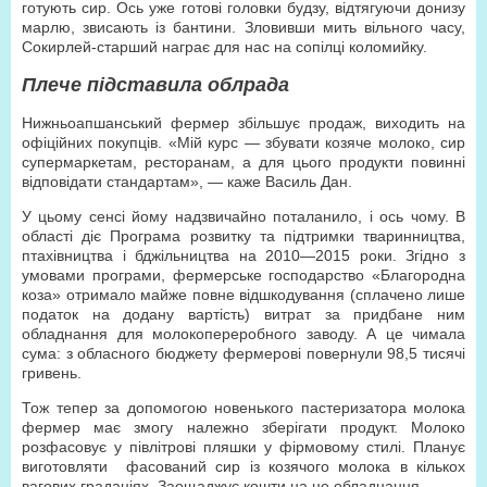
готують сир. Ось уже готові головки будзу, відтягуючи донизу
марлю, звисають із бантини. Зловивши мить вільного часу,
Сокирлей-старший награє для нас на сопілці коломийку.
Плече підставила облрада
Нижньоапшанський фермер збільшує продаж, виходить на
офіційних покупців. «Мій курс — збувати козяче молоко, сир
супермаркетам, ресторанам, а для цього продукти повинні
відповідати стандартам», — каже Василь Дан.
У цьому сенсі йому надзвичайно поталанило, і ось чому. В
області діє Програма розвитку та підтримки тваринництва,
птахівництва і бджільництва на 2010—2015 роки. Згідно з
умовами програми, фермерське господарство «Благородна
коза» отримало майже повне відшкодування (сплачено лише
податок на додану вартість) витрат за придбане ним
обладнання для молокопереробного заводу. А це чимала
сума: з обласного бюджету фермерові повернули 98,5 тисячі
гривень.
Тож тепер за допомогою новенького пастеризатора молока
фермер має змогу належно зберігати продукт. Молоко
розфасовує у півлітрові пляшки у фірмовому стилі. Планує
виготовляти фасований сир із козячого молока в кількох
вагових градаціях. Заощаджує кошти на це обладнання.