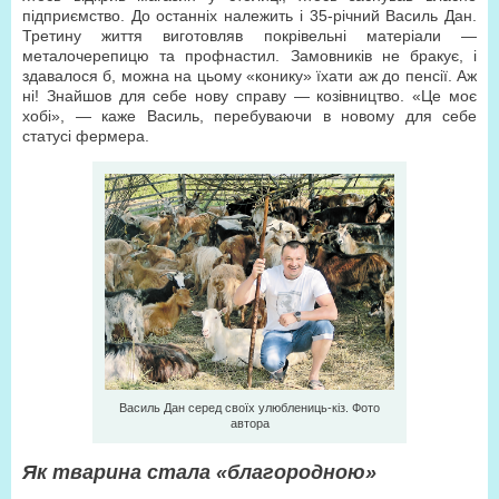
підприємство. До останніх належить і 35-річний Василь Дан.
Третину життя виготовляв покрівельні матеріали —
металочерепицю та профнастил. Замовників не бракує, і
здавалося б, можна на цьому «конику» їхати аж до пенсії. Аж
ні! Знайшов для себе нову справу — козівництво. «Це моє
хобі», — каже Василь, перебуваючи в новому для себе
статусі фермера.
Василь Дан серед своїх улюблениць-кіз. Фото
автора
Як тварина стала «благородною»