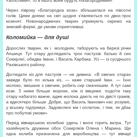
«золотими», то в нього вони будуть «благородними».
Через півроку «Благородна коза» збільшилася на півсотні
голів. Цими днями на світ щодня з’являються по двоє-троє
козенят. Новонароджених тварин утримують окремо на
зимовій фермі, де умови сприятливіші.
Коломийка — для душі
Дорослих тварин, як і молодняк, таборують на березі річки
Апшиця. Тут отару доглядають троє пастухів: батько й син
Сокирлеї, обидва Івани, і Василь Харбака. Усі — із сусіднього
Рахівського району.
Доглядати кіз для пастухів — не дивина. «В овечих отарах
завжди було по кілька кіз, — каже старший Іван. — Їхнє
молоко, змішане з овечим, робить сир смачнішим. А тут самі
кози. З ними більше мороки, ніж із вівцями: подоїти таку
отару набагато важче, адже молока дають не по двісті грамів,
а вдесятеро більше. Добре, що Василь Іванович нас розуміє,
у всьому підтримує. Задоволені ми і оплатою, і тим, як дбає
про побутові умови».
Перед вівчарською колибою удень і вночі горить ватра. Тут
хазяйнують дружини обох Сокирлеїв Олена і Марина. Ще
одна колиба призначена для виробництва — тут вівчарі