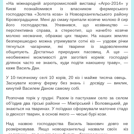
«На міжнародній агропромисловій виставці «Агро-2014» у
Києві познайомився із власником фермерського
господарства «Золота коза» із Новоархангельського району
Кіровоградщини. Мені до смаку припали козяче молоко й сир
його господарства. Упевнився, що козівництво —
перспективна справа, а стереотип, що начебто козяче
молоко несмачне, ображає цих тварин. На наших землях
безперешкодно можна утримувати сотні кіз — уздовж річки
тягнуться чагарники, які тварини із задоволенням
общипують. Достатньо природних пасовищ. А ще —
необмежені можливості для заготівлі кормів: господарі
ділянок часто не знають, куди подіти накошену траву», —
каже Василь Дан.
У 10-тисячному селі 10 корів, 20 кіз і майже тисяча овець.
Заснувати козячу ферму без знань і досвіду — виклик,
кинутий Василем Даном самому собі.
Розпочав торік у грудні. Разом із пастухами село за селом
об’їздив два гірські райони — Міжгірський і Воловецький, де
знаються на тваринах. У поїздках сформували маточне стадо
із двохсот тварин, в основі якого — чеські бурі кози.
Над назвою господарства Василь Іванович довго не
розмірковував. Якщо новоархангельці назвали своїх кіз