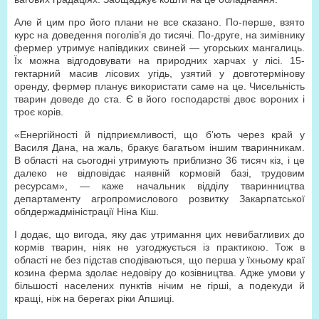
Але й цим про його плани не все сказано. По-перше, взято
курс на доведення поголів’я до тисячі. По-друге, на зимівнику
фермер утримує напівдиких свиней — угорських мангалиць.
Їх можна відгодовувати на природних харчах у лісі. 15-
гектарний масив лісових угідь, узятий у довготермінову
оренду, фермер планує використати саме на це. Чисельність
тварин доведе до ста. Є в його господарстві двоє вороних і
троє корів.
«Енергійності й підприємливості, що б’ють через край у
Василя Дана, на жаль, бракує багатьом іншим тваринникам.
В області на сьогодні утримують приблизно 36 тисяч кіз, і це
далеко не відповідає наявній кормовій базі, трудовим
ресурсам», — каже начальник відділу тваринництва
департаменту агропромислового розвитку Закарпатської
облдержадміністрації Ніна Кіш.
І додає, що вигода, яку дає утримання цих невибагливих до
кормів тварин, ніяк не узгоджується із практикою. Тож в
області не без підстав сподіваються, що перша у їхньому краї
козина ферма здолає недовіру до козівництва. Адже умови у
більшості населених пунктів нічим не гірші, а подекуди й
кращі, ніж на берегах ріки Апшиці.