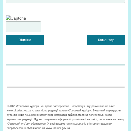
©2012 «Урядовий кур’єр». Усі права застережено. Інформація, яку розміщено на сайті
www.ukurier.gov.ua, є власністю редакції газети «Урядовий кур'єр». Будь-який передрук чи
будь-яке інше поширення зазначеної інформації здійснюється за попередньої згоди
керівництва редакції. Під час цитування інформації, розміщеної на сайті, посилання на газету
«Урядовий кур’єр» обов'язкове. У разі використання матеріалів в інтернет-виданнях
гіперпосилання обов’язкове на www.ukurier.gov.ua