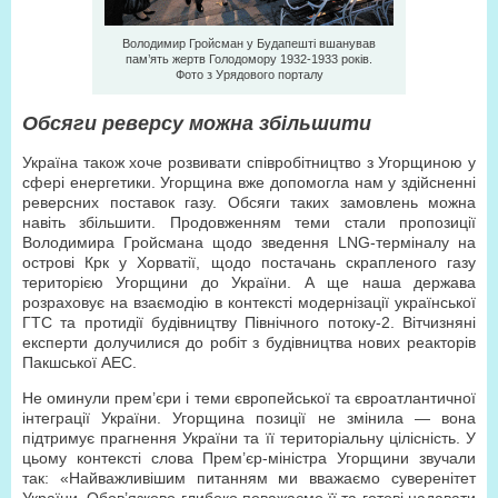
Володимир Гройсман у Будапешті вшанував
пам’ять жертв Голодомору 1932-1933 років.
Фото з Урядового порталу
Обсяги реверсу можна збільшити
Україна також хоче розвивати співробітництво з Угорщиною у
сфері енергетики. Угорщина вже допомогла нам у здійсненні
реверсних поставок газу. Обсяги таких замовлень можна
навіть збільшити. Продовженням теми стали пропозиції
Володимира Гройсмана щодо зведення LNG-терміналу на
острові Крк у Хорватії, щодо постачань скрапленого газу
територією Угорщини до України. А ще наша держава
розраховує на взаємодію в контексті модернізації української
ГТС та протидії будівництву Північного потоку-2. Вітчизняні
експерти долучилися до робіт з будівництва нових реакторів
Пакшської АЕС.
Не оминули прем’єри і теми європейської та євроатлантичної
інтеграції України. Угорщина позиції не змінила — вона
підтримує прагнення України та її територіальну цілісність. У
цьому контексті слова Прем’єр-міністра Угорщини звучали
так: «Найважливішим питанням ми вважаємо суверенітет