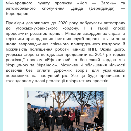
міжнародного пункту пропуску «Чоп — Загонь» та
автомобільного сполучення Дийда (Берегдийда) —
Берегдароц.
Прем’єри домовилися до 2020 року побудувати автостраду
до угорсько-українського кордону. І в такий спосіб
продовжити розвиток торгівлі. Міністри закордонних справ та
керівники прикордонних і митних служб опрацюють питання
щодо запровадження спільного прикордонного контролю й
можливість поліпшення роботи чинних КПП. Окрім цього,
угорська сторона погодилася продовжити на 2017 рік термін
реалізації проекту «Ефективний та безпечний кордон між
Угорщиною та Україною». Можливе й збільшення кількості
дозволів без оплати дорожніх зборів для українських
перевізників на наступний рік. Усе це буде прописано в
календарному плані реалізації пріоритетних проектів.