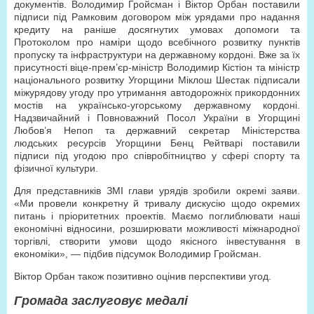
документів. Володимир Гройсман і Віктор Орбан поставили
підписи під Рамковим договором між урядами про надання
кредиту на раніше досягнутих умовах допомоги та
Протоколом про наміри щодо всебічного розвитку пунктів
пропуску та інфраструктури на державному кордоні. Вже за їх
присутності віце-прем’єр-міністр Володимир Кістіон та міністр
національного розвитку Угорщини Міклош Шестак підписали
міжурядову угоду про утримання автодорожніх прикордонних
мостів на українсько-угорському державному кордоні.
Надзвичайний і Повноважний Посол України в Угорщині
Любов’я Непоп та державний секретар Міністерства
людських ресурсів Угорщини Бенц Рейтварі поставили
підписи під угодою про співробітництво у сфері спорту та
фізичної культури.
Для представників ЗМІ глави урядів зробили окремі заяви.
«Ми провели конкретну й тривалу дискусію щодо окремих
питань і пріоритетних проектів. Маємо поглиблювати наші
економічні відносини, розширювати можливості міжнародної
торгівлі, створити умови щодо якісного інвестування в
економіки», — підбив підсумок Володимир Гройсман.
Віктор Орбан також позитивно оцінив перспективи угод.
Громада заслуговує медалі