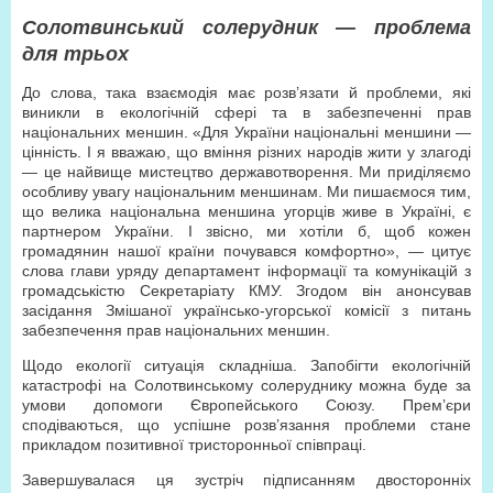
Солотвинський солерудник — проблема
для трьох
До слова, така взаємодія має розв’язати й проблеми, які
виникли в екологічній сфері та в забезпеченні прав
національних меншин. «Для України національні меншини —
цінність. І я вважаю, що вміння різних народів жити у злагоді
— це найвище мистецтво державотворення. Ми приділяємо
особливу увагу національним меншинам. Ми пишаємося тим,
що велика національна меншина угорців живе в Україні, є
партнером України. І звісно, ми хотіли б, щоб кожен
громадянин нашої країни почувався комфортно», — цитує
слова глави уряду департамент інформації та комунікацій з
громадськістю Секретаріату КМУ. Згодом він анонсував
засідання Змішаної українсько-угорської комісії з питань
забезпечення прав національних меншин.
Щодо екології ситуація складніша. Запобігти екологічній
катастрофі на Солотвинському солеруднику можна буде за
умови допомоги Європейського Союзу. Прем’єри
сподіваються, що успішне розв’язання проблеми стане
прикладом позитивної тристоронньої співпраці.
Завершувалася ця зустріч підписанням двосторонніх