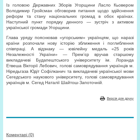
Із головою Державних Зборів Угорщини Ласло Кьовером
Володимир Гройсман обговорив питання щодо здійснення
реформ та стану національних громад в обох країнах.
Наступний пункт порядку денного — зустріч з активом
української громади Угорщини.
Глава уряду пояснював «угорським» українцям, що наразі
країни розпочали нову історію зближення і поглиблення
співпраці. А відзнаку — ювілейну медаль «25 років
Незалежності України» — Прем’єр вручав старшому
викладачеві Будапештського університету ім. Лоранда
Етвеша Вікторії Лебович, голові самоврядування українців м.
Ніредьгаза Юдіт Софілканич та викладачеві української мови
Сегедського наукового університету, голові самоврядування
українців м. Сегед Наталії Шайтош-Запоточній.
Версія для друку
Коментарі (0)