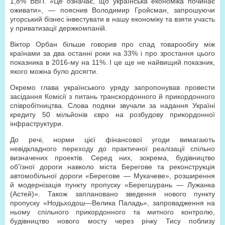
1,8% ВВП. «Це означає, що українська економіка починає
оживати», — пояснив Володимир Гройсман, запрошуючи
угорський бізнес інвестувати в нашу економіку та взяти участь
у приватизації держкомпаній.
Віктор Орбан більше говорив про спад товарообігу між
країнами за два останні роки на 33% і про зростання цього
показника в 2016-му на 11%. І це ще не найвищий показник,
якого можна було досягти.
Окремо глава українського уряду запропонував провести
засідання Комісії з питань транскордонного й прикордонного
співробітництва. Слова подяки звучали за надання Україні
кредиту 50 мільйонів євро на розбудову прикордонної
інфраструктури.
До речі, норми цієї фінансової угоди вимагають
невідкладного переходу до практичної реалізації спільно
визначених проектів. Серед них, зокрема, будівництво
об’їзної дороги навколо міста Берегове та реконструкція
автомобільної дороги «Берегове — Мукачеве», розширення
й модернізація пункту пропуску «Берегшурань — Лужанка
(Астей)». Також заплановано зведення нового пункту
пропуску «Нодьходош—Велика Паладь», запровадження на
ньому спільного прикордонного та митного контролю,
будівництво нового мосту через річку Тису поблизу