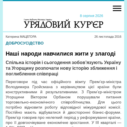
8 серпня 2026
Катерина МАЦЕГОРА
26 листопада 2016
ДОБРОСУСІДСТВО
Наші народи навчилися жити у злагоді
Спільна історія і сьогодення зобов’язують Україну
та Угорщину розпочати нову історію зближення і
поглиблення співпраці
Переговори під час офіційного візиту Прем’єр-міністра
Володимира Гройсмана з керівництвом цієї країни були
конструктивними й результативними. З Прем’єр-міністром
Угорщини Віктором Орбаном порушували питання
торговельно-економічного співробітництва. Для цього
потрібно відновити роботу відповідної міжурядової комісії.
Постійно мають відбуватися й двосторонні бізнес-форуми.
Прем’єр говорив про нелегкий період у реформуванні країни,
про її довгоочікуване економічне зростання. У ІІІ кварталі —