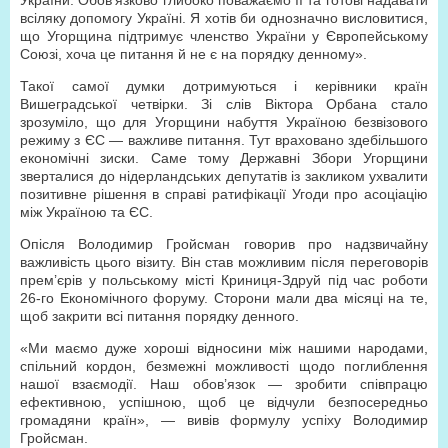
України. Обов’язково глибоко поважаємо її та готові надавати
всіляку допомогу Україні. Я хотів би однозначно висловитися,
що Угорщина підтримує членство України у Європейському
Союзі, хоча це питання й не є на порядку денному».
Такої самої думки дотримуються і керівники країн
Вишеградської четвірки. Зі слів Віктора Орбана стало
зрозуміло, що для Угорщини набуття Україною безвізового
режиму з ЄС — важливе питання. Тут враховано здебільшого
економічні зиски. Саме тому Державні Збори Угорщини
зверталися до нідерландських депутатів із закликом ухвалити
позитивне рішення в справі ратифікації Угоди про асоціацію
між Україною та ЄС.
Опісля Володимир Гройсман говорив про надзвичайну
важливість цього візиту. Він став можливим після переговорів
прем’єрів у польському місті Криниця-Здруй під час роботи
26-го Економічного форуму. Сторони мали два місяці на те,
щоб закрити всі питання порядку денного.
«Ми маємо дуже хороші відносини між нашими народами,
спільний кордон, безмежні можливості щодо поглиблення
нашої взаємодії. Наш обов’язок — зробити співпрацю
ефективною, успішною, щоб це відчули безпосередньо
громадяни країн», — вивів формулу успіху Володимир
Гройсман.