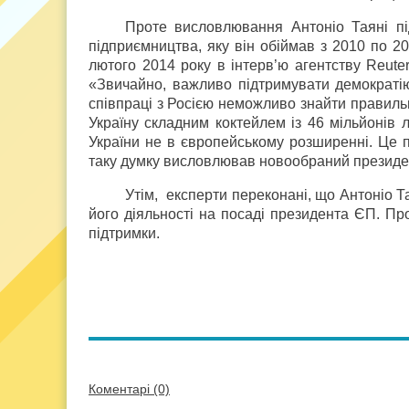
Проте висловлювання Антоніо Таяні пі
підприємництва, яку він обіймав з 2010 по 20
лютого 2014 року в інтерв’ю агентству Reute
«Звичайно, важливо підтримувати демократі
співпраці з Росією неможливо знайти правильн
Україну складним коктейлем із 46 мільйонів
України не в європейському розширенні. Це п
таку думку висловлював новообраний президе
Утім, експерти переконані, що Антоніо Т
його діяльності на посаді президента ЄП. Про
підтримки.
Коментарі (0)