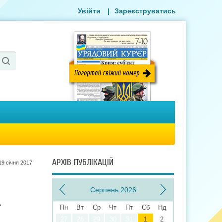
Увійти
|
Зареєструватись
АРХІВ ПУБЛІКАЦІЙ
19 сiчня 2017
Серпень 2026
а
Пн
Вт
Ср
Чт
Пт
Сб
Нд
27
28
29
30
31
1
2