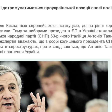
і дотримуватиметься проукраїнської позиції своєї полі
я Києва тією європейською інституцією, де на рівні кер
римки. Тому за виборами президента ЄП в Україні стежили
ї народної партії (ЄНП) 63-річного італійця Антоніо Таян
кспертів вважають, що в особі колишнього президента ЄП
а в євроструктурах, проте сподіваються, що Антоніо Таян
ні прагнення України.