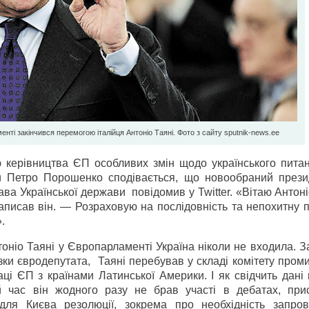
і закінчився перемогою італійця Антоніо Таяні. Фото з сайту sputnik-news.ee
ю керівництва ЄП особливих змін щодо українського питан
ни Петро Порошенко сподівається, що новообраний през
ва Української держави повідомив у Twitter. «Вітаю Антоні
исав він. — Розраховую на послідовність та непохитну п
.
оніо Таяні у Європарламенті Україна ніколи не входила. З
зки євродепутата, Таяні перебував у складі комітету пром
аці ЄП з країнами Латинської Америки. І як свідчить дані
й час він жодного разу не брав участі в дебатах, при
для Києва резолюції, зокрема про необхідність запро