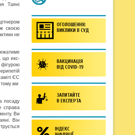
ня Таяні
артнером
ОГОЛОШЕННЯ:
ож своєю
ВИКЛИКИ В СУД
актики не
алежатиме
 що екс-
ВАКЦИНАЦІЯ
ю фігурою
ВІД COVID-19
перипетій
саміті ЄС
, тому ми
ЗАПИТАЙТЕ
В ЕКСПЕРТА
на посаду
е справа
енту. Ви
яні. Він
нтрується
ІНДЕКС
ІНФЛЯЦІЇ