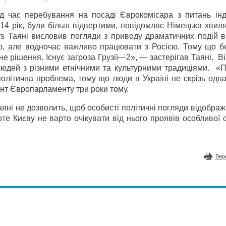
д час перебування на посаді Єврокомісара з питань інду
14 рік, були більш відвертими, повідомляє Німецька хвиля
rs Таяні висловив погляди з приводу драматичних подій в
ю, але водночас важливо працювати з Росією. Тому що бе
е рішення. Існує загроза Грузії—2», — застерігав Таяні. В
 людей з різними етнічними та культурними традиціями. «
олітична проблема, тому що люди в Україні не скрізь одн
нт Європарламенту три роки тому.
аяні не дозволить, щоб особисті політичні погляди відобра
те Києву не варто очікувати від нього проявів особливої с
Вер