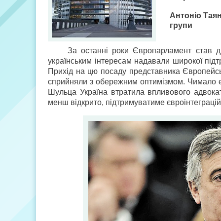
Антоніо Таян
групи
За останні роки Європарламент став дл
українським інтересам надавали широкої підт
Прихід на цю посаду представника Європейсько
сприйняли з обережним оптимізмом. Чимало е
Шульца Україна втратила впливового адвокат
менш відкрито, підтримуватиме євроінтеграцій