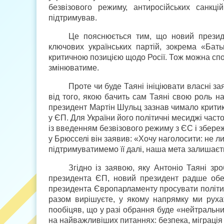
безвізового режиму, антиросійських санкці
підтримував.
Це пояснюється тим, що новий презид
ключових українських партій, зокрема «Ба
критичною позицією щодо Росії. Тож можна спод
змінюватиме.
Проте чи буде Таяні ініціювати власні з
від того, якою бачить сам Таяні свою роль н
президент Мартін Шульц зазнав чимало критик
у ЄП. Для України його політичні месиджі част
із введенням безвізового режиму з ЄС і збереж
у Брюсселі він заявив: «Хочу наголосити: не л
підтримуватимемо її далі, наша мета залишаєт
Згідно із заявою, яку Антоніо Таяні зр
президента ЄП, новий президент радше обе
президента Європарламенту просувати політич
разом вирішуєте, у якому напрямку ми руха
пообіцяв, що у разі обрання буде «нейтральни
на найважливіших питаннях: безпека, міграція 