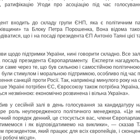
й, ратифікацію Угоди про асоціацію під час голосуван
ент входить до складу групи ЄНП, яка є політичним п
тьківщини» та Блоку Петра Порошенка, Вона відома так
іватися, що і на посаді президента ЄП Антоніо Таяні цієї т
аяви щодо підтримки України, нині говорити складно. Все з
а посаді президента Європарламенту. Експерти нагадують,
и саме через те, що був сильною і самостійною політично
о були стимулом і моральною підтримкою, особливо під час 
ення санкцій проти Росії. Так, наприкінці минулого року на 
ише Україні потрібен ЄС, Євросоюзу також потрібна Україна
ься незмінною: економічно розвинена і вільна Україна».
обив у сесійній залі в день голосування за кандидатуру 
ре роль неупередженого політичного менеджера. «Це н
ний порядок денний, це стосується вас, члени Європарлам
тимемося і як відповідатимемо на виклики», — сказав Та
м президентом, який працює для всіх європейців, і сконце
і робочі місця».