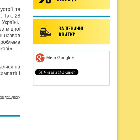
стрії та
. Так, 28
 Україні.
ЗАЛІЗНИЧНІ
з міцної
КВИТКИ
ін назвав
Проблема
акові», —
Ми в Google+
жалися на
импатії і
сія для друку