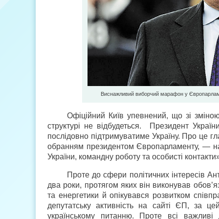
Виснажливий виборчий марафон у Європарламент
Офіційний Київ упевнений, що зі зміно
структурі не відбудеться. Президент Украї
послідовно підтримуватиме Україну. Про це гла
обранням президентом Європарламенту, — нап
України, командну роботу та особисті контакти»
Проте до сфери політичних інтересів Ант
два роки, протягом яких він виконував обов’я
та енергетики й опікувався розвитком співпр
депутатську активність на сайті ЄП, за це
українському питанню. Проте всі важливі 