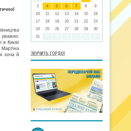
3
4
5
6
7
8
9
тичної
10
11
12
13
14
15
16
17
18
19
20
21
22
23
24
25
26
27
28
29
30
івництва
 уважно.
31
1
2
3
4
5
6
і в Києві
 Мартіна
ЗВУЧИТЬ ГОРДО!
і хоча й