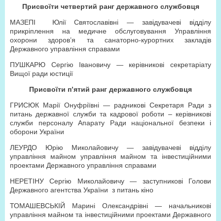
Присвоїти четвертий ранг державного службовця
МАЗЕПІ Юлії Святославівні
—
завідувачеві відділу
прикріплення на медичне обслуговування Управління
охорони здоров’я та санаторно-курортних закладів
Державного управління справами
ПУШКАРЮ Сергію Івановичу
—
керівникові секретаріату
Вищої ради юстиції
Присвоїти п’ятий ранг державного службовця
ГРИСЮК Марії Онуфріївні
—
радникові Секретаря Ради з
питань державної служби та кадрової роботи – керівникові
служби персоналу Апарату Ради національної безпеки і
оборони України
ЛЕУРДО Юрію Миколайовичу
—
завідувачеві відділу
управління майном управління майном та інвестиційними
проектами Державного управління справами
НЕРЕТІНУ Сергію Миколайовичу
—
заступникові Голови
Державного агентства України з питань кіно
ТОМАШЕВСЬКІЙ Марині Олександрівні
—
начальникові
управління майном та інвестиційними проектами Державного