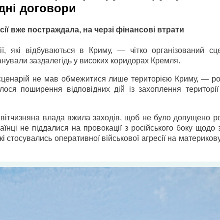
дні договори
сії вже постраждала, на черзі фінансові втрати
ії, які відбуваються в Криму, — чітко організований сце
ланували заздалегідь у високих коридорах Кремля.
сценарій не мав обмежитися лише територією Криму, — ро
ося поширення відповідних дій із захоплення території 
 вітчизняна влада вжила заходів, щоб не було допущено р
раїнці не піддалися на провокації з російського боку щодо
які стосувались оперативної військової агресії на материков