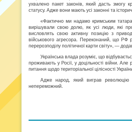
ухвалено пакет законів, який дасть змогу 
статусу. Адже вони мають усі законні та істори
«Фактично ми надамо кримським татарам
вирішували свою долю, як усі люди, які пр
висловлять свою активну позицію з привод
військового агресора. Переконаний, що РФ 
перерозподілу політичної карти світу», — додав
Українська влада розуміє, що відбуваєть
проживають у Росії, у доцільності війни. Але 
питання щодо територіальної цілісності Україн
Адже народ, який виграв революцію 
непереможний.