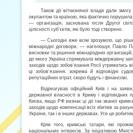
Також дії вітчизняної влади дали змогу 
окупантом та країною, яка фактично порушил
— організація, заснована після Другої світ
цілісності суб’єктів, які було тоді створено.
— Сьогодні вже всім зрозуміло, що ріш
міжнародні договори, — наголошує Павло Пе
висновки та рішення міжнародних організацій,
до якого Україна спрямувала міждержавну заяву
заходів щодо зобов’язання Росії утриматись ві
ці зобов’язання, зокрема й відповідні су
репутаційних втрат, скоро будуть і фінансові.
Відреагував офіційний Київ і на заяви
державної власності в Криму і відповідних 
Києва, якщо РФ визнає ці дії так званої крим
заходів щодо компенсації всіх збитків за раху
України, так і в інших державах. Усе це робит
Крім того, кримські татари, які прож
національних інтересів. За ініціативою Міні