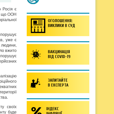
о Росія є
, що ООН
ріальної
ОГОЛОШЕННЯ:
ВИКЛИКИ В СУД
 порушує
в, уже є
в людини,
уло вжито
ВАКЦИНАЦІЯ
я порушує
ВІД COVID-19
ерйозних
алізацію
ЗАПИТАЙТЕ
іційного
В ЕКСПЕРТА
декватних
території
ства.
ту своїх
ІНДЕКС
енту буде
ІНФЛЯЦІЇ