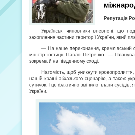
міжнаро
Репутація Ро
Українські чиновники впевнені, що под
захоплення частини території України, який п
— На наше переконання, кремлівський 
міністр юстиції Павло Петренко. — Планувал
зокрема й на південному сході.
Натомість, щоб уникнути кровопролиття,
нашій країні абхазького сценарію, а також ук
сутичок. І це фактично змінило плани сусідів, 
України.