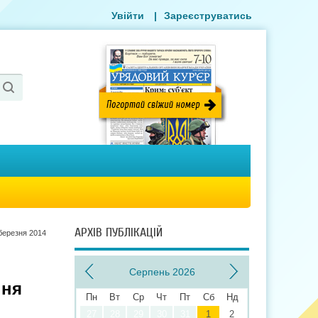
Увійти
|
Зареєструватись
АРХІВ ПУБЛІКАЦІЙ
березня 2014
Серпень 2026
ння
Пн
Вт
Ср
Чт
Пт
Сб
Нд
27
28
29
30
31
1
2