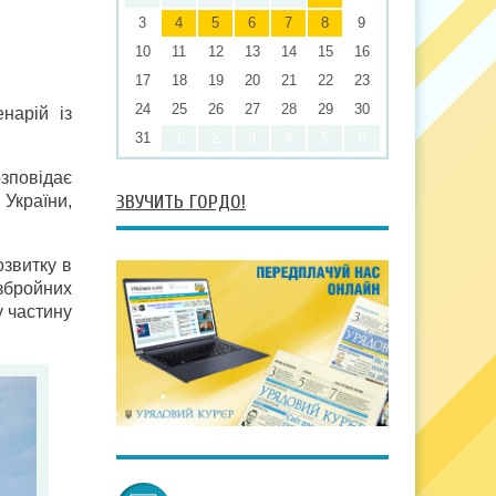
3
4
5
6
7
8
9
10
11
12
13
14
15
16
17
18
19
20
21
22
23
24
25
26
27
28
29
30
нарій із
31
1
2
3
4
5
6
зповідає
ЗВУЧИТЬ ГОРДО!
України,
озвитку в
 збройних
у частину