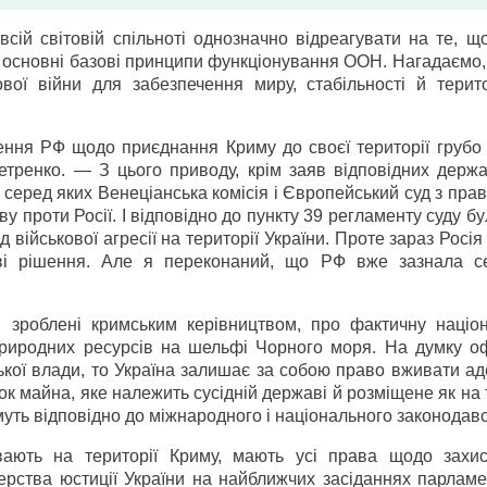
всій світовій спільноті однозначно відреагувати на те, щ
а основні базові принципи функціонування ООН. Нагадаємо
ової війни для забезпечення миру, стабільності й терито
ення РФ щодо приєднання Криму до своєї території грубо
тренко. — З цього приводу, крім заяв відповідних держа
 серед яких Венеціанська комісія і Європейський суд з пра
 проти Росії. І відповідно до пункту 39 регламенту суду б
д військової агресії на території України. Проте зараз Росі
дові рішення. Але я переконаний, що РФ вже зазнала с
, зроблені кримським керівництвом, про фактичну націон
природних ресурсів на шельфі Чорного моря. На думку оф
ської влади, то Україна залишає за собою право вживати а
нок майна, яке належить сусідній державі й розміщене як на 
имуть відповідно до міжнародного і національного законодав
ивають на території Криму, мають усі права щодо захис
стерства юстиції України на найближчих засіданнях парлам