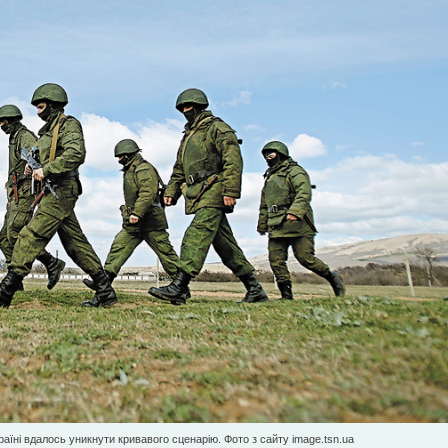
аїні вдалось уникнути кривавого сценарію. Фото з сайту image.tsn.ua