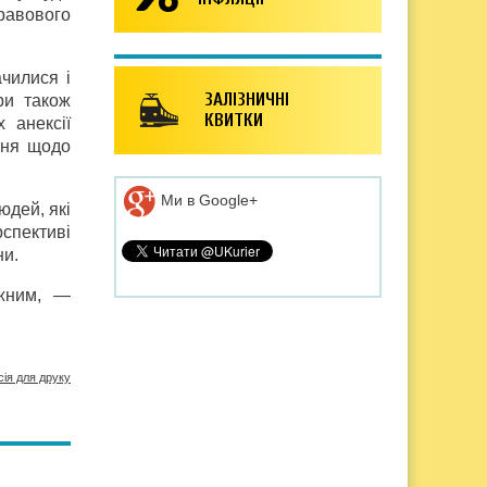
равового
чилися і
ЗАЛІЗНИЧНІ
ри також
КВИТКИ
 анексії
ння щодо
Ми в Google+
юдей, які
рспективі
ни.
ежним, —
сія для друку