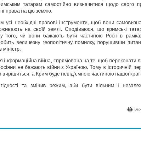
кримським татарам самостійно визначитися щодо свого п
чні права на цю землю.
 усі необхідні правові інструменти, щоб вони самовизна
оживають на своїй землі. Сподіваюся, що кримські тата
у того, чи вони бажають бути частиною Росії в рамках
робить величезну геополітичну помилку, порушивши пита
 міністр.
ся інформаційна війна, спрямована на те, щоб переконати л
росіяни не бажають війни з Україною. Тому в історичній пе
и вирішиться, а Крим буде невід’ємною частиною нашої краї
гідності та змінив режим, аби бути вільним і незал
Вер