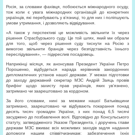
Росія, за словами фахівця, побоюється міжнародного осуду,
тож коли є увага міжнародних організацій до конкретних
українців, які перебувають у в’язниці, то для них і поліпшують
умови утримання, і дозволяють відвідування.
«А також у перспективі це можливість звільнити їх через
рішення Страсбурзького суду. Це той шлях, який ми обрали
для того, щоб через рішення суду тиснути на Росію з
вимогою звільнити бранців через безпідставність їхнього
переслідування», — підкреслив посадовець.
Наприкінці місяця, як анонсував Президент України Петро
Порошенко, відбудеться нарада керівників закордонних
дипломатичних установ нашої держави. У межах підготовки
до заходу державний секретар МЗС Андрій Заяць провів
брифінг щодо захисту прав українців, яких ув’язнено,
затримано чи заарештовано за кордоном.
За його словами, нині за межами нашої Батьківщини
затримано, заарештовано чи відбувають покарання понад
десять тисяч громадян України, з них понад 6,5 тисячі
засуджено до позбавлення волі. Відповідно до Консульського
статуту, затвердженого Указом Президента, і доручень глави
держави МЗС вживає всіх можливих заходів задля надання
допомоги нашим співвітчизникам: забезпечення їхніх