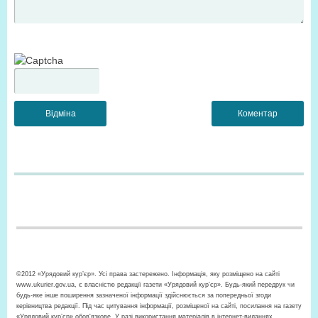
©2012 «Урядовий кур’єр». Усі права застережено. Інформація, яку розміщено на сайті
www.ukurier.gov.ua, є власністю редакції газети «Урядовий кур'єр». Будь-який передрук чи
будь-яке інше поширення зазначеної інформації здійснюється за попередньої згоди
керівництва редакції. Під час цитування інформації, розміщеної на сайті, посилання на газету
«Урядовий кур’єр» обов'язкове. У разі використання матеріалів в інтернет-виданнях