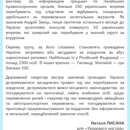
вантажу. За інформацією грецьких та італійських
правоохоронних органів, близько 250 українських моряків
перебувають під слідством чи відбувають покарання,
здебільшого за перевезення нелегальних мігрантів. Як
зазначив Андрій Заяць, лише протягом останнього місяця до
України зусиллями консулів повернуто 33 українських
моряків, які тривалий час перебували у значній скруті за
кордоном.
Окрему групу, за його словами, становлять громадяни
України, затримані або засуджені за кордоном за збут
наркотичних речовин. Найбільше їх у Російській Федерації —
понад 2300 осіб. В інших країнах — Таїланді, Малайзії — ще
близько 200.
Державний секретар вкотре закликав громадян України
дотримуватися засадничих правил під час перебування за
кордоном: дотримуватися вимог місцевого законодавства; не
погоджуватися на пропозиції, навіть знайомих осіб, щодо
перевезення речей і пакунків під час міжнародних авіаційних
та автотранспортних перевезень; не погоджуватися на
пропозиції працевлаштування за кордоном без оформлення
в легальний, передбачений законом спосіб.
Наталя ПИСАНА
для «
Урядового кур’єра
»