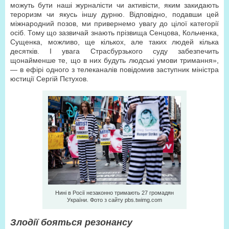
можуть бути наші журналісти чи активісти, яким закидають
тероризм чи якусь іншу дурню. Відповідно, подавши цей
міжнародний позов, ми привернемо увагу до цілої категорії
осіб. Тому що зазвичай знають прізвища Сенцова, Кольченка,
Сущенка, можливо, ще кількох, але таких людей кілька
десятків. І увага Страсбурзького суду забезпечить
щонайменше те, що в них будуть людські умови тримання»,
— в ефірі одного з телеканалів повідомив заступник міністра
юстиції Сергій Пєтухов.
Нині в Росії незаконно тримають 27 громадян
України. Фото з сайту pbs.twimg.com
Злодії бояться резонансу