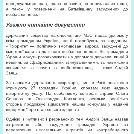
процесуальних прав, права на захист, на перекладача тощо,
а також у поверненні на Батьківщину засуджених до
позбавлення волі.
Уважно читайте документи
Державний секретар наголосив, що МЗС надає допомогу
всім громадянам України, які її потребують за кордоном.
«Пріоритет — політично вмотивовані вироки, засуджені до
смертної кари та довічного позбавлення волі. Всі громадяни
України можуть розраховувати на допомогу держави: винні й
невинні, за сфабрикованими звинуваченнями, за навмисний
злочин чи за злочин за необережністю», — каже Андрій
Заяць.
За словами державного секретаря, нині в Росії незаконно
утримують 27 громадян України, справам яких надано
пріоритетну увагу. На особливому контролі справи Олега
Сенцова та Олександра Кольченка, оскільки російська
сторона продовжує відмовляти нашим консулам у наданні
інформації про стан їхнього здоров’я.
Однією з чутливих і резонансних тем Андрій Заяць назвав
затримання або засудження громадян України за
перевезення нелегальних мігрантів чи контрабандного