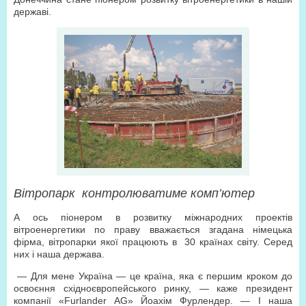
державі.
Вітропарк
контролюватиме комп’ютер
А ось піонером в розвитку міжнародних проектів
вітроенергетики по праву вважається згадана німецька
фірма, вітропарки якої працюють в
30 країнах світу. Серед
них і наша держава.
— Для мене Україна — це країна, яка є першим кроком до
освоєння східноєвропейського ринку, — каже президент
компанії «Furlander AG» Йоахім Фурлендер. — І наша