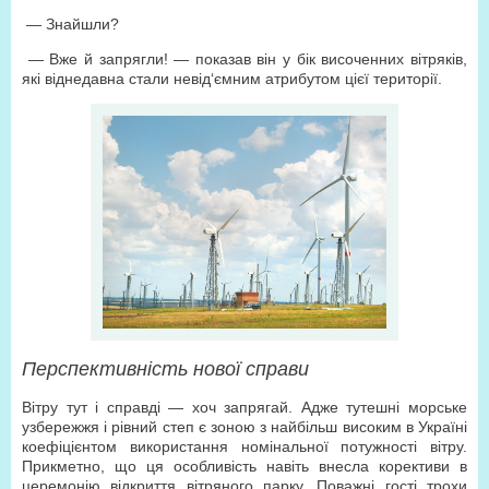
— Знайшли?
— Вже й запрягли! — показав він у бік височенних вітряків,
які віднедавна стали невід‘ємним атрибутом цієї території.
Перспективність нової справи
Вітру тут і справді — хоч запрягай. Адже тутешні морське
узбережжя і рівний степ є зоною з найбільш високим в Україні
коефіцієнтом використання номінальної потужності вітру.
Прикметно, що ця особливість навіть внесла корективи в
церемонію відкриття вітряного парку. Поважні гості трохи