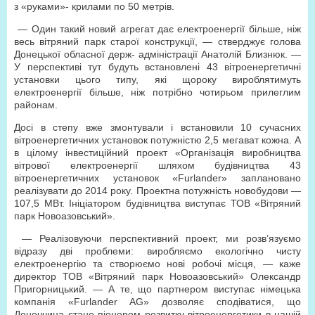
з «руками»- крилами по 50 метрів.
— Один такий новий агрегат дає електроенергії більше, ніж
весь вітряний парк старої конструкції, — стверджує голова
Донецької обласної держ- адміністрації Анатолій Близнюк. —
У перспективі тут будуть встановлені 43 вітроенергетичні
установки цього типу, які щороку вироблятимуть
електроенергії більше, ніж потрібно чотирьом прилеглим
районам.
Досі в степу вже змонтували і встановили 10 сучасних
вітроенергетичних установок потужністю 2,5 мегават кожна. А
в цілому інвестиційний проект «Організація виробництва
вітрової електроенергії шляхом будівництва 43
вітроенергетичних установок «Furlander» заплановано
реалізувати до 2014 року. Проектна потужність новобудови —
107,5 МВт. Ініціатором будівництва виступає ТОВ «Вітряний
парк Новоазовський».
— Реалізовуючи перспективний проект, ми розв’язуємо
відразу дві проблеми: виробляємо екологічно чисту
електроенергію та створюємо нові робочі місця, — каже
директор ТОВ «Вітряний парк Новоазовський» Олександр
Пригорницький. — А те, що партнером виступає німецька
компанія «Furlander AG» дозволяє сподіватися, що
Донеччина стане піонером розвитку вітроенергетики в нашій