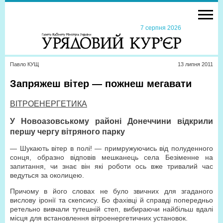
7 серпня 2026
Павло КУЩ
13 липня 2011
Запряжеш вітер — пожнеш мегавати
ВІТРОЕНЕРГЕТИКА
У Новоазовському районі Донеччини відкрили
першу чергу вітряного парку
— Шукають вітер в полі! — примружуючись від полуденного
сонця, образно відповів мешканець села Безіменне на
запитання, чи знає він які роботи ось вже тривалий час
ведуться за околицею.
Причому в його словах не було звичних для згаданого
вислову іронії та скепсису. Бо фахівці й справді попередньо
ретельно вивчали тутешній степ, вибираючи найбільш вдалі
місця для встановлення вітроенергетичних установок.