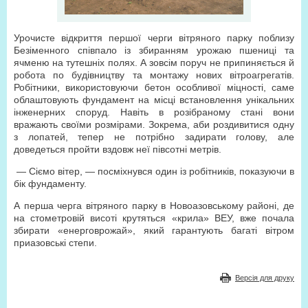
Урочисте відкриття першої черги вітряного парку поблизу
Безіменного співпало із збиранням урожаю пшениці та
ячменю на тутешніх полях. А зовсім поруч не припиняється й
робота по будівництву та монтажу нових вітроагрегатів.
Робітники, використовуючи бетон особливої міцності, саме
облаштовують фундамент на місці встановлення унікальних
інженерних споруд. Навіть в розібраному стані вони
вражають своїми розмірами. Зокрема, аби роздивитися одну
з лопатей, тепер не потрібно задирати голову, але
доведеться пройти вздовж неї півсотні метрів.
— Сіємо вітер, — посміхнувся один із робітників, показуючи в
бік фундаменту.
А перша черга вітряного парку в Новоазовському районі, де
на стометровій висоті крутяться «крила» ВЕУ, вже почала
збирати «енерговрожай», який гарантують багаті вітром
приазовські степи.
Версія для друку