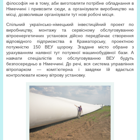
філософія не в тому, аби виготовляти потрібне обладнання в
Німеччині і привозити сюди, а організувати виробництво на
місці, дозволивши організувати тут нові робочі місця.
Спільний українсько-німецький інвестиційний проект по
виробництву, монтажу та сервісному обслуговуванню
вітроенергетичних установок дійсно передбачає створення
відповідного підприємства в Краматорську, проектною
потужністю 150 ВЕУ щороку. Згадане місто обране з
урахуванням наявної тут потужної машинобудівної бази. А
навчати спеціалістів по обслуговуванню ВЕУ будуть
безпосередньо в Німеччині. До речі, вся система управління
вітропарком — комп‘ютерна і завдяки їй вдається
контролювати кожну вітрову установку.