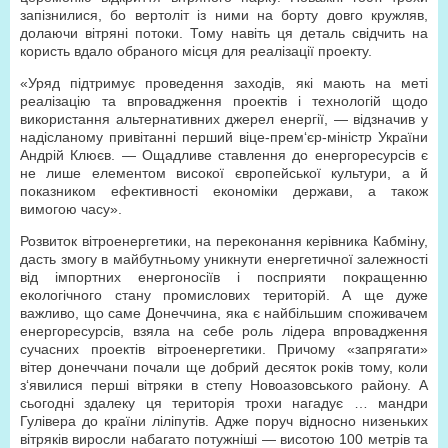
запізнилися, бо вертоліт із ними на борту довго кружляв,
долаючи вітряні потоки. Тому навіть ця деталь свідчить на
користь вдало обраного місця для реалізації проекту.
«Уряд підтримує проведення заходів, які мають на меті
реалізацію та впровадження проектів і технологій щодо
використання альтернативних джерел енергії, — відзначив у
надісланому привітанні перший віце-прем‘єр-міністр України
Андрій Клюєв. — Ощадливе ставлення до енергоресурсів є
не лише елементом високої європейської культури, а й
показником ефективності економіки держави, а також
вимогою часу».
Розвиток вітроенергетики, на переконання керівника Кабміну,
дасть змогу в майбутньому уникнути енергетичної залежності
від імпортних енергоносіїв і посприяти покращенню
екологічного стану промислових територій. А ще дуже
важливо, що саме Донеччина, яка є найбільшим споживачем
енергоресурсів, взяла на себе роль лідера впровадження
сучасних проектів вітроенергетики. Причому «запрягати»
вітер донеччани почали ще добрий десяток років тому, коли
з‘явилися перші вітряки в степу Новоазовського району. А
сьогодні здалеку ця територія трохи нагадує … мандри
Гулівера до країни ліліпутів. Адже поруч відносно низеньких
вітряків виросли набагато потужніші — висотою 100 метрів та