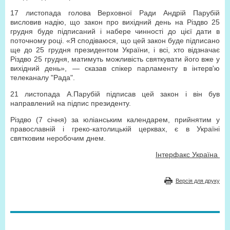
17 листопада голова Верховної Ради Андрій Парубій
висловив надію, що закон про вихідний день на Різдво 25
грудня буде підписаний і набере чинності до цієї дати в
поточному році. «Я сподіваюся, що цей закон буде підписано
ще до 25 грудня президентом України, і всі, хто відзначає
Різдво 25 грудня, матимуть можливість святкувати його вже у
вихідний день», — сказав спікер парламенту в інтерв'ю
телеканалу "Рада".
21 листопада А.Парубій підписав цей закон і він був
направлений на підпис президенту.
Різдво (7 січня) за юліанським календарем, прийнятим у
православній і греко-католицькій церквах, є в Україні
святковим неробочим днем.
Інтерфакс Україна
Версія для друку