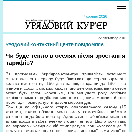
7 серпня 2026
22 листопада 2016
УРЯДОВИЙ КОНТАКТНИЙ ЦЕНТР ПОВІДОМЛЯЄ
Чи буде тепло в оселях після зростання
тарифів?
За прогнозами Укргідрометцентру тривалість поточного
опалювального періоду буде близькою до середньорічної і
коливатиметься від 160 днів на півдні країни до 180 – на
півночі й сході. Загалом, кажуть, що цей опалювальний сезон
може бути трохи коротшим, ніж минулого року, оскільки
нинішня зима передбачається теплою, хоча можливі й різкі
перепади температур, й доволі морозні дні.
Тож ще до офіційного старту опалювального сезону (15
жовтня), кожна область мала змогу самостійно приймати
рішення щодо його початку. Адже саме в обов’язки місцевої
влади входить забезпечення людей теплом. Цього року там,
де впродовж чотирьох діб температура понижувалася до 8
градусів, вмикали опалення. І хоча нинішньої зими українці