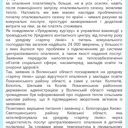
за опалення платитимуть більше, не в усіх оселях, навіть
після повноцінного запуску опалювального сезону, можливе
тепло. Натомість ми вже маємо наслідки проблемного
початку опалювального сезону по країні – чималі рахунки за
комунальні послуги, простудні захворювання і додаткові
витрати на ліки, за які платять споживачі.
Як повідомили «Урядовому кур’єру» в управлінні взаємодії з
громадськістю Урядового контактного центру, від початку року
на урядову «гарячу лінію» з питань комунального
господарства загалом надійшло 24 000 звернень, у більшості
з яких йшлося про проблеми з підключенням до системи
централізованого опалення, а також якості надання послуг.
Заявники передусім наполягали на теплозабезпеченні
об’єктів соціальної сфери, насамперед, закладів освіти та
охорони здоров’я.
Так, заявник із Волинської області поскаржився на урядову
«гарячу лінію» щодо відсутності опалення у закладах освіти
Локачинського району області, а саме у селах: Колпитів,
Білопіль, Шельвів та Козлів. Локачинською районною
державною адміністрацією у Волинській області невдовзі
громадянин був інформований про подання тепла сільським
школам району, що й підтверджено зворотним зв’язком із
заявником.
Позитивно вирішене питання і заявниці с. Білогородка Києво-
Святошинського району Київської області, яка
зателефонувала на урядову «гарячу лінію» через
недостатність послуг централізованого опалення в дитячій
поліклініці. За словами жінки, температура в лікувальному