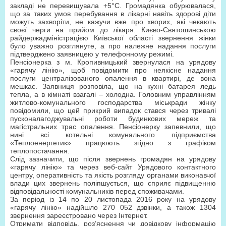
закладі не перевищувала +5°С. Громадянка обурювалася,
що за таких умов перебування в лікарні навіть здорові діти
можуть захворіти, не кажучи вже про хворих, які чекають
своєї черги на прийом до лікаря. Києво-Святошинською
райдержадміністрацією Київської області звернення жінки
було уважно розглянуте, а про належне надання послуги
підтверджено заявницею у телефонному режимі.
Пенсіонерка з м. Кропивницький звернулася на урядову
«гарячу лінію», щоб повідомити про неякісне надання
послуги централізованого опалення в квартирі, де вона
мешкає. Заявниця розповіла, що на кухні батарея ледь
тепла, а в кімнаті взагалі – холодна. Головним управлінням
житлово-комунального господарства міськради жінку
повідомили, що цей прикрий випадок стався через тривалі
пусконалагоджувальні роботи будинкових мереж та
магістральних трас опалення. Пенсіонерку запевнили, що
нині всі котельні комунального підприємства
«Теплоенергетик» працюють згідно з графіком
теплопостачання.
Слід зазначити, що після звернень громадян на урядову
«гарячу лінію» та через веб-сайт Урядового контактного
центру, оперативність та якість розгляду органами виконавчої
влади цих звернень поліпшується, що сприяє підвищенню
відповідальності комунальників перед споживачами.
За період із 14 по 20 листопада 2016 року на урядову
«гарячу лінію» надійшло 270 052 дзвінки, а також 1304
звернення зареєстровано через Інтернет.
Отримати відповідь, роз’яснення чи довідкову інформацію