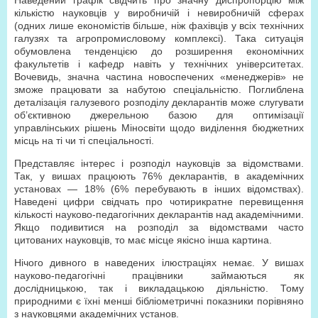
Наведений графік свідчить про значну диспропорцію між
кількістю науковців у виробничій і невиробничій сферах
(одних лише економістів більше, ніж фахівців у всіх технічних
галузях та агропромисловому комплексі). Така ситуація
обумовлена тенденцією до розширення економічних
факультетів і кафедр навіть у технічних університетах.
Вочевидь, значна частина новоспечених «менеджерів» не
зможе працювати за набутою спеціальністю. Поглиблена
деталізація галузевого розподілу декларантів може слугувати
об’єктивною джерельною базою для оптимізації
управлінських рішень Міносвіти щодо виділення бюджетних
місць на ті чи ті спеціальності.
Представляє інтерес і розподіл науковців за відомствами.
Так, у вишах працюють 76% декларантів, в академічних
установах — 18% (6% перебувають в інших відомствах).
Наведені цифри свідчать про чотирикратне перевищення
кількості науково-педагогічних декларантів над академічними.
Якщо подивитися на розподіл за відомствами часто
цитованих науковців, то має місце якісно інша картина.
Нічого дивного в наведених ілюстраціях немає. У вишах
науково-педагогічні працівники займаються як
дослідницькою, так і викладацькою діяльністю. Тому
природними є їхні менші бібліометричні показники порівняно
з науковцями академічних установ.