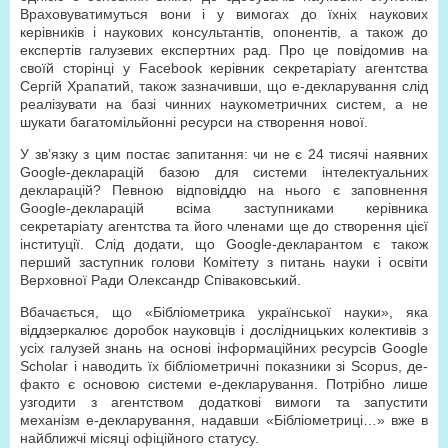
Враховуватимуться вони і у вимогах до їхніх наукових
керівників і наукових консультантів, опонентів, а також до
експертів галузевих експертних рад. Про це повідомив на
своїй сторінці у Facebook керівник секретаріату агентства
Сергій Храпатий, також зазначивши, що е-декларування слід
реалізувати на базі чинних наукометричних систем, а не
шукати багатомільйонні ресурси на створення нової.
У зв’язку з цим постає запитання: чи не є 24 тисячі наявних
Google-декларацій базою для системи інтелектуальних
декларацій? Певною відповіддю на нього є заповнення
Google-декларацій всіма заступниками керівника
секретаріату агентства та його членами ще до створення цієї
інституції. Слід додати, що Google-декларантом є також
перший заступник голови Комітету з питань науки і освіти
Верховної Ради Олександр Співаковський.
Вбачається, що «Бібліометрика української науки», яка
віддзеркалює доробок науковців і дослідницьких колективів з
усіх галузей знань на основі інформаційних ресурсів Google
Scholar і наводить їх бібліометричні показники зі Scopus, де-
факто є основою системи е-декларування. Потрібно лише
узгодити з агентством додаткові вимоги та запустити
механізм е-декларування, надавши «Бібліометриці…» вже в
найближчі місяці офіційного статусу.