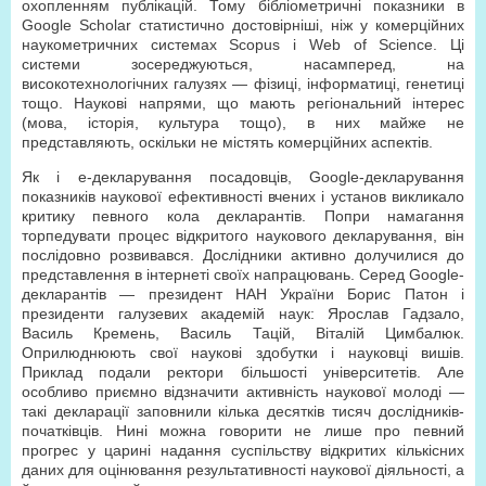
охопленням публікацій. Тому бібліометричні показники в
Google Scholar статистично достовірніші, ніж у комерційних
наукометричних системах Scopus і Web of Science. Ці
системи зосереджуються, насамперед, на
високотехнологічних галузях — фізиці, інформатиці, генетиці
тощо. Наукові напрями, що мають регіональний інтерес
(мова, історія, культура тощо), в них майже не
представляють, оскільки не містять комерційних аспектів.
Як і е-декларування посадовців, Google-декларування
показників наукової ефективності вчених і установ викликало
критику певного кола декларантів. Попри намагання
торпедувати процес відкритого наукового декларування, він
послідовно розвивався. Дослідники активно долучилися до
представлення в інтернеті своїх напрацювань. Серед Google-
декларантів — президент НАН України Борис Патон і
президенти галузевих академій наук: Ярослав Гадзало,
Василь Кремень, Василь Тацій, Віталій Цимбалюк.
Оприлюднюють свої наукові здобутки і науковці вишів.
Приклад подали ректори більшості університетів. Але
особливо приємно відзначити активність наукової молоді —
такі декларації заповнили кілька десятків тисяч дослідників-
початківців. Нині можна говорити не лише про певний
прогрес у царині надання суспільству відкритих кількісних
даних для оцінювання результативності наукової діяльності, а