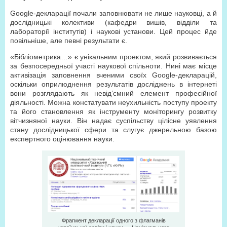
Google-декларації почали заповнювати не лише науковці, а й
дослідницькі колективи (кафедри вишів, відділи та
лабораторії інститутів) і наукові установи. Цей процес йде
повільніше, але певні результати є.
«Бібліометрика…» є унікальним проектом, який розвивається
за безпосередньої участі наукової спільноти. Нині має місце
активізація заповнення вченими своїх Google-декларацій,
оскільки оприлюднення результатів досліджень в інтернеті
вони розглядають як невід’ємний елемент професійної
діяльності. Можна констатувати неухильність поступу проекту
та його становлення як інструменту моніторингу розвитку
вітчизняної науки. Він надає суспільству цілісне уявлення
стану дослідницької сфери та слугує джерельною базою
експертного оцінювання науки.
Фрагмент декларації одного з флагманів