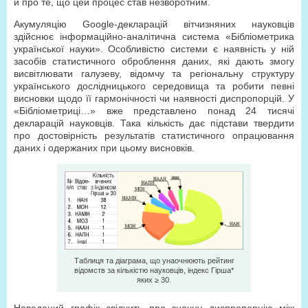
й про те, що цей процес став незворотним.
Акумуляцію Google-декларацій вітчизняних науковців
здійснює інформаційно-аналітична система «Бібліометрика
української науки». Особливістю системи є наявність у ній
засобів статистичного оброблення даних, які дають змогу
висвітлювати галузеву, відомчу та регіональну структуру
українського дослідницького середовища та робити певні
висновки щодо її гармонічності чи наявності диспропорцій. У
«Бібліометриці…» вже представлено понад 24 тисячі
декларацій науковців. Така кількість дає підстави твердити
про достовірність результатів статистичного опрацювання
даних і одержаних при цьому висновків.
Таблиця та діаграма, що унаочнюють рейтинг
відомств за кількістю науковців, індекс Гірша*
яких ≥ 30.