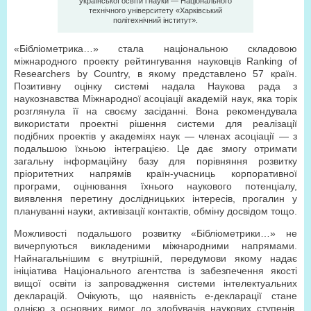
української освіти і науки — Національного
технічного університету «Харківський
політехнічний інститут».
«Бібліометрика…» стала національною складовою
міжнародного проекту рейтингування науковців Ranking of
Researchers by Country, в якому представлено 57 країн.
Позитивну оцінку системі надала Наукова рада з
наукознавства Міжнародної асоціації академій наук, яка торік
розглянула її на своєму засіданні. Вона рекомендувала
використати проектні рішення системи для реалізації
подібних проектів у академіях наук — членах асоціації — з
подальшою їхньою інтеграцією. Це дає змогу отримати
загальну інформаційну базу для порівняння розвитку
пріоритетних напрямів країн-учасниць корпоративної
програми, оцінювання їхнього наукового потенціалу,
виявлення перетину дослідницьких інтересів, прогалин у
плануванні науки, активізації контактів, обміну досвідом тощо.
Можливості подальшого розвитку «Бібліометрики…» не
вичерпуються викладеними міжнародними напрямами.
Найнагальнішим є внутрішній, передумови якому надає
ініціатива Національного агентства із забезпечення якості
вищої освіти із запровадження системи інтелектуальних
декларацій. Очікують, що наявність е-декларації стане
однією з основних вимог до здобувачів наукових ступенів.