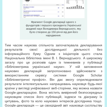
Фрагмент Google-декларації одного з
фундаторів і першого президента Української
академії наук Володимира Вернадського, яку
було створено до 150‑річчя від дня його
народження.
Тим часом наукова спільнота започаткувала декларування
результатів своєї дослідницької діяльності без
інформаційного буму. Одним з ініціаторів цього стала
Національна бібліотека імені В. І. Вернадського. А широкому
загалу про це розповів один із тижневиків у публікації
«Бібліометрика української науки». У ній заповнення
наукових декларацій запропоновано здійснювати з
використанням сервісу системи Google Scholar
«Бібліометричні профілі». Він дає змогу оприлюднювати
результати інтелектуальних напрацювань науковця будь-якої
країни у вигляді уніфікованої веб-сторінки, яку можна назвати
Google-декларацією. Вона містить вивірений безпосередньо
науковцем список його публікацій, індекси та діаграму їх
цитувань, фото та коло наукових інтересів дослідника тощо.
Google-декларація — це своєрідний звіт науковця суспільству