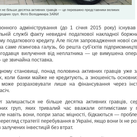
я не більше десятка активних гравців — це переважно представники великих
родних груп. Фото Володимира ЗAЇКИ
нного адміністрування (до 1 січня 2015 року) існував 
ьній службі факту невидачі податкової накладної боржн
у податкового кредиту. Але після запровадження нової си
а саме лізингова галузь, бо решта суб’єктів підприємниц
ингодавця вилучення від неплатника — це вимушена опера
— це звичайна поставка.
адному становищі, понад половина активних гравців уже 
, коли банки майже не кредитують, а зношеність основни
 може розраховувати лише на фінансування через інс
асіч.
г залишається не більше десятка активних гравців, се
них груп, яких тривалий час вважали оптимістами у 
 Але навіть вони, попри запас міцності, бідкаються — проб
ерегляд стратегії перебування в Україні, якщо вони їх не ро
залучених інвестицій без втрат.