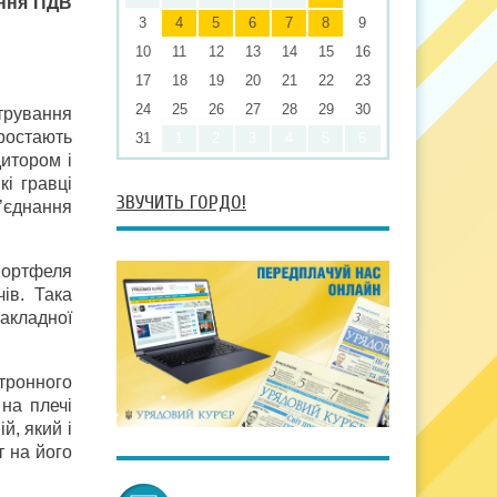
ання ПДВ
3
4
5
6
7
8
9
10
11
12
13
14
15
16
17
18
19
20
21
22
23
24
25
26
27
28
29
30
стрування
зростають
31
1
2
3
4
5
6
итором і
і гравці
ЗВУЧИТЬ ГОРДО!
б’єднання
 портфеля
ів. Така
акладної
ктронного
на плечі
й, який і
т на його