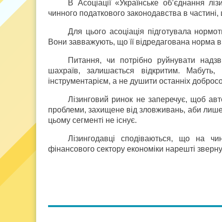
В Асоціації «Українське об’єднання лі
чинного податкового законодавства в частині
Для цього асоціація підготувала нормо
Вони завважують, що її відредагована норма ві
Питання, чи потрібно руйнувати надзв
шахраїв, залишається відкритим. Мабуть,
інструментарієм, а не душити останніх добросо
Лізинговий ринок не заперечує, щоб ав
проблеми, захищене від зловживань, аби лише 
цьому сегменті не існує.
Лізингодавці сподіваються, що на чи
фінансового сектору економіки нарешті зверну