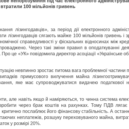
кове непорозуміння під час електронного адмініструв
 втратили 100 мільйонів гривень
днання лізингодавців», за період дії електронного адміні
ати лізингодавців сягають майже 100 мільйонів гривень і 
омічної справедливості у фіскальних відносинах між кред
роваджено. Через такі зміни правил в оподаткуванні деяк
у. Про це «УК» повідомила директор асоціації «Українське о
ситуацію невпинно зростає питома вага проблемної частини
ь випадків примусового вилучення майна лізингоотримувач
чання, яке має супроводжуватися видачею податкової н
ити, але навіть якщо й наміряються, то чинна система еле
зробити через брак коштів на рахунках. Тому ПДВ лягає 
 критично послаблює його фінансову стабільність. А останні
остаючих неплатежів, розшуку переховуваного майна, витра
ток у розмірі 20%.