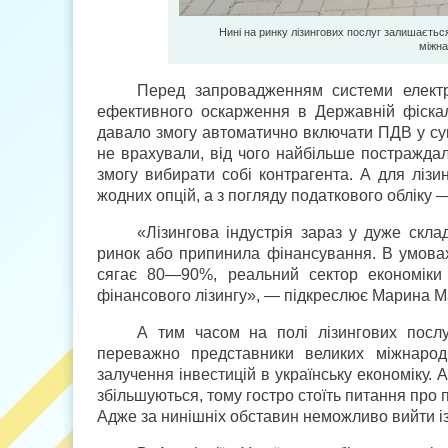
Нині на ринку лізингових послуг залишаєтьс
міжна
Перед запровадженням системи електро
ефективного оскарження в Державній фіскал
давало змогу автоматично включати ПДВ у сум
не врахували, від чого найбільше постраждал
змогу вибирати собі контрагента. А для ліз
жодних опцій, а з погляду податкового обліку 
«Лізингова індустрія зараз у дуже скл
ринок або припинила фінансування. В умовах
сягає 80—90%, реальний сектор економіки
фінансового лізингу», — підкреслює Марина М
А тим часом на полі лізингових послу
переважно представники великих міжнарод
залучення інвестицій в українську економіку.
збільшуються, тому гостро стоїть питання про п
Адже за нинішніх обставин неможливо вийти із 