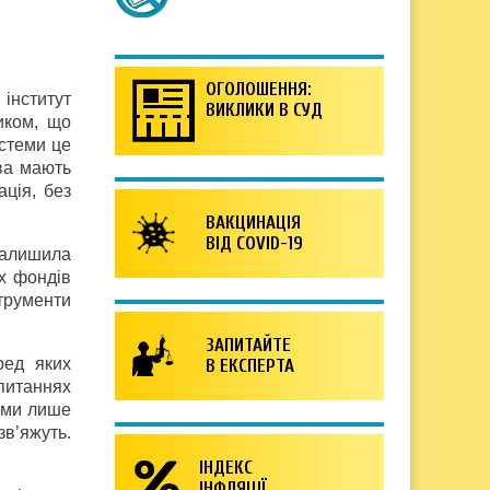
ОГОЛОШЕННЯ:
інститут
ВИКЛИКИ В СУД
иком, що
стеми це
тва мають
ція, без
ВАКЦИНАЦІЯ
ВІД COVID-19
залишила
х фондів
трументи
ЗАПИТАЙТЕ
ред яких
В ЕКСПЕРТА
питаннях
леми лише
зв’яжуть.
ІНДЕКС
ІНФЛЯЦІЇ