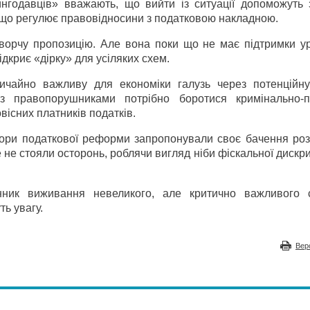
зингодавців» вважають, що вийти із ситуації допоможуть 
, що регулює правовідносини з податковою накладною.
творчу пропозицію. Але вона поки що не має підтримки ур
дкриє «дірку» для усіляких схем.
ичайно важливу для економіки галузь через потенційну
 з правопорушниками потрібно боротися кримінально-
вісних платників податків.
тори податкової реформи запропонували своє бачення роз
не стояли осторонь, роблячи вигляд ніби фіскальної дискри
нник виживання невеликого, але критично важливого 
ть увагу.
Вер