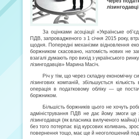
Через подат
лізингодавці
За оцінками асоціації «Українське об’є
ПДВ, запровадженого з 1 січня 2015 року, втр
щодня. Попередні механізми відновлення екон
боржником скасовано, натомість нових не зап
взагалі думають про вихід з українського ринк
лізингодавців» Марина Масіч.
Річ у тім, що через складну економічну 
лізингових компаній, збільшується кількіст
операція в податковому обліку — це поста
боржником.
Більшість боржників цього не хочуть роб
адміністрування ПДВ не дає йому змоги це 
лізингодавця (як власника вилученого майна) і
без того потерпає від курсових коливань, зр
повернення тощо, має ще й неоголошений пода