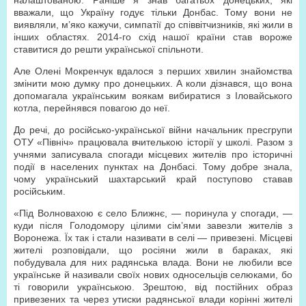
налаштованою. Раніше я знав багатьох донецьких, які
вважали, що Україну годує тільки Донбас. Тому вони не
виявляли, м’яко кажучи, симпатії до співвітчизників, які жили в
інших областях. 2014-го схід нашої країни став вороже
ставитися до решти української спільноти.
Але Олені Мокренчук вдалося з перших хвилин знайомства
змінити мою думку про донецьких. А коли дізнався, що вона
допомагала українським воякам вибиратися з Іловайського
котла, перейнявся повагою до неї.
До речі, до російсько-української війни начальник пресгрупи
ОТУ «Північ» працювала вчителькою історії у школі. Разом з
учнями записувала спогади місцевих жителів про історичні
події в населених пунктах на Донбасі. Тому добре знала,
чому український шахтарський край поступово ставав
російським.
«Під Волновахою є село Ближнє, — поринула у спогади, —
куди після Голодомору цілими сім’ями завезли жителів з
Воронежа. Їх так і стали називати в селі — привезені. Місцеві
жителі розповідали, що росіяни жили в бараках, які
побудувала для них радянська влада. Вони не любили все
українське й називали своїх нових односельців селюками, бо
ті говорили українською. Зрештою, від постійних образ
привезених та через утиски радянської влади корінні жителі