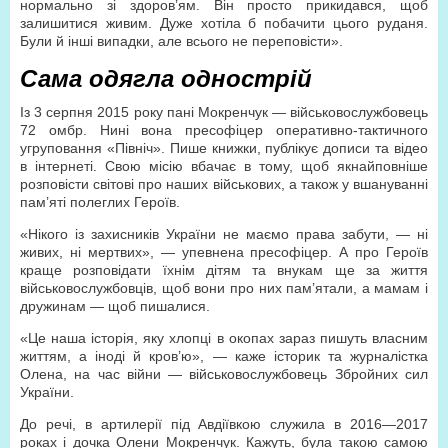
нормально зі здоров’ям. Він просто прикидався, щоб
залишитися живим. Дуже хотіла б побачити цього руданя.
Були й інші випадки, але всього не переповісти».
Сама одягла однострій
Із 3 серпня 2015 року пані Мокренчук — військовослужбовець
72 омбр. Нині вона пресофіцер оперативно-тактичного
угруповання «Північ». Пише книжки, публікує дописи та відео
в інтернеті. Свою місію вбачає в тому, щоб якнайповніше
розповісти світові про наших військових, а також у вшануванні
пам’яті полеглих Героїв.
«Нікого із захисників України не маємо права забути, — ні
живих, ні мертвих», — упевнена пресофіцер. А про Героїв
краще розповідати їхнім дітям та внукам ще за життя
військовослужбовців, щоб вони про них пам’ятали, а мамам і
дружинам — щоб пишалися.
«Це наша історія, яку хлопці в окопах зараз пишуть власним
життям, а іноді й кров’ю», — каже історик та журналістка
Олена, на час війни — військовослужбовець Збройних сил
України.
До речі, в артилерії під Авдіївкою служила в 2016—2017
роках і дочка Олени Мокренчук. Кажуть, була такою самою