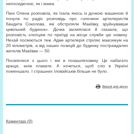
непосидючою, як і мама.
Пані Олена розповіла, як їхала якось із дочкою машиною й
почула по радіо розповідь про «злочини артилеристів
бандита Соколова, які обстріляли Макіївку, зруйнувавши
цивільний будинок». Дочка засміялася й сказала, що
розповість хлопцям по приїзді на місце служби цю новину.
Нехай посміються теж. Адже артилерія стріляє максимум на
20 кілометрів, а від наших позицій до будинку постраждалих
жителів Макіївки — 50.
Посміялися з цього і ми в позашляховику. Це набагато
краще, аніж плакати. А хочеться, щоб сліз в Україні
поменшало. І страшних Іловайськів більше не було.
Версія для друку
Коментарі (0)