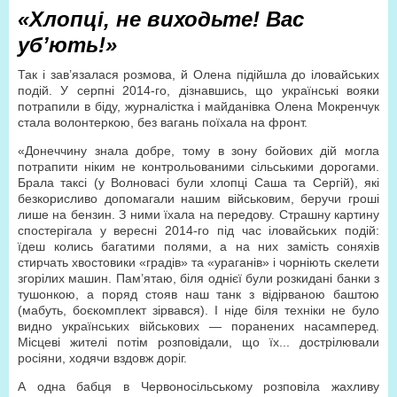
«Хлопці, не виходьте! Вас
уб’ють!»
Так і зав’язалася розмова, й Олена підійшла до іловайських
подій. У серпні 2014-го, дізнавшись, що українські вояки
потрапили в біду, журналістка і майданівка Олена Мокренчук
стала волонтеркою, без вагань поїхала на фронт.
«Донеччину знала добре, тому в зону бойових дій могла
потрапити ніким не контрольованими сільськими дорогами.
Брала таксі (у Волновасі були хлопці Саша та Сергій), які
безкорисливо допомагали нашим військовим, беручи гроші
лише на бензин. З ними їхала на передову. Страшну картину
спостерігала у вересні 2014-го під час іловайських подій:
їдеш колись багатими полями, а на них замість соняхів
стирчать хвостовики «градів» та «ураганів» і чорніють скелети
згорілих машин. Пам’ятаю, біля однієї були розкидані банки з
тушонкою, а поряд стояв наш танк з відірваною баштою
(мабуть, боєкомплект зірвався). І ніде біля техніки не було
видно українських військових — поранених насамперед.
Місцеві жителі потім розповідали, що їх... дострілювали
росіяни, ходячи вздовж доріг.
А одна бабця в Червоносільському розповіла жахливу