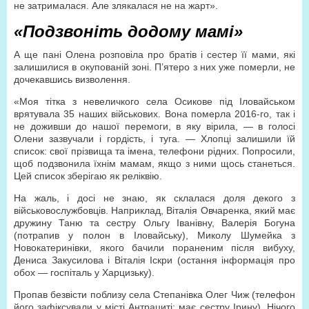
не затрималася. Але злякалася не на жарт».
«Подзвоніть додому мамі»
А ще пані Олена розповіла про братів і сестер її мами, які
залишилися в окупованій зоні. П’ятеро з них уже померли, не
дочекавшись визволення.
«Моя тітка з невеличкого села Осикове під Іловайськом
врятувала 35 наших військових. Вона померла 2016-го, так і
не доживши до нашої перемоги, в яку вірила, — в голосі
Олени зазвучали і гордість, і туга. — Хлопці залишили їй
список: свої прізвища та імена, телефони рідних. Попросили,
щоб подзвонила їхнім мамам, якщо з ними щось станеться.
Цей список зберігаю як реліквію.
На жаль, і досі не знаю, як склалася доля декого з
військовослужбовців. Наприклад, Віталія Овчаренка, який має
дружину Таню та сестру Ольгу Іванівну, Валерія Богуна
(потрапив у полон в Іловайську), Миколу Шумейка з
Новокатеринівки, якого бачили пораненим після вибуху,
Дениса Закусилова і Віталія Іскри (остання інформація про
обох — госпіталь у Харцизьку).
Пропав безвісти поблизу села Степанівка Олег Чиж (телефон
його зафіксували у місті Антрациті; має сестру Ірину). Нічого