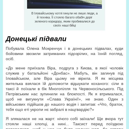
В Іловайському котлі гинули не лише люди, а
й техніка. Її стояло багато обабіч доріг
зеленого коридору, яким пробивалися до
своїх наші бійці
Донецькі підвали
Побувала Олена Мокренчук і в донецьких підвалах, куди
бойовики звозили затриманих підозрілих, на їхній погляд,
осіб.
«До мене приїхала Віра, подруга з Києва, в якої чоловік
служив у батальйоні «Донбас». Мабуть, він загинув під
Іловайськом, але Віра цьому не вірила. Я як місцева
жителька взялася їй допомогти відшукати коханого: сіли в
таксі й поїхали в бік Многопілля та Червоносільського. Під
Петрівським нас зупинили на блокпості. Як я втрималася,
щоб не вигукнути «Слава Україні!», не знаю. Один з
військових підійшов до нашого водія і запитав: «Что, браток,
тєбя єщо еті укропи нє забралі в нацгвардію?»
Я злякалася не на жарт: нічого собі заїхали! Ще вчора тут
стояли наші хлопці, а нині... Таксист перед поїздкою