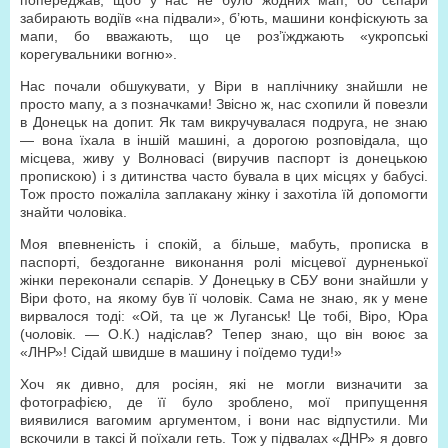
попереджав, щоб у нас не було жодних мап, бо сєпари
забирають водіїв «на підвали», б’ють, машини конфіскують за
мапи, бо вважають, що це роз’їжджають «укропські
корегувальники вогню».
Нас почали обшукувати, у Віри в наплічнику знайшли не
просто мапу, а з позначками! Звісно ж, нас схопили й повезли
в Донецьк на допит. Як там викручувалася подруга, не знаю
— вона їхала в іншій машині, а дорогою розповідала, що
місцева, живу у Волновасі (виручив паспорт із донецькою
пропискою) і з дитинства часто бувала в цих місцях у бабусі.
Тож просто пожаліла заплакану жінку і захотіла їй допомогти
знайти чоловіка.
Моя впевненість і спокій, а більше, мабуть, прописка в
паспорті, бездоганне виконання ролі місцевої дурненької
жінки переконали сєпарів. У Донецьку в СБУ вони знайшли у
Віри фото, на якому був її чоловік. Сама не знаю, як у мене
вирвалося тоді: «Ой, та це ж Луганськ! Це тобі, Віро, Юра
(чоловік. — О.К.) надіслав? Тепер знаю, що він воює за
«ЛНР»! Сідай швидше в машину і поїдемо туди!»
Хоч як дивно, для росіян, які не могли визначити за
фотографією, де її було зроблено, мої припущення
виявилися вагомим аргументом, і вони нас відпустили. Ми
вскочили в таксі й поїхали геть. Тож у підвалах «ДНР» я довго