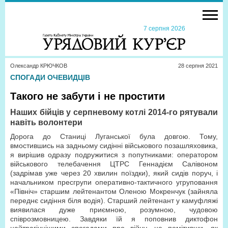
7 серпня 2026
Олександр КРЮЧКОВ
28 серпня 2021
СПОГАДИ ОЧЕВИДЦІВ
Такого не забути і не простити
Наших бійців у серпневому котлі 2014-го рятували
навіть волонтери
Дорога до Станиці Луганської була довгою. Тому,
вмостившись на задньому сидінні військового позашляховика,
я вирішив одразу подружитися з попутниками: оператором
військового телебачення ЦТРС Геннадієм Салівоном
(задрімав уже через 20 хвилин поїздки), який сидів поруч, і
начальником пресгрупи оперативно-тактичного угруповання
«Північ» старшим лейтенантом Оленою Мокренчук (зайняла
переднє сидіння біля водія). Старший лейтенант у камуфляжі
виявилася дуже приємною, розумною, чудовою
співрозмовницею. Завдяки їй я поповнив диктофон