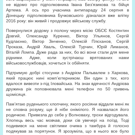
не відомо про підполковника Івана Без’язикова та бійця
Артема. А ось про учасника антипараду 24 серпня в
Донецьку підполковника Бучковського дізналася вже влітку
2016 року: він живий і продовжує військову службу.
Повернулися додому з полону через місію ОБСЄ Костянтин
Довгий, Олександр Куренко, Віктор Ульянов, Сергій
Кудлаєнко, Віктор Зінченко, Олексій Плєханов, Сергій
Проказа, Андрій Хваль, Олексій Турчин, Юрій Лиманов,
Віталій Ломпа. Дуже рада за них, бо всі вони стали для мене
рідними. Адже, коли зустрічаєш врятованих нами
військовослужбовців, хочеться їх обійняти.
Підтримую добрі стосунки з Андрієм Пальвалем з Харкова,
який працює нині комп’ютерником. Він один з тих, кого
вдалося вивезти з-під Іловайська. На знак вдячності Андрієва
дружина рік поповнювала мені телефон по 50 гривень
щомісяця.
Пам’ятаю руденького хлопчину, якого росіяни віддали мені як
не сповна розуму, ще й ніби онімілого. Я назвалася його
родичкою. Привезла до себе у Волноваху, трохи відгодувала.
Хлопець весь час мовчав, доки сів увечері на поїзд. Тоді
подивився на мене світлими очима з тамбура й голосно
подякував за порятунок. Я зрозуміла, що в нього все було