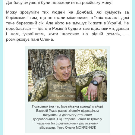
Донбасу змушені були переходити на російську мову.
Можу зрозуміти тих людей на Донбасі, які сумують за
берізками і тим, що не стали місцевими: в їхніх жилах і досі
тече березовий сік. Але ніхто не змушує їх жити в Україні. Не
подобається — їдьте в Росію й будьте там щасливими, давши
і нам, українцям, жити щасливо на рідній землі», —
розмірковує пані Олена.
Полковник (на час Іловайської трагедії майор)
Валерій Гудзь разом зі своїм підрозділом
вирушив на допомогу оточеним
добровольцям. Під Старобешевим вступив у
нерівний бій з регулярними російськими
військами. Фото Олени МОКРЕНЧУК