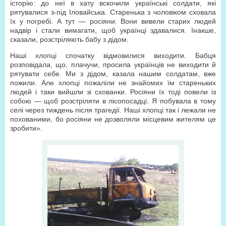
історію: до неї в хату вскочили українські солдати, які
рятувалися з-під Іловайська. Старенька з чоловіком сховала
їх у погребі. А тут — росіяни. Вони вивели старих людей
надвір і стали вимагати, щоб українці здавалися. Інакше,
сказали, розстріляють бабу з дідом.
Наші хлопці спочатку відмовилися виходити. Бабця
розповідала, що, плачучи, просила українців не виходити й
рятувати себе. Ми з дідом, казала нашим солдатам, вже
пожили. Але хлопці пожаліли не знайомих їм стареньких
людей і таки вийшли зі схованки. Росіяни їх тоді повели із
собою — щоб розстріляти в лісопосадці. Я побувала в тому
селі через тиждень після трагедії. Наші хлопці так і лежали не
похованими, бо росіяни не дозволяли місцевим жителям це
зробити».