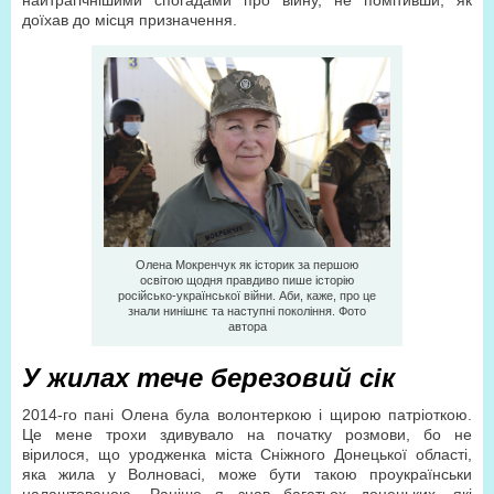
найтрагічнішими спогадами про війну, не помітивши, як
доїхав до місця призначення.
Олена Мокренчук як історик за першою
освітою щодня правдиво пише історію
російсько-української війни. Аби, каже, про це
знали нинішнє та наступні покоління. Фото
автора
У жилах тече березовий сік
2014-го пані Олена була волонтеркою і щирою патріоткою.
Це мене трохи здивувало на початку розмови, бо не
вірилося, що уродженка міста Сніжного Донецької області,
яка жила у Волновасі, може бути такою проукраїнськи