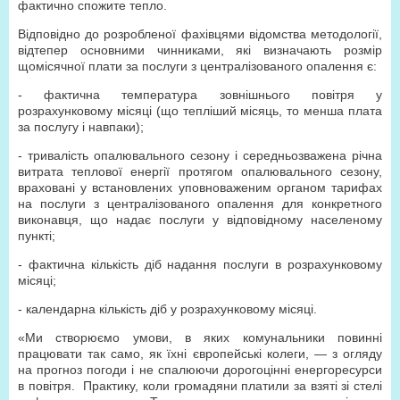
фактично спожите тепло.
Відповідно до розробленої фахівцями відомства методології,
відтепер основними чинниками, які визначають розмір
щомісячної плати за послуги з централізованого опалення є:
- фактична температура зовнішнього повітря у
розрахунковому місяці (що тепліший місяць, то менша плата
за послугу і навпаки);
- тривалість опалювального сезону і середньозважена річна
витрата теплової енергії протягом опалювального сезону,
враховані у встановлених уповноваженим органом тарифах
на послуги з централізованого опалення для конкретного
виконавця, що надає послуги у відповідному населеному
пункті;
- фактична кількість діб надання послуги в розрахунковому
місяці;
- календарна кількість діб у розрахунковому місяці.
«Ми створюємо умови, в яких комунальники повинні
працювати так само, як їхні європейські колеги, — з огляду
на прогноз погоди і не спалюючи дорогоцінні енергоресурси
в повітря. Практику, коли громадяни платили за взяті зі стелі