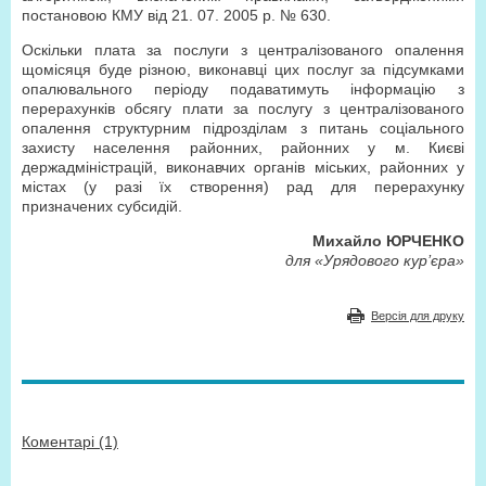
постановою КМУ від 21. 07. 2005 р. № 630.
Оскільки плата за послуги з централізованого опалення
щомісяця буде різною, виконавці цих послуг за підсумками
опалювального періоду подаватимуть інформацію з
перерахунків обсягу плати за послугу з централізованого
опалення структурним підрозділам з питань соціального
захисту населення районних, районних у м. Києві
держадміністрацій, виконавчих органів міських, районних у
містах (у разі їх створення) рад для перерахунку
призначених субсидій.
Михайло ЮРЧЕНКО
для «Урядового кур’єра»
Версія для друку
Коментарі (1)