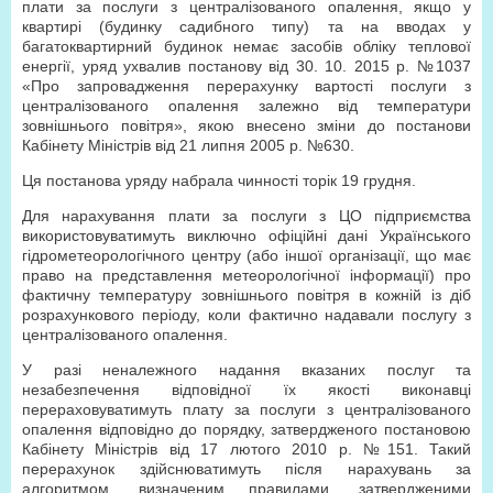
плати за послуги з централізованого опалення, якщо у
квартирі (будинку садибного типу) та на вводах у
багатоквартирний будинок немає засобів обліку теплової
енергії, уряд ухвалив постанову від 30. 10. 2015 р. №1037
«Про запровадження перерахунку вартості послуги з
централізованого опалення залежно від температури
зовнішнього повітря», якою внесено зміни до постанови
Кабінету Міністрів від 21 липня 2005 р. №630.
Ця постанова уряду набрала чинності торік 19 грудня.
Для нарахування плати за послуги з ЦО підприємства
використовуватимуть виключно офіційні дані Українського
гідрометеорологічного центру (або іншої організації, що має
право на представлення метеорологічної інформації) про
фактичну температуру зовнішнього повітря в кожній із діб
розрахункового періоду, коли фактично надавали послугу з
централізованого опалення.
У разі неналежного надання вказаних послуг та
незабезпечення відповідної їх якості виконавці
перераховуватимуть плату за послуги з централізованого
опалення відповідно до порядку, затвердженого постановою
Кабінету Міністрів від 17 лютого 2010 р. №151. Такий
перерахунок здійснюватимуть після нарахувань за
алгоритмом, визначеним правилами, затвердженими