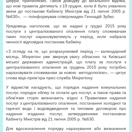
цифри, припиняємо. Також доводжу до загального відома,
що нові правила діятимуть з 19 грудня, коли й було ухвалено
зміни до постанови Кабінету Міністрів від 21 липня 2005 р.
№630», — поінформував співгромадян Геннадій Зубко.
Урядовець наголосив, що за надані у грудні 2015 року
послуги з централізованого опалення плату споживачам
таких послуг нараховуватимуть у період, коли набрала
чинності відповідна постанова Кабміну.
«З огляду на те, що розрахунковий період — календарний
місяць, Мінрегіон уже звернув увагу обласних та Київської
міської державних адміністрацій, що плату за послуги з
централізованого опалення за грудень 2015 року потрібно
нараховувати споживачам за новою методологією», — цитує
слова віце-прем’єра прес-служба Мінрегіону.
У відомстві нагадують, що порядок надання комунальних
послуг, порядок обліку та оплати цих послуг, а також права та
обов’язки сторін визначають згідно з Правилами надання
послуг з централізованого опалення, постачання холодної та
гарячої води і водовідведення та типовим договором про
надання згаданих послуг, затвердженими постановою
Кабінету Міністрів від 21 липня 2005 р. №630.
Для вдосконалення порядку нарахування або визначення