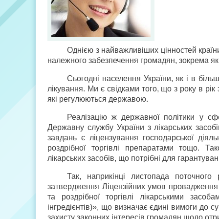
Однією з найважливіших цінностей країни
належного забезпечення громадян, зокрема як
Сьогодні населення України, як і в більшо
лікування. Ми є свідками того, що з року в рік
які регулюються державою.
Реалізацію ж державної політики у сф
Державну службу України з лікарських засобі
завдань є ліцензування господарської діяльн
роздрібної торгівлі препаратами тощо. Та
лікарських засобів, що потрібні для гарантува
Так, наприкінці листопада поточного
затвердження Ліцензійних умов провадження г
та роздрібної торгівлі лікарськими засоба
інгредієнтів)», що визначає єдині вимоги до с
захисту законних інтересів громадян щодо отр