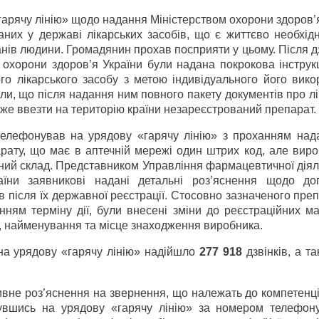
«гарячу лінію» щодо надання Міністерством охорони здоров’
аних у державі лікарських засобів, що є життєво необхід
анів людини. Громадянин прохав посприяти у цьому. Після д
 охорони здоров’я України були надана покрокова інструк
го лікарського засобу з метою індивідуального його вико
или, що після надання ним повного пакету документів про л
може ввезти на територію країни незареєстрований препарат.
ателефонував на урядову «гарячу лінію» з проханням над
ату, що має в аптечній мережі один штрих код, але виро
ізний склад. Представником Управління фармацевтичної діял
аїни заявникові надані детальні роз’яснення щодо до
ів після їх державної реєстрації. Стосовно зазначеного преп
енням терміну дії, були внесені зміни до реєстраційних ма
у, найменування та місце знаходження виробника.
а урядову «гарячу лінію» надійшло
277 918
дзвінків, а т
вне роз’яснення на звернення, що належать до компетенці
нувшись на урядову «гарячу лінію» за номером телефон