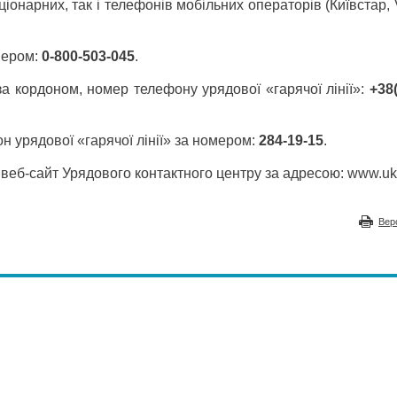
іонарних, так і телефонів мобільних операторів (Київстар,
омером:
0-800-503-045
.
за кордоном, номер телефону урядової «гарячої лінії»:
+38
 урядової «гарячої лінії» за номером:
284-19-15
.
еб-сайт Урядового контактного центру за адресою: www.uk
Вер