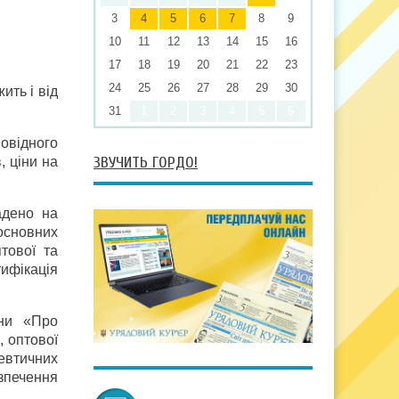
3
4
5
6
7
8
9
10
11
12
13
14
15
16
17
18
19
20
21
22
23
24
25
26
27
28
29
30
ить і від
31
1
2
3
4
5
6
повідного
ЗВУЧИТЬ ГОРДО!
, ціни на
адено на
основних
птової та
ифікація
їни «Про
, оптової
евтичних
езпечення