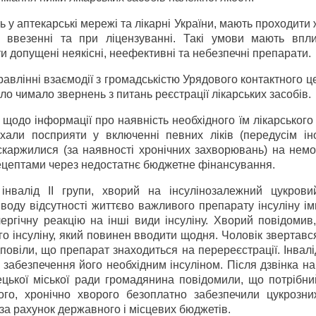
ь у аптекарські мережі та лікарні України, мають проходити
и ввезенні та при ліцензуванні. Такі умови мають впл
и допущені неякісні, неефективні та небезпечні препарати.
влінні взаємодії з громадськістю Урядового контактного це
ло чимало звернень з питань реєстрації лікарських засобів.
щодо інформації про наявність необхідного їм лікарського
охали посприяти у включенні певних ліків (передусім ін
скаржилися (за наявності хронічних захворювань) на немо
рецептами через недостатнє бюджетне фінансування.
 інвалід ІІ групи, хворий на інсулінозалежний цукровий
воду відсутності життєво важливого препарату інсуліну і
ергічну реакцію на інші види інсуліну. Хворий повідомив
го інсуліну, який повинен вводити щодня. Чоловік звертавс
дповіли, що препарат знаходиться на перереєстрації. Інвал
забезпечення його необхідним інсуліном. Після дзвінка н
цької міської ради громадянина повідомили, що потрібний
ого, хронічно хворого безоплатно забезпечили цукрозн
а рахунок державного і місцевих бюджетів.