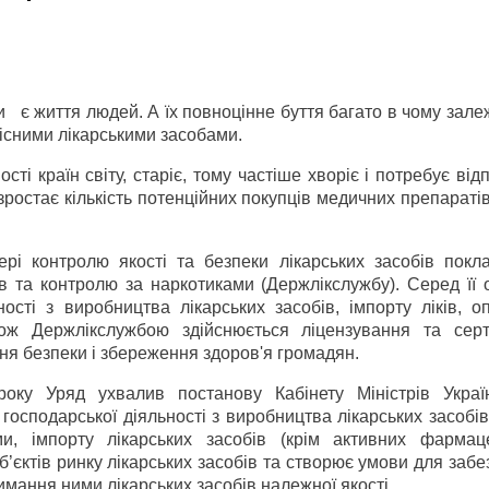
 є життя людей. А їх повноцінне буття багато в чому залеж
існими лікарськими засобами.
сті країн світу, старіє, тому частіше хворіє і потребує від
 зростає кількість потенційних покупців медичних препаратів
ері контролю якості та безпеки лікарських засобів покл
в та контролю за наркотиками (Держлікслужбу). Серед її 
ості з виробництва лікарських засобів, імпорту ліків, о
кож Держлікслужбою здійснюється ліцензування та серт
ння безпеки і збереження здоров'я громадян.
 року Уряд ухвалив постанову Кабінету Міністрів Укра
осподарської діяльності з виробництва лікарських засобів
ми, імпорту лікарських засобів (крім активних фармац
уб’єктів ринку лікарських засобів та створює умови для заб
имання ними лікарських засобів належної якості.