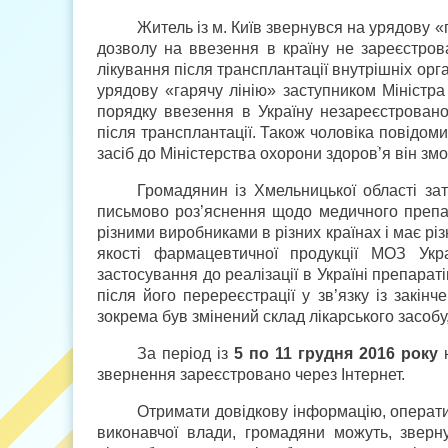
Житель із м. Київ звернувся на урядову 
дозволу на ввезення в країну не зареєстров
лікування після трансплантації внутрішніх орг
урядову «гарячу лінію» заступником Міністра
порядку ввезення в Україну незареєстровано
після трансплантації. Також чоловіка повідом
засіб до Міністерства охорони здоровֹ’я він з
Громадянин із Хмельницької області з
письмово роз’яснення щодо медичного препар
різними виробниками в різних країнах і має р
якості фармацевтичної продукції МОЗ Укр
застосування до реалізації в Україні препарат
після його перереєстрації у зв’язку із закінч
зокрема був змінений склад лікарського засоб
За період із
5 по 11 грудня 2016 року
н
звернення зареєстровано через Інтернет.
Отримати довідкову інформацію, операти
виконавчої влади, громадяни можуть, звер