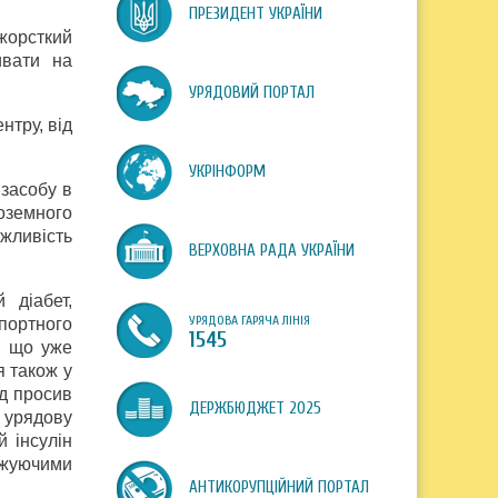
ПРЕЗИДЕНТ УКРАЇНИ
 жорсткий
ивати на
УРЯДОВИЙ ПОРТАЛ
нтру, від
УКРІНФОРМ
 засобу в
оземного
жливість
ВЕРХОВНА РАДА УКРАЇНИ
 діабет,
УРЯДОВА ГАРЯЧА ЛІНІЯ
мпортного
1545
, що уже
я також у
ід просив
ДЕРЖБЮДЖЕТ 2025
а урядову
 інсулін
ижуючими
АНТИКОРУПЦІЙНИЙ ПОРТАЛ