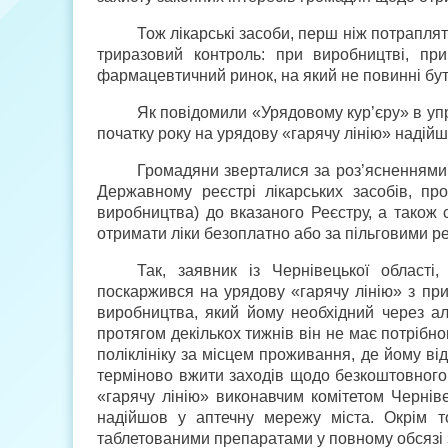
Тож лікарські засоби, перш ніж потраплят
триразовий контроль: при виробництві, пр
фармацевтичний ринок, на який не повинні бут
Як повідомили «Урядовому кур’єру» в упра
початку року на урядову «гарячу лінію» надійш
Громадяни зверталися за роз’ясненнями 
Державному реєстрі лікарських засобів, пр
виробництва) до вказаного Реєстру, а також 
отримати ліки безоплатно або за пільговими 
Так, заявник із Чернівецької області,
поскаржився на урядову «гарячу лінію» з при
виробництва, який йому необхідний через ал
протягом декількох тижнів він не має потрібно
поліклініку за місцем проживання, де йому ві
терміново вжити заходів щодо безкоштовного 
«гарячу лінію» виконавчим комітетом Черніве
надійшов у аптечну мережу міста. Окрім т
таблетованими препаратами у повному обсязі з