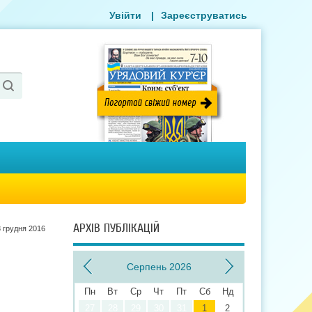
Увійти
|
Зареєструватись
АРХІВ ПУБЛІКАЦІЙ
 грудня 2016
Серпень 2026
Пн
Вт
Ср
Чт
Пт
Сб
Нд
27
28
29
30
31
1
2