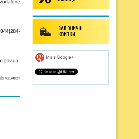
 Vodafone
ЗАЛІЗНИЧНІ
(044)284-
КВИТКИ
Ми в Google+
c.gov.ua
сія для друку