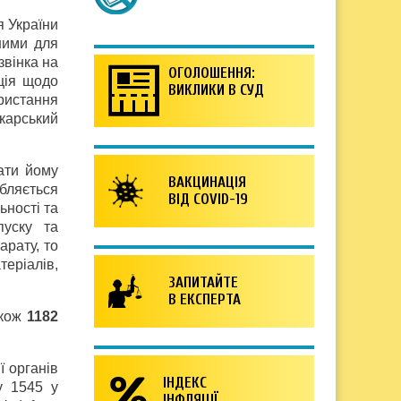
я України
ними для
звінка на
ОГОЛОШЕННЯ:
ція щодо
ВИКЛИКИ В СУД
ристання
ікарський
ати йому
ВАКЦИНАЦІЯ
бляється
ВІД COVID-19
ьності та
пуску та
арату, то
теріалів,
ЗАПИТАЙТЕ
В ЕКСПЕРТА
акож
1182
ї органів
ІНДЕКС
у 1545 у
ІНФЛЯЦІЇ