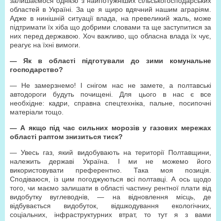
залишаємося однією з найпотужніших сільськогосподарських
областей в Україні. За це я щиро вдячний нашим аграріям.
Адже в нинішній ситуації влада, на превеликий жаль, може
підтримати їх хіба що добрими словами та ще заступитися за
них перед державою. Хоч важливо, що обласна влада їх чує,
реагує на їхні вимоги.
— Як в області підготували до зими комунальне
господарство?
— Не замерзнемо! І снігом нас не замете, а полтавські
автодороги будуть почищені. Для цього в нас є все
необхідне: кадри, справна спецтехніка, пальне, посипочні
матеріали тощо.
— А якщо під час сильних морозів у газових мережах
області раптом знизиться тиск?
— Увесь газ, який видобувають на території Полтавщини,
належить державі Україна. І ми не можемо його
використовувати преферентно. Така моя позиція.
Сподіваюся, із цим погоджуються всі полтавці. А ось щодо
того, чи маємо залишати в області частину рентної плати від
видобутку вуглеводнів, — на відновлення місць, де
відбувається видобуток, відшкодування екологічних,
соціальних, інфраструктурних втрат, то тут я з вами