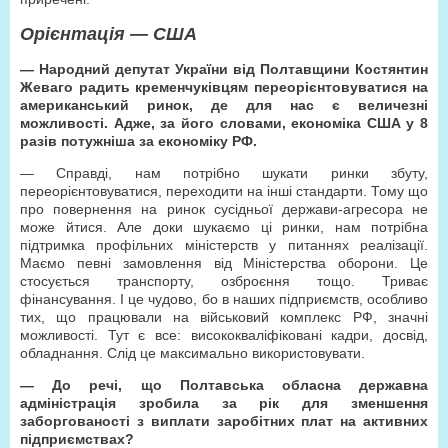
Орієнтація — США
— Народний депутат України від Полтавщини Костянтин
Жеваго радить кременчуківцям переорієнтовуватися на
американський ринок, де для нас є величезні
можливості. Адже, за його словами, економіка США у 8
разів потужніша за економіку РФ.
— Справді, нам потрібно шукати ринки збуту,
переорієнтовуватися, переходити на інші стандарти. Тому що
про повернення на ринок сусідньої держави-агресора не
може йтися. Але доки шукаємо ці ринки, нам потрібна
підтримка профільних міністерств у питаннях реалізації.
Маємо певні замовлення від Міністерства оборони. Це
стосується транспорту, озброєння тощо. Триває
фінансування. І це чудово, бо в наших підприємств, особливо
тих, що працювали на військовий комплекс РФ, значні
можливості. Тут є все: висококваліфіковані кадри, досвід,
обладнання. Слід це максимально використовувати.
— До речі, що Полтавська обласна державна
адміністрація зробила за рік для зменшення
заборгованості з виплати заробітних плат на активних
підприємствах?