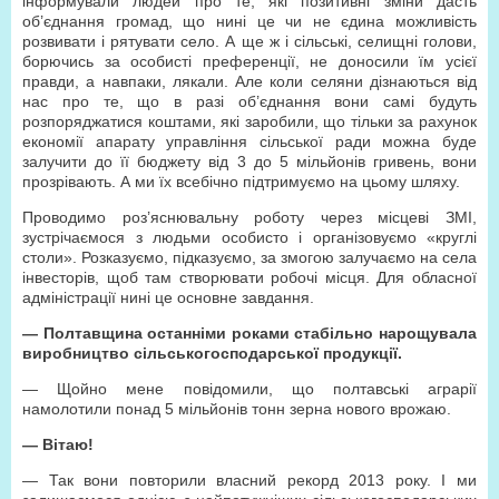
інформували людей про те, які позитивні зміни дасть
об’єднання громад, що нині це чи не єдина можливість
розвивати і рятувати село. А ще ж і сільські, селищні голови,
борючись за особисті преференції, не доносили їм усієї
правди, а навпаки, лякали. Але коли селяни дізнаються від
нас про те, що в разі об’єднання вони самі будуть
розпоряджатися коштами, які заробили, що тільки за рахунок
економії апарату управління сільської ради можна буде
залучити до її бюджету від 3 до 5 мільйонів гривень, вони
прозрівають. А ми їх всебічно підтримуємо на цьому шляху.
Проводимо роз’яснювальну роботу через місцеві ЗМІ,
зустрічаємося з людьми особисто і організовуємо «круглі
столи». Розказуємо, підказуємо, за змогою залучаємо на села
інвесторів, щоб там створювати робочі місця. Для обласної
адміністрації нині це основне завдання.
— Полтавщина останніми роками стабільно нарощувала
виробництво сільськогосподарської продукції.
— Щойно мене повідомили, що полтавські аграрії
намолотили понад 5 мільйонів тонн зерна нового врожаю.
— Вітаю!
— Так вони повторили власний рекорд 2013 року. І ми