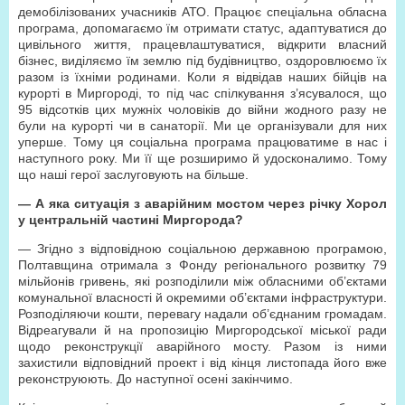
демобілізованих учасників АТО. Працює спеціальна обласна
програма, допомагаємо їм отримати статус, адаптуватися до
цивільного життя, працевлаштуватися, відкрити власний
бізнес, виділяємо їм землю під будівництво, оздоровлюємо їх
разом із їхніми родинами. Коли я відвідав наших бійців на
курорті в Миргороді, то під час спілкування з’ясувалося, що
95 відсотків цих мужніх чоловіків до війни жодного разу не
були на курорті чи в санаторії. Ми це організували для них
уперше. Тому ця соціальна програма працюватиме в нас і
наступного року. Ми її ще розширимо й удосконалимо. Тому
що наші герої заслуговують на більше.
— А яка ситуація з аварійним мостом через річку Хорол
у центральній частині Миргорода?
— Згідно з відповідною соціальною державною програмою,
Полтавщина отримала з Фонду регіонального розвитку 79
мільйонів гривень, які розподілили між обласними об’єктами
комунальної власності й окремими об’єктами інфраструктури.
Розподіляючи кошти, перевагу надали об’єднаним громадам.
Відреагували й на пропозицію Миргородської міської ради
щодо реконструкції аварійного мосту. Разом із ними
захистили відповідний проект і від кінця листопада його вже
реконструюють. До наступної осені закінчимо.