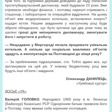
Крім того, за підтримки держави доводимо до ладу обласний
протитуберкульозний диспансер, який будували 23 роки. Вже
отримали необхідні фінанси, і полтавці нарешті отримають і
стаціонар, і лабораторне та операційне відділення. На цьому
об’єкті вже модернізовано котельню, встановлено енерго?
ощадні котли. Нашим завданням у наступному році буде
зібрати обладнання, що було куплене ще два роки тому за
шалені
гроші для неіснуючого диспансеру, змонтувати
його і запустити в роботу.
— Нещодавно у Миргороді почала працювати унікальна
котельня. А скільки ще соціально важливих об’єктів
здадуть в експлуатацію на Полтавщині до кінця року?
— За приблизними підрахунками, сто. Тобто здамо все, що
запланували на цей рік. У новому бюджетному році вже
будуть інші об’єкти і завдання.
Олександр ДАНИЛЕЦЬ,
«Урядовий кур’єр»
ДОСЬЄ
«
УК
»
Валерій ГОЛОВКО.
Народився 1965 року в м. Ленінськ
(Байконур) Казахської РСР. Однорічним батьки привезли його
в Полтаву, тому вважає себе корінним полтавцем.