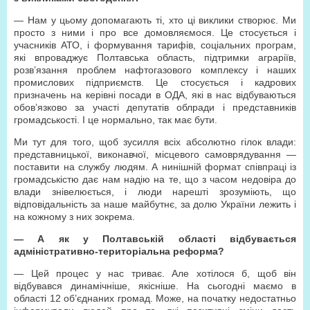
— Нам у цьому допомагають ті, хто ці виклики створює. Ми
просто з ними і про все домовляємося. Це стосується і
учасників АТО, і формування тарифів, соціальних програм,
які впроваджує Полтавська область, підтримки аграріїв,
розв’язання проблем нафтогазового комплексу і наших
промислових підприємств. Це стосується і кадрових
призначень на керівні посади в ОДА, які в нас відбуваються
обов’язково за участі депутатів облради і представників
громадськості. І це нормально, так має бути.
Ми тут для того, щоб зусилля всіх абсолютно гілок влади:
представницької, виконавчої, місцевого самоврядування —
поставити на службу людям. А нинішній формат співпраці із
громадськістю дає нам надію на те, що з часом недовіра до
влади знівелюється, і люди нарешті зрозуміють, що
відповідальність за наше майбутнє, за долю України лежить і
на кожному з них зокрема.
— А як у Полтавській області відбувається
адміністративно-територіальна реформа?
— Цей процес у нас триває. Але хотілося б, щоб він
відбувався динамічніше, якісніше. На сьогодні маємо в
області 12 об’єднаних громад. Може, на початку недостатньо