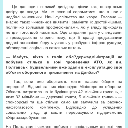
— Це дає один великий дивіденд: діючи так, повертаємо
довіру до влади. Ми не повинні соромитися, що в нас є
недбалі чиновники. Нині суспільство ще хворе. Головне —
вчасно таких чиновників виявити і замінити їх достойнішими,
політично зрілішими професіоналами, які у владу приходять
не для того, щоб нажитися. Оце стирання грані у спілкуванні
з громадськістю сприяє тому, що її кращі представники
дедалі активніше беруть участь у розбудові інфраструктури,
обговоренні соціально важливих питань.
— Мабуть, ніхто з голів обл?держадміністрацій не
побував стільки в зоні проведення АТО, як ви.
Полтавські будівельники вже здали в експлуатацію свої
об’єкти оборонного призначення на Донбасі?
— Так, вони вже зберігають життя нашим бійцям на
передовій. Віднині за них відповідає Міністерство оборони.
Область витратила на їх будівництво 42 мільйони гривень, з
яких 32 мільйони — державні кошти, 5 мільйонів гривень —
спонсорські та ще стільки само ми залучили за рахунок
нафтогазового комплексу. Відповідно до укладених
соціальних угод, ці кошти перерахувало підприємство
«Укргазвидобування».
На Полтавщині чимало робимо в соціальному аспекті для