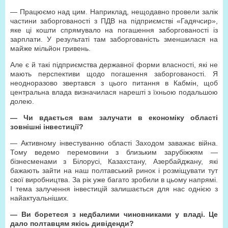
— Працюємо над цим. Наприклад, нещодавно провели залік
частини заборгованості з ПДВ на підприємстві «Гадячсир»,
яке ці кошти спрямувало на погашення заборгованості із
зарплати. У результаті там заборгованість зменшилася на
майже мільйон гривень.
Але є й такі підприємства державної форми власності, які не
мають перспективи щодо погашення заборгованості. Я
неодноразово звертався з цього питання в Кабмін, щоб
центральна влада визначилася нарешті з їхньою подальшою
долею.
— Чи вдається вам залучати в економіку області
зовнішні інвестиції?
— Активному інвестуванню області Заходом заважає війна.
Тому ведемо перемовини з близьким зарубіжжям —
бізнесменами з Білорусі, Казахстану, Азербайджану, які
бажають зайти на наш полтавський ринок і розміщувати тут
свої виробництва. За рік уже багато зробили в цьому напрямі.
І тема залучення інвестицій залишається для нас однією з
найактуальніших.
— Ви боретеся з недбалими чиновниками у владі. Це
дало полтавцям якісь дивіденди?