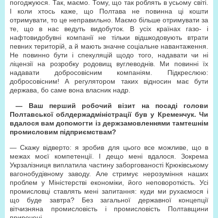
погоджуюся. Так, маємо. Тому, що так роблять в усьому світі.
І коли хтось каже, що Полтава не повинна ці кошти
отримувати, то це неправильно. Маємо більше отримувати за
те, що в нас ведуть видобуток. В усіх країнах газо- і
нафтовидобувні компанії не тільки відшкодовують втрати
певних територій, а й мають значне соціальне навантаження.
Не повинно бути і спекуляцій щодо того, надавати чи ні
ліцензії на розробку родовищ вуглеводнів. Ми повинні їх
надавати добросовісним компаніям. Підкреслюю:
добросовісним! А регулятором таких відносин має бути
держава, бо саме вона власник надр.
— Ваш перший робочий візит на посаді голови
Полтавської облдержадміністрації був у Кременчук. Чи
вдалося вам допомогти із держзамовленнями тамтешнім
промисловим підприємствам?
— Скажу відверто: я зробив для цього все можливе, що в
межах моєї компетенції. І дещо мені вдалося. Зокрема
Укрзалізниця виплатила частину заборгованості Крюківському
вагонобудівному заводу. Але стримує нерозуміння наших
проблем у Міністерстві економіки, його неповороткість. Усі
промисловці ставлять мені запитання: куди ми рухаємося і
що буде завтра? Без загальної державної концепції
вітчизняна промисловість і промисловість Полтавщини
приречені.