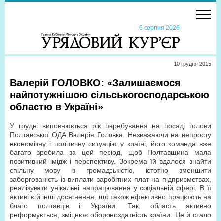
6 серпня 2026
10 грудня 2015
Валерій ГОЛОВКО: «Залишаємося
найпотужнішою сільськогосподарською
областю в Україні»
У грудні виповнюється рік перебування на посаді голови
Полтавської ОДА Валерія Головка. Незважаючи на непросту
економічну і політичну ситуацію у країні, його команда вже
багато зробила за цей період, щоб Полтавщина мала
позитивний імідж і перспективу. Зокрема їй вдалося знайти
спільну мову із громадськістю, істотно зменшити
заборгованість із виплати заробітних плат на підприємствах,
реалізувати унікальні напрацювання у соціальній сфері. В її
активі є й інші досягнення, що також ефективно працюють на
благо полтавців і України. Так, область активно
реформується, зміцнює обороноздатність країни. Це й стало