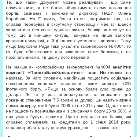
Те, що такий документ можна реалізувати і що саме
позичальники, а не банки обиратимуть схему погашення
боргів, зазначає і виконавчий директор НАБУ Олена
Коробова. На її думку, банки готові підтримати тих, хто
справді перебуває в скрутному становищі і має всі шанси
залишитися без свого єдиного житла. Банкір наголошує на
тому, що в нинішній ситуації винуваті не лише валютні
кредитоотримувачі, а й фінансові установи і держава. Тому
якщо Верховна Рада таки ухвалить законопроект №4004, то
він буде обов’язковим для виконання саме банками, а не
позичальниками. І в цьому його перевага.
Не інакше як компромісним законопроект №4004
аналітик
компанії «ПростоБанкКонсалтинг» Іван Нікітченко
не
називає. За його словами, найбільше пощастить соціально
незахищеним верствам населення, яким спишуть 70%
іпотечного боргу. «Якщо за основу брати курс гривні до
долара 25, то у разі перерахування та списання цей
показник становитиме 7,5 гривні за долар. Це навіть нижчий
показник курсу, який був із 2009-го по 2014 роки. Однак трохи
не пощастить позичальникам із списанням боргу 25 та 50%: у
них умови будуть гіршими. Проте тим клієнтам банків, які
справно сплачували за кредитами до 1 січня 2014 року,
справді зроблять таку реструктуризацію», — вважає він.