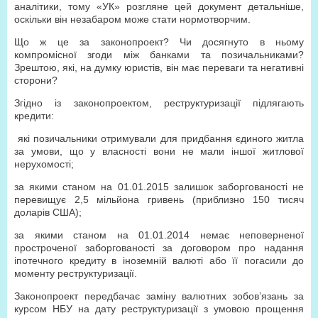
аналітики, тому «УК» розгляне цей документ детальніше,
оскільки він незабаром може стати нормотворчим.
Що ж це за законопроект? Чи досягнуто в ньому
компромісної згоди між банками та позичальниками?
Зрештою, які, на думку юристів, він має переваги та негативні
сторони?
Згідно із законопроектом, реструктуризації підлягають
кредити:
які позичальники отримували для придбання єдиного житла
за умови, що у власності вони не мали іншої житлової
нерухомості;
за якими станом на 01.01.2015 залишок заборгованості не
перевищує 2,5 мільйона гривень (приблизно 150 тисяч
доларів США);
за якими станом на 01.01.2014 немає неповерненої
простроченої заборгованості за договором про надання
іпотечного кредиту в іноземній валюті або її погасили до
моменту реструктуризації.
Законопроект передбачає заміну валютних зобов’язань за
курсом НБУ на дату реструктуризації з умовою прощення