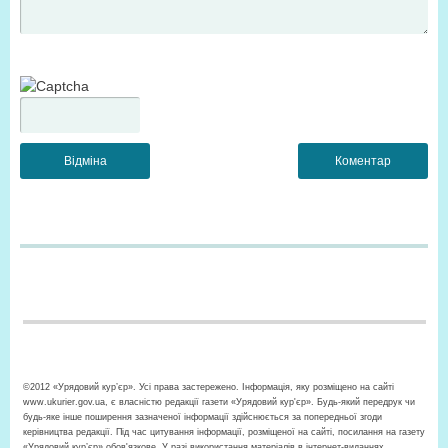
©2012 «Урядовий кур’єр». Усі права застережено. Інформація, яку розміщено на сайті
www.ukurier.gov.ua, є власністю редакції газети «Урядовий кур'єр». Будь-який передрук чи
будь-яке інше поширення зазначеної інформації здійснюється за попередньої згоди
керівництва редакції. Під час цитування інформації, розміщеної на сайті, посилання на газету
«Урядовий кур’єр» обов'язкове. У разі використання матеріалів в інтернет-виданнях