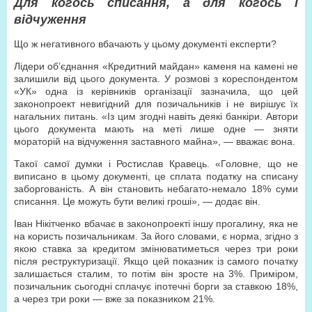
Для когось списання, а для когось і
відчуження
Що ж негативного вбачають у цьому документі експерти?
Лідери об’єднання «Кредитний майдан» каменя на камені не
залишили від цього документа. У розмові з кореспондентом
«УК» одна із керівників організації зазначила, що цей
законопроект невигідний для позичальників і не вирішує їх
нагальних питань. «Із цим згодні навіть деякі банкіри. Автори
цього документа мають на меті лише одне — зняти
мораторій на відчуження заставного майна», — вважає вона.
Такої самої думки і Ростислав Кравець. «Головне, що не
виписано в цьому документі, це сплата податку на списану
заборгованість. А він становить небагато-немало 18% суми
списання. Це можуть бути великі гроші», — додає він.
Іван Нікітченко вбачає в законопроекті іншу прогалину, яка не
на користь позичальникам. За його словами, є норма, згідно з
якою ставка за кредитом змінюватиметься через три роки
після реструктуризації. Якщо цей показник із самого початку
залишається сталим, то потім він зросте на 3%. Приміром,
позичальник сьогодні сплачує іпотечні борги за ставкою 18%,
а через три роки — вже за показником 21%.