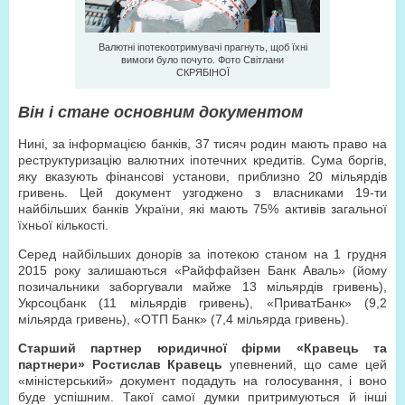
Валютні іпотекоотримувачі прагнуть, щоб їхні
вимоги було почуто. Фото Світлани
СКРЯБІНОЇ
Він і стане основним документом
Нині, за інформацією банків, 37 тисяч родин мають право на
реструктуризацію валютних іпотечних кредитів. Сума боргів,
яку вказують фінансові установи, приблизно 20 мільярдів
гривень. Цей документ узгоджено з власниками 19-ти
найбільших банків України, які мають 75% активів загальної
їхньої кількості.
Серед найбільших донорів за іпотекою станом на 1 грудня
2015 року залишаються «Райффайзен Банк Аваль» (йому
позичальники заборгували майже 13 мільярдів гривень),
Укрсоцбанк (11 мільярдів гривень), «ПриватБанк» (9,2
мільярда гривень), «ОТП Банк» (7,4 мільярда гривень).
Старший партнер юридичної фірми «Кравець та
партнери» Ростислав Кравець
упевнений, що саме цей
«міністерський» документ подадуть на голосування, і воно
буде успішним. Такої самої думки притримуються й інші