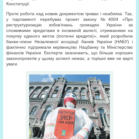
Конституції.
Проте робота над новим документом триває і неабияка. Так,
у парламенті перебуває проект закону №4004 «Про
реструктуризацію зобов’язань громадян України за
споживчими кредитами в іноземній валюті, отриманими на
покупку єдиного житла (іпотечні кредити)», який розробили
банки-члени Незалежної асоціації банків України (НАБУ) і
фактично підтримали керівництво Нацбанку та Міністерство
фінансів України. Експерти зазначають, що більше хороших
законопроектів у цьому аспекті немає, а торішні вже не варті
уваги.