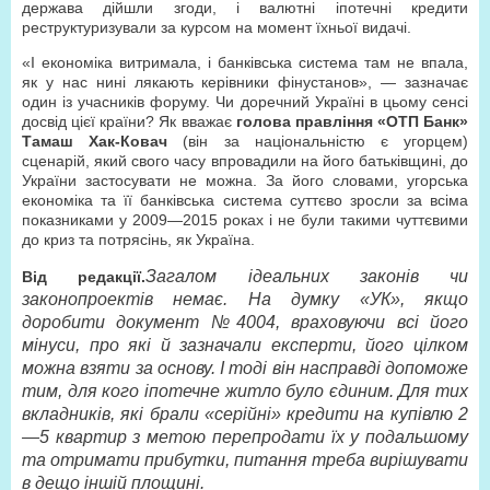
держава дійшли згоди, і валютні іпотечні кредити
реструктуризували за курсом на момент їхньої видачі.
«І економіка витримала, і банківська система там не впала,
як у нас нині лякають керівники фінустанов», — зазначає
один із учасників форуму. Чи доречний Україні в цьому сенсі
досвід цієї країни? Як вважає
голова правління «ОТП Банк»
Тамаш Хак-Ковач
(він за національністю є угорцем)
сценарій, який свого часу впровадили на його батьківщині, до
України застосувати не можна. За його словами, угорська
економіка та її банківська система суттєво зросли за всіма
показниками у 2009—2015 роках і не були такими чуттєвими
до криз та потрясінь, як Україна.
Загалом ідеальних законів чи
Від редакції.
законопроектів немає. На думку «УК», якщо
доробити документ №4004, враховуючи всі його
мінуси, про які й зазначали експерти, його цілком
можна взяти за основу. І тоді він насправді допоможе
тим, для кого іпотечне житло було єдиним. Для тих
вкладників, які брали «серійні» кредити на купівлю 2
—5 квартир з метою перепродати їх у подальшому
та отримати прибутки, питання треба вирішувати
в дещо іншій площині.