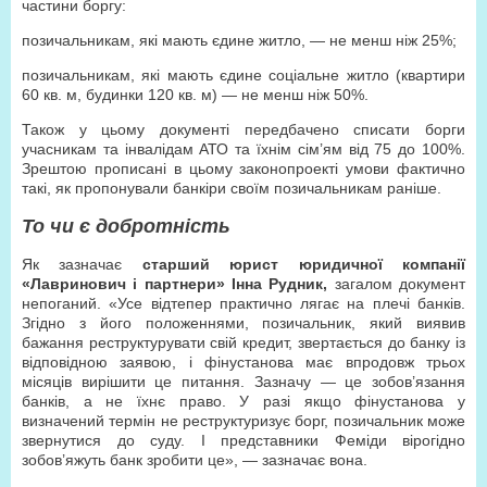
частини боргу:
позичальникам, які мають єдине житло, — не менш ніж 25%;
позичальникам, які мають єдине соціальне житло (квартири
60 кв. м, будинки 120 кв. м) — не менш ніж 50%.
Також у цьому документі передбачено списати борги
учасникам та інвалідам АТО та їхнім сім’ям від 75 до 100%.
Зрештою прописані в цьому законопроекті умови фактично
такі, як пропонували банкіри своїм позичальникам раніше.
То чи є добротність
Як зазначає
старший юрист юридичної компанії
«Лавринович і партнери» Інна Рудник,
загалом документ
непоганий. «Усе відтепер практично лягає на плечі банків.
Згідно з його положеннями, позичальник, який виявив
бажання реструктурувати свій кредит, звертається до банку із
відповідною заявою, і фінустанова має впродовж трьох
місяців вирішити це питання. Зазначу — це зобов’язання
банків, а не їхнє право. У разі якщо фінустанова у
визначений термін не реструктуризує борг, позичальник може
звернутися до суду. І представники Феміди вірогідно
зобов’яжуть банк зробити це», — зазначає вона.