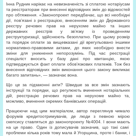
Інна Рудник нарікає на невизначеність зі сплатою нотаріусам
та реєстраторам при внесенні відповідних змін до відомостей
про обтяження. «Законопроект передбачає, що всі необхідні
дії, пов’язані з реєстрацією, внесенням змін до Державного
реєстру речових прав на нерухоме майно та інших
державних реєстрів у зв’язку із проведенням
реструктуризації, здійснюють безоплатно. При цьому розмір
та порядок оплати за вищевказані дії врегульовано іншими
нормативно-правовими актами, до яких необхідно внести
зміни для уникнення непорозумінь. Під час реєстрації
спеціаліст вносить у базу дані про квитанцію, якою
підтверджується факт оплати обов’язкових платежів. Тож без
внесення відповідних змін виконання цього закону викликає
багато запитань», — зазначає вона.
Що це за підзаконні акти? Швидше за все змін зазнають
інструкції та порядки, що регулюють вчинення нотаріальних
дій, реєстрацію речових прав на нерухоме майно та,
можливо, вчинення окремих банківських операцій.
Працюючи над цим матеріалом, автор переглянув чимало
форумів кредитоотримувачів, де люди з певною мірою
скепсису ставляться до законопроекту №4004. І вони мають
на це право. Один із дописувачів зазначив, що такі самі
проблеми кілька років тому мала й Угорщина, проте і банки, і