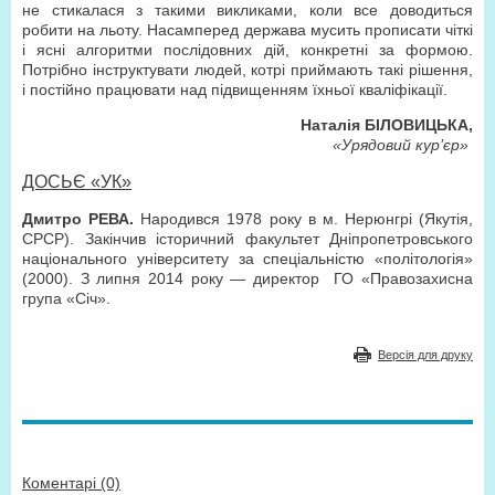
не стикалася з такими викликами, коли все доводиться
робити на льоту. Насамперед держава мусить прописати чіткі
і ясні алгоритми послідовних дій, конкретні за формою.
Потрібно інструктувати людей, котрі приймають такі рішення,
і постійно працювати над підвищенням їхньої кваліфікації.
Наталія БІЛОВИЦЬКА,
«Урядовий кур’єр»
ДОСЬЄ «УК»
Дмитро РЕВА.
Народився 1978 року в м. Нерюнгрі (Якутія,
СРСР). Закінчив історичний факультет Дніпропетровського
національного університету за спеціальністю «політологія»
(2000). З липня 2014 року — директор
ГО «Правозахисна
група «Січ».
Версія для друку
Коментарі (0)