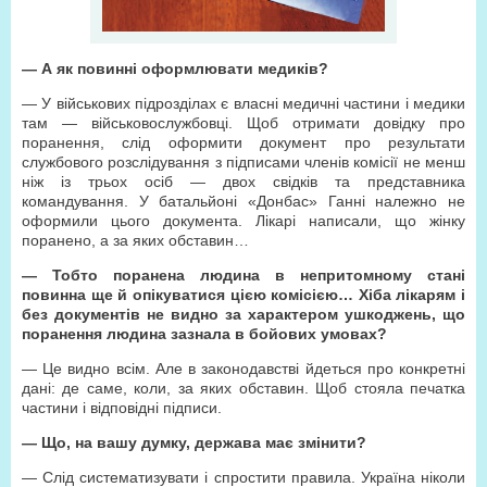
— А як повинні оформлювати медиків?
— У військових підрозділах є власні медичні частини і медики
там — військовослужбовці. Щоб отримати довідку про
поранення, слід оформити документ про результати
службового розслідування з підписами членів комісії не менш
ніж із трьох осіб — двох свідків та представника
командування. У батальйоні «Донбас» Ганні належно не
оформили цього документа. Лікарі написали, що жінку
поранено, а за яких обставин…
— Тобто поранена людина в непритомному стані
повинна ще й опікуватися цією комісією… Хіба лікарям і
без документів не видно за характером ушкоджень, що
поранення людина зазнала в бойових умовах?
— Це видно всім. Але в законодавстві йдеться про конкретні
дані: де саме, коли, за яких обставин. Щоб стояла печатка
частини і відповідні підписи.
— Що, на вашу думку, держава має змінити?
— Слід систематизувати і спростити правила. Україна ніколи