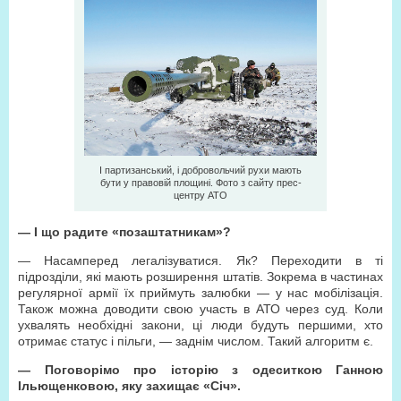
І партизанський, і добровольчий рухи мають
бути у правовій площині. Фото з сайту прес-
центру АТО
— І що радите «позаштатникам»?
— Насамперед легалізуватися. Як? Переходити в ті
підрозділи, які мають розширення штатів. Зокрема в частинах
регулярної армії їх приймуть залюбки — у нас мобілізація.
Також можна доводити свою участь в АТО через суд. Коли
ухвалять необхідні закони, ці люди будуть першими, хто
отримає статус і пільги, — заднім числом. Такий алгоритм є.
— Поговорімо про історію з одеситкою Ганною
Ільющенковою, яку захищає «Січ».