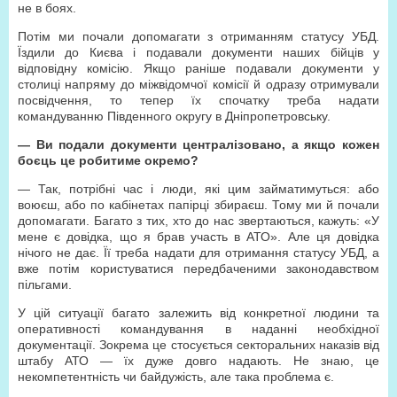
не в боях.
Потім ми почали допомагати з отриманням статусу УБД.
Їздили до Києва і подавали документи наших бійців у
відповідну комісію. Якщо раніше подавали документи у
столиці напряму до міжвідомчої комісії й одразу отримували
посвідчення, то тепер їх спочатку треба надати
командуванню Південного округу в Дніпропетровську.
— Ви подали документи централізовано, а якщо кожен
боєць це робитиме окремо?
— Так, потрібні час і люди, які цим займатимуться: або
воюєш, або по кабінетах папірці збираєш. Тому ми й почали
допомагати. Багато з тих, хто до нас звертаються, кажуть: «У
мене є довідка, що я брав участь в АТО». Але ця довідка
нічого не дає. Її треба надати для отримання статусу УБД, а
вже потім користуватися передбаченими законодавством
пільгами.
У цій ситуації багато залежить від конкретної людини та
оперативності командування в наданні необхідної
документації. Зокрема це стосується секторальних наказів від
штабу АТО — їх дуже довго надають. Не знаю, це
некомпетентність чи байдужість, але така проблема є.