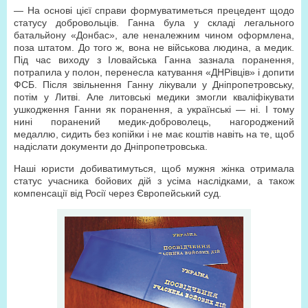
— На основі цієї справи формуватиметься прецедент щодо
статусу добровольців. Ганна була у складі легального
батальйону «Донбас», але неналежним чином оформлена,
поза штатом. До того ж, вона не військова людина, а медик.
Під час виходу з Іловайська Ганна зазнала поранення,
потрапила у полон, перенесла катування «ДНРівців» і допити
ФСБ. Після звільнення Ганну лікували у Дніпропетровську,
потім у Литві. Але литовські медики змогли кваліфікувати
ушкодження Ганни як поранення, а українські — ні. І тому
нині поранений медик-доброволець, нагороджений
медаллю, сидить без копійки і не має коштів навіть на те, щоб
надіслати документи до Дніпропетровська.
Наші юристи добиватимуться, щоб мужня жінка отримала
статус учасника бойових дій з усіма наслідками, а також
компенсації від Росії через Європейський суд.