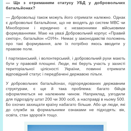
— Що з отриманням статусу УБД у добровольчих
батальйонах?
— Добровольці також можуть його отримати належно. Однак
є добровольчі батальйони, що не входять до систем МВС чи
Міноборони і юридично є незаконними військовими
формуваннями. Маю на увазі Добровольчий корпус «Правий
сектор», батальйон «ОУН». Немає у законодавстві положень
про такі формування, але їх потрібно якось вводити у
правове поле.
І партизанський, і волонтерський, і добровольчий рухи мають
бути у правовій площині. Люди, які беруть участь у захисті
територіальної цілісності України, повинні отримати
відповідний статус і передбачені державою пільги.
У добровольчих батальйонах, підпорядкованих державним
структурам, є ще й така проблема: багато бійців
оформляються не належним чином. Наприклад, узгодили
для підрозділу штат 200 чи 300 осіб, а насправді в ньому 500.
Бо охочих захищати країну набагато більше. Або це люди, які
до служби за формальними ознаками не підходять: вік,
освіта, стан здоров’я тощо.