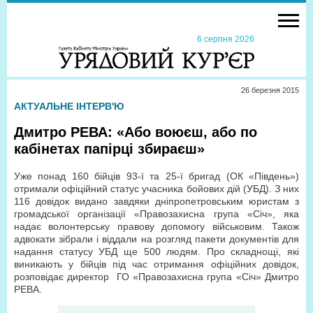
6 серпня 2026
26 березня 2015
АКТУАЛЬНЕ ІНТЕРВ'Ю
Дмитро РЕВА: «Або воюєш, або по
кабінетах папірці збираєш»
Уже понад 160 бійців 93-ї та 25-ї бригад (ОК «Південь»)
отримали офіційний статус учасника бойових дій (УБД). З них
116 довідок видано завдяки дніпропетровським юристам з
громадської організації «Правозахисна група «Січ», яка
надає волонтерську правову допомогу військовим. Також
адвокати зібрали і віддали на розгляд пакети документів для
надання статусу УБД ще 500 людям. Про складнощі, які
виникають у бійців під час отримання офіційних довідок,
розповідає директор
ГО «Правозахисна група «Січ» Дмитро
РЕВА.