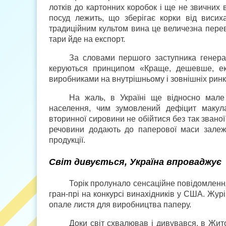
лотків до картонних коробок і ще не звичних в
посуд лежить, що зберігає корки від висиха
традиційним культом вина це величезна перев
тари йде на експорт.
За словами першого заступника генерал
керуються принципом «Краще, дешевше, ек
виробниками на внутрішньому і зовнішніх ринк
На жаль, в Україні ще відносно мале
населення, чим зумовлений дефіцит макула
вторинної сировини не обійтися без так званої
речовини додають до паперової маси залежн
продукції.
Світ дивується, Україна впроваджує
Торік пролунало сенсаційне повідомленн
гран-прі на конкурсі винахідників у США. Жур
опале листя для виробництва паперу.
Доки світ схвалював і дивувався, в Жит