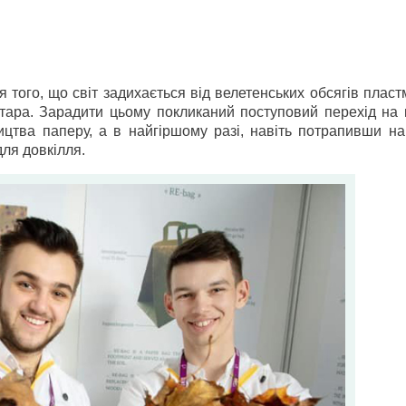
 того, що світ задихається від велетенських обсягів плас
тара. Зарадити цьому покликаний поступовий перехід на к
цтва паперу, а в найгіршому разі, навіть потрапивши на 
ля довкілля.