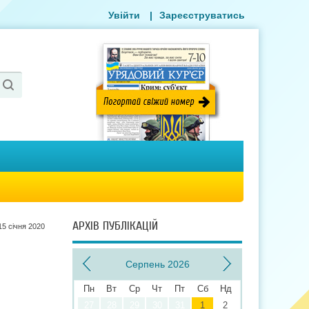
Увійти
|
Зареєструватись
АРХІВ ПУБЛІКАЦІЙ
15 сiчня 2020
Серпень 2026
Пн
Вт
Ср
Чт
Пт
Сб
Нд
27
28
29
30
31
1
2