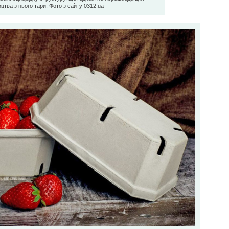
цтва з нього тари. Фото з сайту 0312.ua