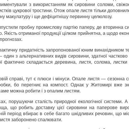
ериментували з використанням як сировини соломи, свіжо
истків цукрової тростини. Отож опале листя тільки доповнил
ну макулатуру і ще дефіцитнішу первинну целюлозу.
випустили пробну промислову партію паперу, де вторинна с
о. Якість отриманої продукції цілком прийнятна, а щодо еко
 прогнозах.
актичну придатність запропонованої юним винахідником те
один з альтернативних видів сировини, здатної частково 
ої фактично складається деревина, листя, солома, листки
овій справі, тут є плюси і мінуси. Опале листя — сезонна 
робки, бо перегниє на компост. Однак у Житомирі вже зн
саме можна робити і з опалим листям.
сах, порушуючи сталість природної екологічної системи. А
ища, що робить доставку цієї сировини на паперове вир
ній період вбирає в себе багато шкідливих речовин, що мі
 листя заборонено спалювати.