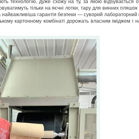
ують технологію, дуже схожу на ту, за якою відбувається
овуватимуть тільки на яєчні лотки, тару для винних пляшок
а найважливіша гарантія безпеки — суворий лабораторний 
ському картонному комбінаті дорожать власним іміджем і 