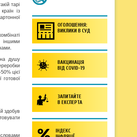
акій тарі
країн із
артонної
ОГОЛОШЕННЯ:
ВИКЛИКИ В СУД
омбінаті
з іншими
нами.
 на душу
ВАКЦИНАЦІЯ
ереробки
ВІД COVID-19
—50% цієї
 готової
ЗАПИТАЙТЕ
В ЕКСПЕРТА
ий здобув
стовувати
ІНДЕКС
а словами
ІНФЛЯЦІЇ