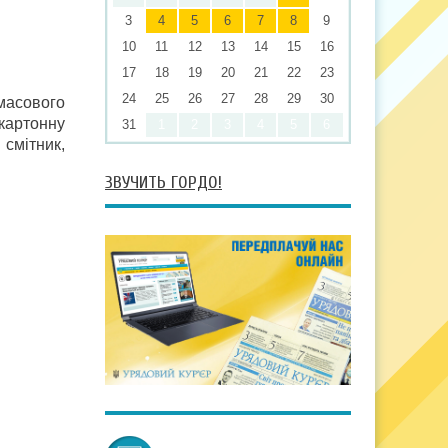
3
4
5
6
7
8
9
10
11
12
13
14
15
16
17
18
19
20
21
22
23
24
25
26
27
28
29
30
тмасового
артон­ну
31
1
2
3
4
5
6
смітник,
ЗВУЧИТЬ ГОРДО!