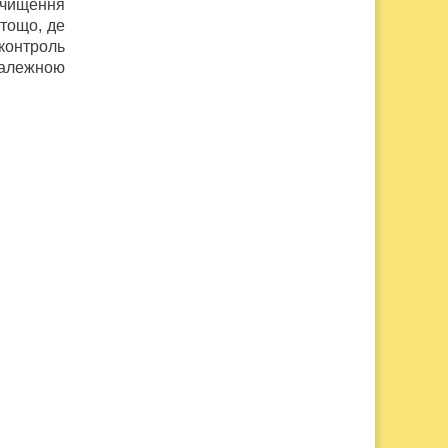
 очищення
 тощо, де
контроль
належною