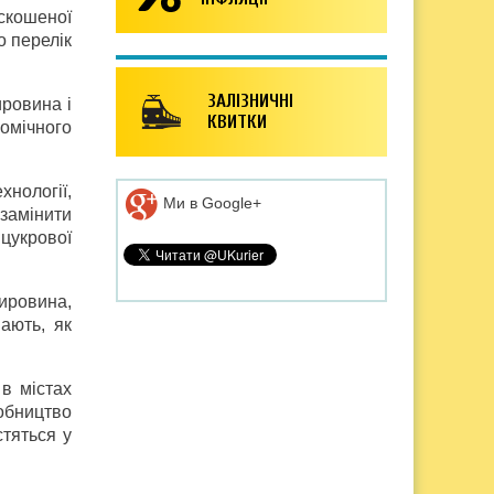
скошеної
о перелік
ЗАЛІЗНИЧНІ
ировина і
КВИТКИ
номічного
хнології,
Ми в Google+
замінити
 цукрової
сировина,
ають, як
 в містах
обництво
стяться у