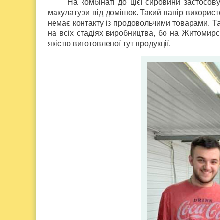
На комбінаті до цієї сировини застосов
макулатури від домішок. Такий папір використ
немає контакту із продовольчими товарами. Т
на всіх стадіях виробництва, бо на Житомир
якістю виготовленої тут продукції.