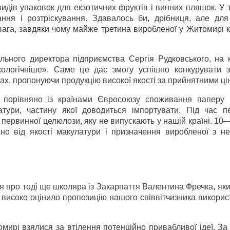
идів упаковок для екзотичних фруктів і винних пляшок. У т
ння і розтріскування. Здавалось би, дрібниця, але для 
ага, завдяки чому майже третина виробленої у Житомирі к
ьного директора підприємства Сергія Рудковського, на к
ологічніше». Саме це дає змогу успішно конкурувати 
ах, пропонуючи продукцію високої якості за прийнятними ці
 порівняно із країнами Євросоюзу споживання паперу
тури, частину якої доводиться імпортувати. Під час п
 первинної целюлози, яку не випускають у нашій країні. 10
о від якості макулатури і призначення виробленої з неї
я про тоді ще школяра із Закарпаття Валентина Фречка, як
і високо оцінило пропозицію нашого співвітчизника викори
омирі взялися за втілення потенційно привабливої ідеї. З