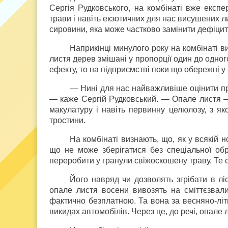
Сергія Рудковського, на комбінаті вже експ
трави і навіть екзотичних для нас висушених л
сировини, яка може частково замінити дефіцит
Наприкінці минулого року на комбінаті 
листя дерев змішані у пропорції один до одног
ефекту, то на підприємстві поки що обережні у
— Нині для нас найважливіше оцінити пр
— каже Сергій Рудковський. — Опале листя — 
макулатуру і навіть первинну целюлозу, з як
тростини.
На комбінаті визнають, що, як у всякій н
що не може зберігатися без спеціальної об
переробити у гранули свіжоскошену траву. Те 
Його навряд чи дозволять згрібати в лі
опале листя восени вивозять на сміттєзвал
фактично безплатною. Та вона за весняно-літ
викидах автомобілів. Через це, до речі, опале