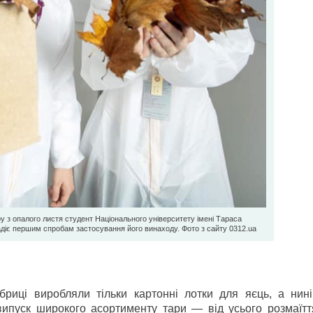
у з опалого листя студент Національного університету імені Тараса
діє першим спробам застосування його винаходу. Фото з сайту 0312.ua
риці виробляли тільки картонні лотки для яєць, а нин
випуск широкого асортименту тари — від усього розмаїтт