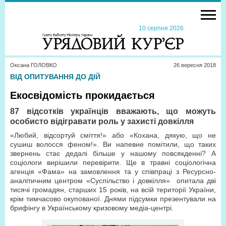
10 серпня 2026
Оксана ГОЛОВКО
26 вересня 2018
ВІД ОПИТУВАННЯ ДО ДІЙ
Екосвідомість прокидається
87 відсотків українців вважають, що можуть
особисто відігравати роль у захисті довкілля
«Любий, відсортуй сміття!» або «Кохана, дякую, що не
сушиш волосся феном!». Ви напевне помітили, що таких
звернень стає дедалі більше у нашому повсякденні? А
соціологи вирішили перевірити. Ще в травні соціологічна
агенція «Фама» на замовлення та у спів­праці з Ресурсно-
аналітичним центром «Суспільство і довкілля» опитала дві
тисячі громадян, старших 15 років, на всій території України,
крім тимчасово окупованої. Днями підсумки презентували на
брифінгу в Українському кризовому медіа-центрі.