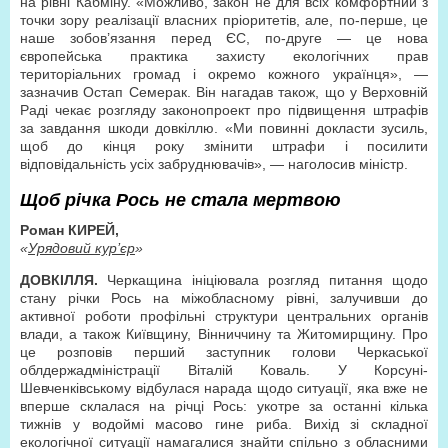
на рівні Кабміну. «Можливо, закон не для всіх комфортний з
точки зору реалізації власних пріоритетів, але, по-перше, це
наше зобов’язання перед ЄС, по-друге — це нова
європейська практика захисту екологічних прав
територіальних громад і окремо кожного українця», —
зазначив Остап Семерак. Він нагадав також, що у Верховній
Раді чекає розгляду законопроект про підвищення штрафів
за завдання шкоди довкіллю. «Ми повинні докласти зусиль,
щоб до кінця року змінити штрафи і посилити
відповідальність усіх забруднювачів», — наголосив міністр.
Щоб річка Рось не стала мертвою
Роман КИРЕЙ,
«
Урядовий кур’єр
»
ДОВКІЛЛЯ.
Черкащина ініціювала розгляд питання щодо
стану річки Рось на міжобласному рівні, залучивши до
активної роботи профільні структури центральних органів
влади, а також Київщину, Вінниччину та Житомирщину. Про
це розповів перший заступник голови Черкаської
облдержадміністрації Віталій Коваль. У Корсуні-
Шевченківському відбулася нарада щодо ситуації, яка вже не
вперше склалася на річці Рось: укотре за останні кілька
тижнів у водоймі масово гине риба. Вихід зі складної
екологічної ситуації намагалися знайти спільно з обласними