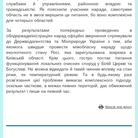
службами й управліннями, районною владою та
громадськістю. Як пояснили учасники наради, самотужки
область не в змозі вирішити це питання, бо воно комплексне
для чотирьох областей.
За результатами попередньо проведених в
облдержадміністраціях нарад офіційні звернення спрямували
до Держводагентства та Мінприроди України з тим, аби
якомога швидше провести міжобласну нараду щодо
екологічного стану Росі, яка зарегульована зокрема в
Київській області. Крім цього, гостро постає питання
функціонування локальних очисних споруд у Білій Церкві та
Богуславі. Не можна відкидати й такий чинник впливу на стан
річки, як температурний режим. Та в будь-якому разі
розв’язання цієї проблеми вимагає комплексного підходу,
оскільки часткове, в межах певних територій, дає обмежений
результат і лише на певний час.
Версія для друку