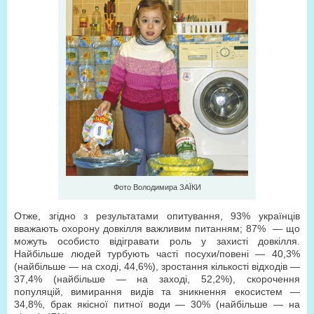
Фото Володимира ЗАЇКИ
Отже, згідно з результатами опитування, 93% українців
вважають охорону довкілля важливим питанням; 87% — що
можуть особисто відігравати роль у захисті довкілля.
Найбільше людей турбують часті посухи/повені — 40,3%
(найбільше — на сході, 44,6%), зростання кількості відходів —
37,4% (найбільше — на заході, 52,2%), скорочення
популяцій, вимирання видів та зникнення екосистем —
34,8%, брак якісної питної води — 30% (найбільше — на