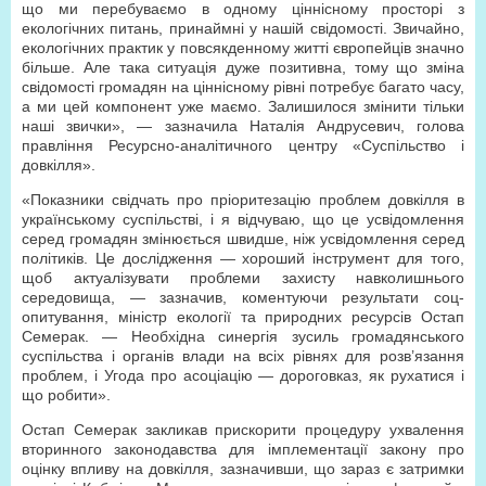
що ми перебуваємо в одному ціннісному просторі з
екологічних питань, принаймні у нашій свідомості. Звичайно,
екологічних практик у повсякденному житті європейців значно
більше. Але така ситуація дуже позитивна, тому що зміна
свідомості громадян на ціннісному рівні потребує багато часу,
а ми цей компонент уже маємо. Залишилося змінити тільки
наші звички», — зазначила Наталія Андрусевич, голова
правління Ресурсно-аналітичного центру «Суспільство і
довкілля».
«Показники свідчать про пріоритезацію проблем довкілля в
українському суспільстві, і я відчуваю, що це усвідомлення
серед громадян змінюється швидше, ніж усвідомлення серед
політиків. Це дослідження — хороший інструмент для того,
щоб актуалізувати проблеми захисту навколишнього
середовища, — зазначив, коментуючи результати соц­
опитування, міністр екології та природних ресурсів Остап
Семерак. — Необхідна синергія зусиль громадянського
суспільства і органів влади на всіх рівнях для розв’язання
проблем, і Угода про асоціацію — дороговказ, як рухатися і
що робити».
Остап Семерак закликав прискорити процедуру ухвалення
вторинного законодавства для імплементації закону про
оцінку впливу на довкілля, зазначивши, що зараз є затримки