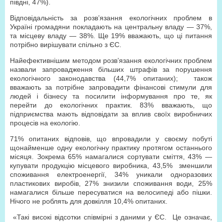
півдні, 47%).
Відповідальність за розв’язання екологічних проблем в
Україні громадяни покладають на центральну владу — 37%,
та місцеву владу — 38%. Ще 19% вважають, що ці питання
потрібно вирішувати спільно з ЄС.
Найефективнішим методом розв’язання екологічних проблем
назвали запровадження більших штрафів за порушення
екологічного законодавства (44,7% опитаних); також
вважають за потрібне запровадити фінансові стимули для
людей і бізнесу та посилити інформування про те, як
перейти до екологічних практик. 83% вважають, що
підприємства мають відповідати за вплив своїх виробничих
процесів на екологію.
71% опитаних відповів, що впровадили у своєму побуті
щонайменше одну екологічну практику протягом останнього
місяця. Зокрема 65% намагалися сортувати сміття, 43% —
купувати продукцію місцевого виробника, 43,5% зменшили
споживання електроенергії, 34% уникали одноразових
пластикових виробів, 27% знизили споживання води, 25%
намагалися більше пересуватися на велосипеді або пішки.
Нічого не роблять для довкілля 10,4% опитаних.
«Такі високі відсотки співмірні з даними у ЄС. Це означає,