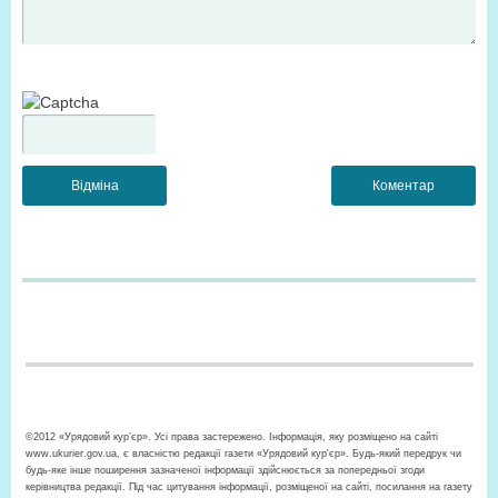
©2012 «Урядовий кур’єр». Усі права застережено. Інформація, яку розміщено на сайті
www.ukurier.gov.ua, є власністю редакції газети «Урядовий кур'єр». Будь-який передрук чи
будь-яке інше поширення зазначеної інформації здійснюється за попередньої згоди
керівництва редакції. Під час цитування інформації, розміщеної на сайті, посилання на газету