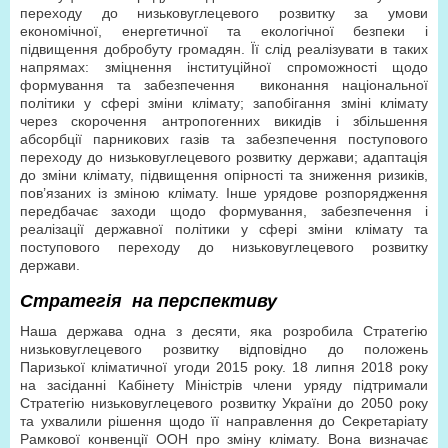
переходу до низьковуглецевого розвитку за умови
економічної, енергетичної та екологічної безпеки і
підвищення добробуту громадян. Її слід реалізувати в таких
напрямах: зміцнення інституційної спроможності щодо
формування та забезпечення виконання національної
політики у сфері зміни клімату; запобігання зміні клімату
через скорочення антропогенних викидів і збільшення
абсорбції парникових газів та забезпечення поступового
переходу до низьковуглецевого розвитку держави; адаптація
до зміни клімату, підвищення опірності та зниження ризиків,
пов’язаних із зміною клімату. Інше урядове розпорядження
передбачає заходи щодо формування, забезпечення і
реалізації державної політики у сфері зміни клімату та
поступового переходу до низьковуглецевого розвитку
держави.
Стратегія на перспективу
Наша держава одна з десяти‚ яка розробила Стратегію
низьковуглецевого розвитку відповідно до положень
Паризької кліматичної угоди 2015 року. 18 липня 2018 року
на засіданні Кабінету Міністрів члени уряду підтримали
Стратегію низьковуглецевого розвитку України до 2050 року
та ухвалили рішення щодо її направлення до Секретаріату
Рамкової конвенції ООН про зміну клімату. Вона визначає