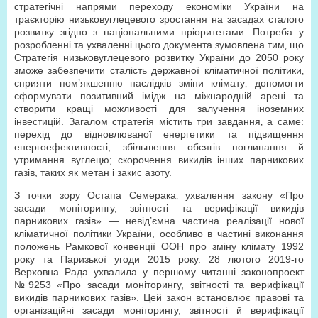
стратегічні напрями переходу економіки України на
траєкторію низьковуглецевого зростання на засадах сталого
розвитку згідно з національними пріоритетами. Потреба у
розробленні та ухваленні цього документа зумовлена тим‚ що
Стратегія низьковуглецевого розвитку України до 2050 року
зможе забезпечити сталість державної кліматичної політики‚
сприяти пом’якшенню наслідків зміни клімату‚ допомогти
сформувати позитивний імідж на міжнародній арені та
створити кращі можливості для залучення іноземних
інвестицій. Загалом стратегія містить три завдання‚ а саме:
перехід до відновлюваної енергетики та підвищення
енергоефективності; збільшення обсягів поглинання й
утримання вуглецю; скорочення викидів інших парникових
газів, таких як метан і закис азоту.
З точки зору Остапа Семерака‚ ухвалення закону «Про
засади моніторингу, звітності та верифікації викидів
парникових газів» — невід’ємна частина реалізації нової
кліматичної політики України, особливо в частині виконання
положень Рамкової конвенції ООН про зміну клімату 1992
року та Паризької угоди 2015 року. 28 лютого 2019-го
Верховна Рада ухвалила у першому читанні законопроект
№9253 «Про засади моніторингу, звітності та верифікації
викидів парникових газів». Цей закон встановлює правові та
організаційні засади моніторингу, звітності й верифікації