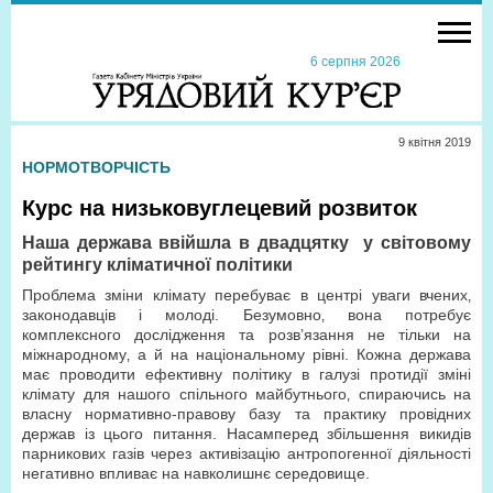
6 серпня 2026
9 квiтня 2019
НОРМОТВОРЧІСТЬ
Курс на низьковуглецевий розвиток
Наша держава ввійшла в двадцятку у світовому
рейтингу кліматичної політики
Проблема зміни клімату перебуває в центрі уваги вчених‚
законодавців і молоді. Безумовно‚ вона потребує
комплексного дослідження та розв’язання не тільки на
міжнародному‚ а й на національному рівні. Кожна держава
має проводити ефективну політику в галузі протидії зміні
клімату для нашого спільного майбутнього‚ спираючись на
власну нормативно-правову базу та практику провідних
держав із цього питання. Насамперед збільшення викидів
парникових газів через активізацію антропогенної діяльності
негативно впливає на навколишнє середовище.