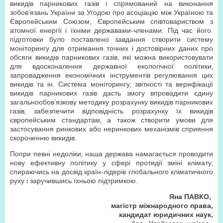
викидів парникових газів і спрямований на виконання
зобов’язань України за Угодою про асоціацію між Україною та
Європейським Союзом, Європейським співтовариством з
атомної енергії і їхніми державами-членами. Під час його
підготовки було поставлено завдання створити систему
моніторингу для отримання точних і достовірних даних про
обсяги викидів парникових газів, які можна використовувати
для вдосконалення державної екологічної політики‚
запровадження економічних інструментів регулювання цих
викидів та ін. Система моніторингу, звітності та верифікації
викидів парникових газів дасть змогу впровадити єдину
загальнообов’язкову методику розрахунку викидів парникових
газів‚ забезпечити відповідність розрахунку їх викидів
європейським стандартам‚ а також створити умови для
застосування ринкових або неринкових механізмів сприяння
скороченню викидів.
Попри певні недоліки‚ наша держава намагається проводити
нову ефективну політику у сфері протидії зміні клімату‚
спираючись на досвід країн-лідерів глобального кліматичного
руху і заручившись їхньою підтримкою.
Яна ПАВКО‚
магістр міжнародного права‚
кандидат юридичних наук,