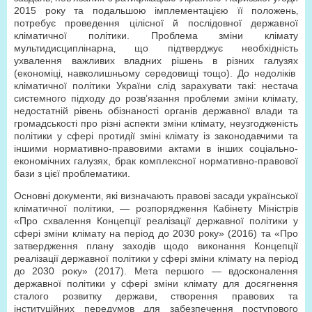
2015 року та подальшою імплементацією її положень‚
потребує проведення цілісної й послідовної державної
кліматичної політики. Проблема зміни клімату
мультидисциплінарна‚ що підтверджує необхідність
ухвалення важливих владних рішень в різних галузях
(економіці‚ навколишньому середовищі тощо). До недоліків
кліматичної політики України слід зарахувати такі: нестача
системного підходу до розв’язання проблеми зміни клімату,
недостатній рівень обізнаності органів державної влади та
громадськості про різні аспекти зміни клімату, неузгодженість
політики у сфері протидії зміні клімату із законодавчими та
іншими нормативно-правовими актами в інших соціально-
економічних галузях, брак комплексної нормативно-правової
бази з цієї проблематики.
Основні документи‚ які визначають правові засади української
кліматичної політики, — розпорядження Кабінету Міністрів
«Про схвалення Концепції реалізації державної політики у
сфері зміни клімату на період до 2030 року» (2016) та «Про
затвердження плану заходів щодо виконання Концепції
реалізації державної політики у сфері зміни клімату на період
до 2030 року» (2017). Мета першого — вдосконалення
державної політики у сфері зміни клімату для досягнення
сталого розвитку держави, створення правових та
інституційних передумов для забезпечення поступового