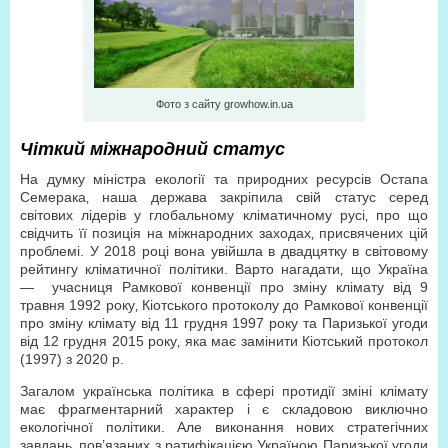
Фото з сайту growhow.in.ua
Чіткий міжнародний статус
На думку міністра екології та природних ресурсів Остапа
Семерака‚ наша держава закріпила свій статус серед
світових лідерів у глобальному кліматичному русі‚ про що
свідчить її позиція на міжнародних заходах‚ присвячених цій
проблемі. У 2018 році вона увійшла в двадцятку в світовому
рейтингу кліматичної політики. Варто нагадати‚ що Україна
— учасниця Рамкової конвенції про зміну клімату від 9
травня 1992 року‚ Кіотського протоколу до Рамкової конвенції
про зміну клімату від 11 грудня 1997 року та Паризької угоди
від 12 грудня 2015 року‚ яка має замінити Кіотський протокол
(1997) з 2020 р.
Загалом українська політика в сфері протидії зміні клімату
має фрагментарний характер і є складовою виключно
екологічної політики. Але виконання нових стратегічних
завдань‚ пов’язаних з ратифікацією Україною Паризької угоди