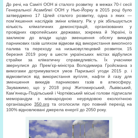
До речі‚ на Саміті ООН зі сталого розвитку в межах 70-ї сесії
Генеральної Асамблеї ООН у Нью-Йорку в 2015 році було
затверджено 17 Цілей сталого розвитку‚ одна з яких —
пом’якшення наслідків зміни клімату. Рік у рік збільшується
кількість кліматичних демонстрацій‚ організованих у
провідних європейських державах‚ зокрема й Україні‚ із
закликом до влади щодо зменшення обсягу викидів
парникових газів шляхом відмови від використання викопного
палива та переходу на низьковуглецевий розвиток. 15
березня 2019 року в шести українських містах відбулися
страйки за кліматичну справедливість. Їх учасники
звернулися до Прем’єр-міністра Володимира Гройсмана з
вимогами дотримуватися умов Паризької угоди 2015 р. і
відмовитися від використання вугілля, нафти й газу для
зменшення викидів парникових газів в атмосферу.
Зауважимо‚ що у 2018 році Житомирський, Львівський,
Кам’янець-Подільський і Чортківський міські голови підписали
меморандум з міжнародною неурядовою екологічною
організацією
350.org
та оголосили про повний перехід на
100% відновлювані джерела енергії до 2050 року.