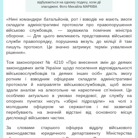
відбуваються на одному подиху, коли дії
злагоджені. Фото Михайла МAРКIВA
«Нині командири батальйонів, рот і взводів не мають змоги
складати адміністративні протоколи про правопорушення
військово службовців, — зауважила помічник міністра
оборони. — Для цього викликають представника військової
служби правопорядку, порушника везуть до міліції й там
пишуть протокол. Це значно затримує термін ухвалення
рішення».
Тож законопроект № 4210 «Про внесення змін до деяких
законодавчих актів України щодо посилення відповідальності
військовослужбовців та деяких інших осіб» дасть змогу
ротним і взводним офіцерам складати адміністративні
протоколи й направляти військовослужбовців, щоб вони
здали аналізи на алкогольне чи наркотичне сп’яніння. Це
особливо актуально в умовах передової, де службу на
опорних пунктах несуть «збірні підрозділи» на чолі з
молодшим офіцером чи сержантом і які зазвичай
перебувають на значній відстані від основного місця
дислокації військових частин.
За словами старшого офіцера відділу військового
законодавства юридичного департаменту Міністерства