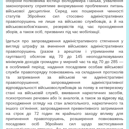
оборони полковника юстиції Володимира Панька, ухвалення
законопроекту сприятиме внормуванню проблемних питань
військової дисципліни. Серед них поширення чинності
статутів Збройних сил стосовно адміністративних
правопорушень не лише на військово службовців, а й на
військовозобов’язаних, резервістів під час проходження
зборів, а також осіб, призваних під час мобілізації.
Ідеться про запровадження адміністративного стягнення у
вигляді штрафу за вчинення військових адміністративних
правопорушень (разом з арештом і утриманням на
гауптвахті) обсягом від 70 до 145 неоподатковуваних
мінімумів доходів громадян у мирний час та від 70 до 285 —
в особливий період; надання посадовим особам військової
служби правопорядку повноважень на складання протоколів
та затримання за військові чи адміністративні
правопорушення; запровадження адміністративної
відповідальності військовослужбовців за появу в нетверезому
стані на військовій службі, вживання наркотичних засобів,
психотропних речовин або їх аналогів, а також за відмову від
проходження огляду на стан алкогольного, наркотичного та
іншого сп’яніння; запровадження превентивного затримання
на строк до 72 годин як крайнього заходу впливу для
припинення правопорушень, розширення повноважень
посадових осіб Збройних сил щодо застосування