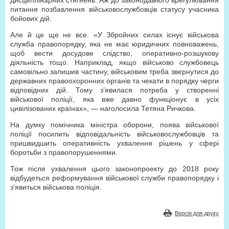
дисциплінарних стягнень. Аж до законодавчого врегулювання
питання позбавлення військовослужбовців статусу учасника
бойових дій.
Але й це ще не все. «У Збройних силах існує військова
служба правопорядку, яка не має юридичних повноважень,
щоб вести досудове слідство, оперативно-розшукову
діяльність тощо. Наприклад, якщо військово службовець
самовільно залишив частину, військовим треба звернутися до
державних правоохоронних органів та чекати в порядку черги
відповідних дій. Тому з’явилася потреба у створенні
військової поліції, яка вже давно функціонує в усіх
цивілізованих країнах», — наголосила Тетяна Ричкова.
На думку помічника міністра оборони, поява військової
поліції посилить відповідальність військовослужбовців та
пришвидшить оперативність ухвалення рішень у сфері
боротьби з правопорушеннями.
Тож після ухвалення цього законопроекту до 2018 року
відбудеться реформування військової служби правопорядку і
з’явиться військова поліція.
Версія для друку