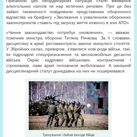
Причиною цих неординарних ситуацій стало вживання
алкогольних напоїв чи нар котичних речовин. Про це без
зайвої таємничості повідомили представники оборонного
відомства на брифінгу «Зволікання з ухваленням оборонних
законопроектів ставить під загрозу життя кожного в зоні АТО».
«Чинне законодавство потребує оновлення», — вважає
помічник міністра оборони Тетяна Ричкова. За її словами,
дисципліну в армії регламентують закони минулого століття.
У Збройних силах, приміром, з’явилися нові роди військ, такі,
як підрозділи спецпризначення та високомобільні десантні
війська. Окрім кадрових військових, контрактників і
строковиків, лави армії поповнили мобілізовані. А нинішній
дисциплінарний статут донедавна на них не поширювався.
Тренування і бойові виходи бійців