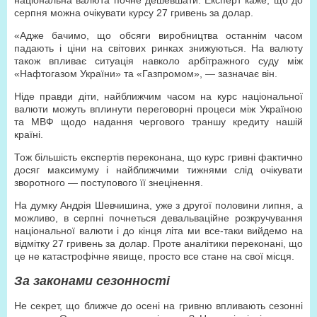
національна валюта почне дешевшати. Експерт каже, що до
серпня можна очікувати курсу 27 гривень за долар.
«Адже бачимо, що обсяги виробництва останнім часом
падають і ціни на світових ринках знижуються. На валюту
також впливає ситуація навколо арбітражного суду між
«Нафтогазом України» та «Газпромом», — зазначає він.
Ніде правди діти, найближчим часом на курс національної
валюти можуть вплинути переговорні процеси між Україною
та МВФ щодо надання чергового траншу кредиту нашій
країні.
Тож більшість експертів переконана, що курс гривні фактично
досяг максимуму і найближчими тижнями слід очікувати
зворотного — поступового її знецінення.
На думку Андрія Шевчишина, уже з другої половини липня, а
можливо, в серпні почнеться девальваційне розкручування
національної валюти і до кінця літа ми все-таки вийдемо на
відмітку 27 гривень за долар. Проте аналітики переконані, що
це не катастрофічне явище, просто все стане на свої місця.
За законами сезонності
Не секрет, що ближче до осені на гривню впливають сезонні