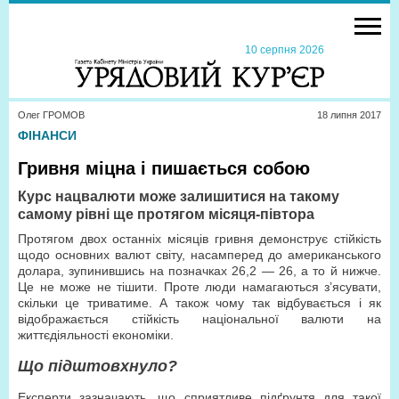
10 серпня 2026
Олег ГРОМОВ
18 липня 2017
ФІНАНСИ
Гривня міцна і пишається собою
Курс нацвалюти може залишитися на такому
самому рівні ще протягом місяця-півтора
Протягом двох останніх місяців гривня демонструє стійкість
щодо основних валют світу, насамперед до американського
долара, зупинившись на позначках 26,2 — 26, а то й нижче.
Це не може не тішити. Проте люди намагаються з’ясувати,
скільки це триватиме. А також чому так відбувається і як
відображається стійкість національної валюти на
життєдіяльності економіки.
Що підштовхнуло?
Експерти зазначають, що сприятливе підґрунтя для такої