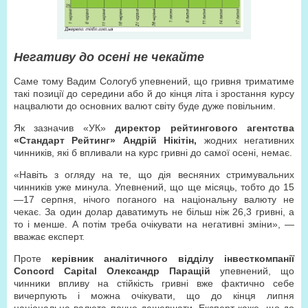
Негативу до осені не чекайте
Саме тому Вадим Сологуб упевнений, що гривня триматиме
такі позиції до середини або й до кінця літа і зростання курсу
нацвалюти до основних валют світу буде дуже повільним.
Як зазначив «УК»
директор рейтингового агентства
«Стандарт Рейтинг» Андрій Нікітін,
жодних негативних
чинників, які б впливали на курс гривні до самої осені, немає.
«Навіть з огляду на те, що дія весняних стримувальних
чинників уже минула. Упевнений, що ще місяць, тобто до 15
—17 серпня, нічого поганого на національну валюту не
чекає. За один долар даватимуть не більш ніж 26,3 гривні, а
то і менше. А потім треба очікувати на негативні зміни», —
вважає експерт.
Проте
керівник аналітичного відділу інвесткомпанії
Concord Capital Олександр Паращій
упевнений, що
чинники впливу на стійкість гривні вже фактично себе
вичерпують і можна очікувати, що до кінця липня