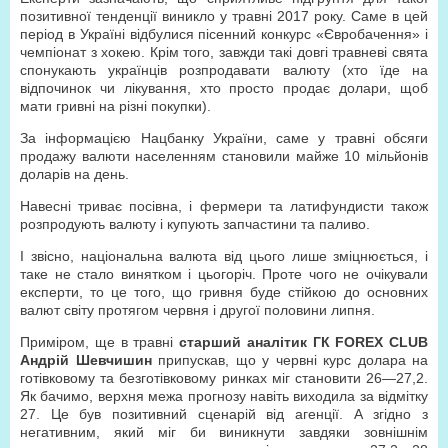
позитивної тенденції виникло у травні 2017 року. Саме в цей
період в Україні відбулися пісенний конкурс «Євробачення» і
чемпіонат з хокею. Крім того, завжди такі довгі травневі свята
спонукають українців розпродавати валюту (хто їде на
відпочинок чи лікування, хто просто продає долари, щоб
мати гривні на різні покупки).
За інформацією Нацбанку України, саме у травні обсяги
продажу валюти населенням становили майже 10 мільйонів
доларів на день.
Навесні триває посівна, і фермери та латифундисти також
розпродують валюту і купують запчастини та паливо.
І звісно, національна валюта від цього лише зміцнюється, і
таке не стало винятком і цьогоріч. Проте чого не очікували
експерти, то це того, що гривня буде стійкою до основних
валют світу протягом червня і другої половини липня.
Приміром, ще в травні
старший аналітик ГК FOREX CLUB
Андрій Шевчишин
припускав, що у червні курс долара на
готівковому та безготівковому ринках міг становити 26—27,2.
Як бачимо, верхня межа прогнозу навіть виходила за відмітку
27. Це був позитивний сценарій від агенції. А згідно з
негативним, який міг би виникнути завдяки зовнішнім