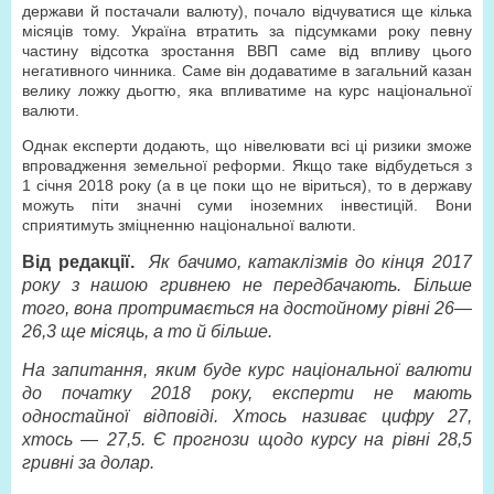
держави й постачали валюту), почало відчуватися ще кілька
місяців тому. Україна втратить за підсумками року певну
частину відсотка зростання ВВП саме від впливу цього
негативного чинника. Саме він додаватиме в загальний казан
велику ложку дьогтю, яка впливатиме на курс національної
валюти.
Однак експерти додають, що нівелювати всі ці ризики зможе
впровадження земельної реформи. Якщо таке відбудеться з
1 січня 2018 року (а в це поки що не віриться), то в державу
можуть піти значні суми іноземних інвестицій. Вони
сприятимуть зміцненню національної валюти.
Від редакції.
Як бачимо, катаклізмів до кінця 2017
року з нашою гривнею не передбачають. Більше
того, вона протримається на достойному рівні 26—
26,3 ще місяць, а то й більше.
На запитання, яким буде курс національної валюти
до початку 2018 року, експерти не мають
одностайної відповіді. Хтось називає цифру 27,
хтось — 27,5. Є прогнози щодо курсу на рівні 28,5
гривні за долар.