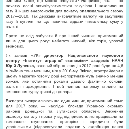
чинники. Отже, що можна очікувати? Наприкінці літа — на
початку осені активізуватиметься закупівля і накопичення
газу й інших енергоносіїв для початку опалювального сезону
2017—2018. Так держава витрачатиме валюту на закупівлю
газу й вугілля, на що повинна віддати чималеньку суму у
валюті.
Проте не слід забувати й про інший чинник, притаманний
лише для цього року: набагато нижчий, ніж торік, урожай
зернових.
Як заявив «УК»
директор Національного наукового
центру «Інститут аграрної економіки» академік НААН
Юрій Лупенко,
валовий збір пшениці в 2017 році буде на 4,6
мільйона тонн меншим, ніж у 2016-му. Звісно, агротрейдери в
цьому маркетинговому році експортуватимуть значно менше
збіжжя, яке останніми роками давало фактично основні
валютні надходження. І цей чинник напряму вплине на
зменшення курсу гривні до долара.
Експерти виокремлюють ще один чинник, притаманний саме
для 2017 року, — наслідки блокади Україною окремих
районів Донецької та Луганської областей. Зниження
експорту металу і прокату від підприємств, які працювали на
тимчасово окупованих територіях і юридично були
українськими (відраховували податки у скарбницю нашої