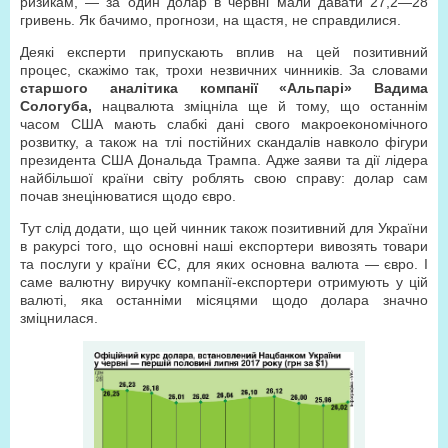
ризикам, — за один долар в червні мали давати 27,2—28
гривень. Як бачимо, прогнози, на щастя, не справдилися.
Деякі експерти припускають вплив на цей позитивний
процес, скажімо так, трохи незвичних чинників. За словами
старшого аналітика компанії «Альпарі» Вадима
Сологуба,
нацвалюта зміцніла ще й тому, що останнім
часом США мають слабкі дані свого макроекономічного
розвитку, а також на тлі постійних скандалів навколо фігури
президента США Дональда Трампа. Адже заяви та дії лідера
найбільшої країни світу роблять свою справу: долар сам
почав знецінюватися щодо євро.
Тут слід додати, що цей чинник також позитивний для України
в ракурсі того, що основні наші експортери вивозять товари
та послуги у країни ЄС, для яких основна валюта — євро. І
саме валютну виручку компанії-експортери отримують у цій
валюті, яка останніми місяцями щодо долара значно
зміцнилася.