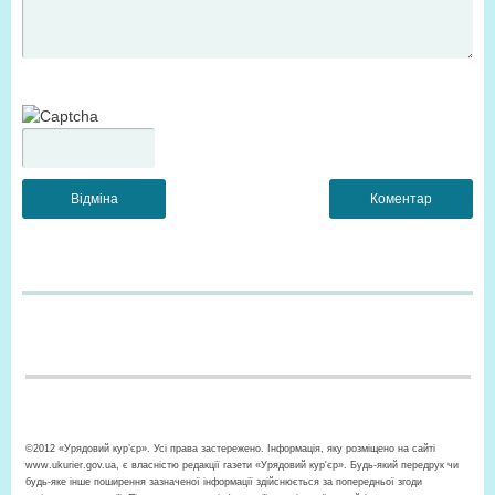
©2012 «Урядовий кур’єр». Усі права застережено. Інформація, яку розміщено на сайті
www.ukurier.gov.ua, є власністю редакції газети «Урядовий кур'єр». Будь-який передрук чи
будь-яке інше поширення зазначеної інформації здійснюється за попередньої згоди