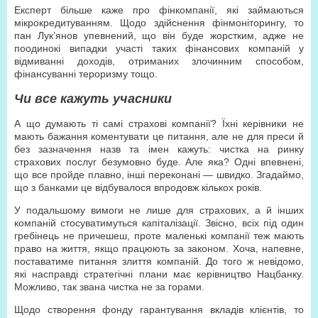
Експерт більше каже про фінкомпанії, які займаються
мікрокредитуванням. Щодо здійснення фінмоніторингу, то
пан Лук’янов упевнений, що він буде жорстким, адже не
поодинокі випадки участі таких фінансових компаній у
відмиванні доходів, отриманих злочинним способом,
фінансуванні тероризму тощо.
Чи все кажуть учасники
А що думають ті самі страхові компанії? Їхні керівники не
мають бажання коментувати це питання, але не для преси й
без зазначення назв та імен кажуть: чистка на ринку
страхових послуг безумовно буде. Але яка? Одні впевнені,
що все пройде плавно, інші переконані — швидко. Згадаймо,
що з банками це відбувалося впродовж кількох років.
У подальшому вимоги не лише для страхових, а й інших
компаній стосуватимуться капіталізації. Звісно, всіх під один
гребінець не причешеш, проте маленькі компанії теж мають
право на життя, якщо працюють за законом. Хоча, напевне,
поставатиме питання злиття компаній. До того ж невідомо,
які насправді стратегічні плани має керівництво Нацбанку.
Можливо, так звана чистка не за горами.
Щодо створення фонду гарантування вкладів клієнтів, то