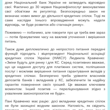
доки Національний банк України не затвердить відповідно
свої. Фактично до 30 червня Нацкомфінпослуг виконуватиме
свої обов’язки як регулятор. Безпосередньо закон не
визначає нових вимог до діяльності кредитних спілок. Тоді як
саме наслідки їхнього впровадження можуть надати
відповідь, чи буде розвиток або стагнація ринку».
Поживемо — побачимо, але говорити про це треба вже зараз
— потім бракуватиме часу на важливі уточнення і вирішення
питань.
Також дуже дипломатично до непростого питання передачі
функцій підходить і віцепрезидент Національної асоціації
кредитних спілок України (НАКСУ) Людмила Кравченко:
«Зміни будуть для ринку і для КС. Серед позитивних вважаю,
що це надання доступу для платіжних систем, поліпшення
послуг і можливе вирішення питання гарантування вкладів у
кредитних спілках. Безперечно треба урівняти власників
депозитів банків і вкладників у КС, забезпечити їм надійну
гарантію повернення своїх грошей. Це вважаю ключовим
моментом. Інший позитив — переліцензування згідно з
ухваленим законопроєктом не буде».
Пані Кравченко має рацію: досі вкладники кредитних спілок
не були захищені жодним законом. Натомість, як свідчить