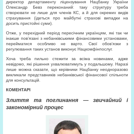
директор департаменту ліцензування Нацбанку України
Олександр Бевз переконаний: таку структуру треба
створювати не лише для членів КС, а й для окремих видів
страхування (ідеться про майбутні страхові випадки на
досить пристойні суми).
Отже, у перехідний період пересічним українцям, які так чи
інакше пов’язані з небанківськими фінансовими установами,
перейматися особливо не варто. Свої обов’язки з
регулювання таких установ виконує Нацкомфінпослуг.
Хоча треба пильно стежити за всіма новинами, адже
невідомо, які рішення ухвалюватимуть у подальшому. Наразі
лише можна сказати, що керівники Нацбанку неодноразово
викликали представників небанківської фінансової спільноти
для консультацій.
КОМЕНТАРІ
Злиття та поглинання — звичайний і
закономірний процес