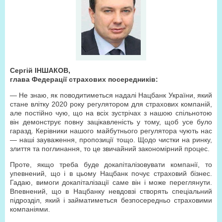
Сергій ІНШАКОВ,
глава Федерації страхових посередників:
— Не знаю, як поводитиметься надалі Нацбанк України, який
стане влітку 2020 року регулятором для страхових компаній,
але постійно чую, що на всіх зустрічах з нашою спільнотою
він демонструє повну зацікавленість у тому, щоб усе було
гаразд. Керівники нашого майбутнього регулятора чують нас
— наші зауваження, пропозиції тощо. Щодо чистки на ринку,
злиття та поглинання, то це звичайний закономірний процес.
Проте, якщо треба буде докапіталізовувати компанії, то
упевнений, що і в цьому Нацбанк почує страховий бізнес.
Гадаю, вимоги докапіталізації саме він і може переглянути.
Впевнений, що в Нацбанку невдовзі створять спеціальний
підрозділ, який і займатиметься безпосередньо страховими
компаніями.