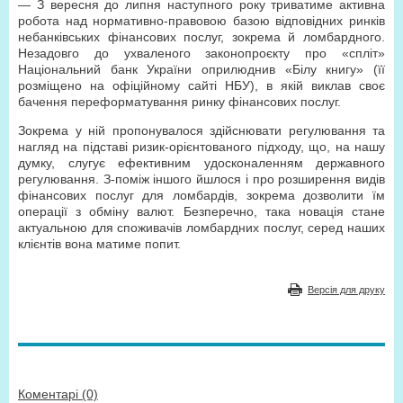
— З вересня до липня наступного року триватиме активна
робота над нормативно-правовою базою відповідних ринків
небанківських фінансових послуг, зокрема й ломбардного.
Незадовго до ухваленого законопроєкту про «спліт»
Національний банк України оприлюднив «Білу книгу» (її
розміщено на офіційному сайті НБУ), в якій виклав своє
бачення переформатування ринку фінансових послуг.
Зокрема у ній пропонувалося здійснювати регулювання та
нагляд на підставі ризик-орієнтованого підходу, що, на нашу
думку, слугує ефективним удосконаленням державного
регулювання. З-поміж іншого йшлося і про розширення видів
фінансових послуг для ломбардів, зокрема дозволити їм
операції з обміну валют. Безперечно, така новація стане
актуальною для споживачів ломбардних послуг, серед наших
клієнтів вона матиме попит.
Версія для друку
Коментарі (0)