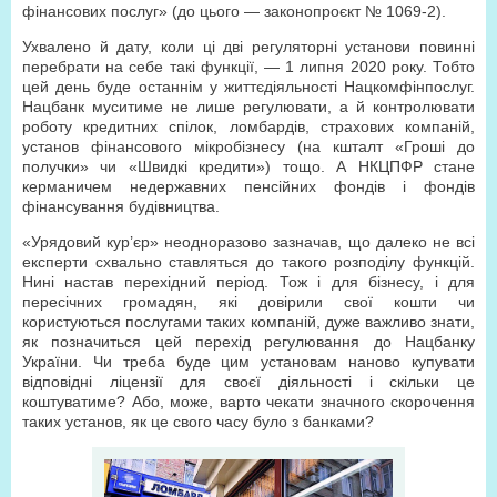
фінансових послуг» (до цього — законопроєкт № 1069-2).
Ухвалено й дату, коли ці дві регуляторні установи повинні
перебрати на себе такі функції, — 1 липня 2020 року. Тобто
цей день буде останнім у життєдіяльності Нацкомфінпослуг.
Нацбанк муситиме не лише регулювати, а й контролювати
роботу кредитних спілок, ломбардів, страхових компаній,
установ фінансового мікробізнесу (на кшталт «Гроші до
получки» чи «Швидкі кредити») тощо. А НКЦПФР стане
керманичем недержавних пенсійних фондів і фондів
фінансування будівництва.
«Урядовий кур’єр» неодноразово зазначав, що далеко не всі
експерти схвально ставляться до такого розподілу функцій.
Нині настав перехідний період. Тож і для бізнесу, і для
пересічних громадян, які довірили свої кошти чи
користуються послугами таких компаній, дуже важливо знати,
як позначиться цей перехід регулювання до Нацбанку
України. Чи треба буде цим установам наново купувати
відповідні ліцензії для своєї діяльності і скільки це
коштуватиме? Або, може, варто чекати значного скорочення
таких установ, як це свого часу було з банками?