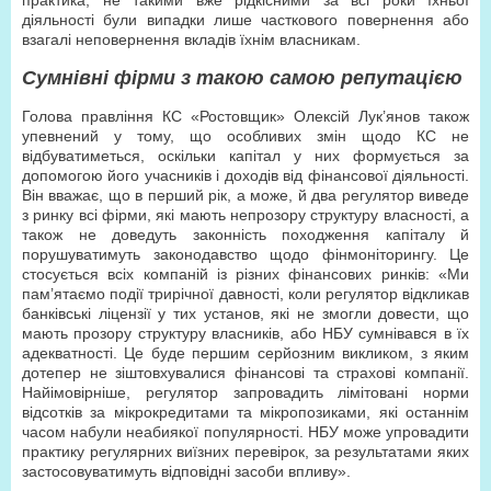
практика, не такими вже рідкісними за всі роки їхньої
діяльності були випадки лише часткового повернення або
взагалі неповернення вкладів їхнім власникам.
Сумнівні фірми з такою самою репутацією
Голова правління КС «Ростовщик» Олексій Лук’янов також
упевнений у тому, що особливих змін щодо КС не
відбуватиметься, оскільки капітал у них формується за
допомогою його учасників і доходів від фінансової діяльності.
Він вважає, що в перший рік, а може, й два регулятор виведе
з ринку всі фірми, які мають непрозору структуру власності, а
також не доведуть законність походження капіталу й
порушуватимуть законодавство щодо фінмоніторингу. Це
стосується всіх компаній із різних фінансових ринків: «Ми
пам’ятаємо події трирічної давності, коли регулятор відкликав
банківські ліцензії у тих установ, які не змогли довести, що
мають прозору структуру власників, або НБУ сумнівався в їх
адекватності. Це буде першим серйозним викликом, з яким
дотепер не зіштовхувалися фінансові та страхові компанії.
Найімовірніше, регулятор запровадить лімітовані норми
відсотків за мікрокредитами та мікропозиками, які останнім
часом набули неабиякої популярності. НБУ може упровадити
практику регулярних виїзних перевірок, за результатами яких
застосовуватимуть відповідні засоби впливу».