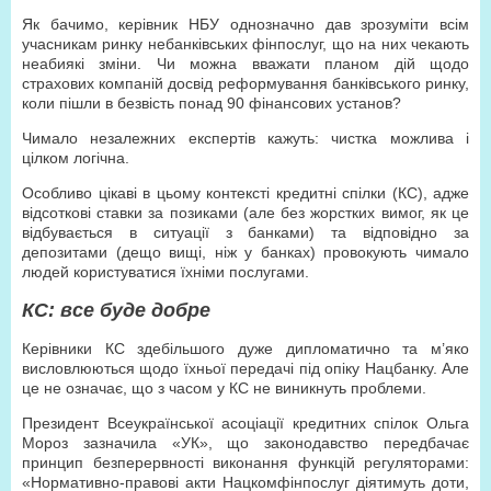
Як бачимо, керівник НБУ однозначно дав зрозуміти всім
учасникам ринку небанківських фінпослуг, що на них чекають
неабиякі зміни. Чи можна вважати планом дій щодо
страхових компаній досвід реформування банківського ринку,
коли пішли в безвість понад 90 фінансових установ?
Чимало незалежних експертів кажуть: чистка можлива і
цілком логічна.
Особливо цікаві в цьому контексті кредитні спілки (КС), адже
відсоткові ставки за позиками (але без жорстких вимог, як це
відбувається в ситуації з банками) та відповідно за
депозитами (дещо вищі, ніж у банках) провокують чимало
людей користуватися їхніми послугами.
КС: все буде добре
Керівники КС здебільшого дуже дипломатично та м’яко
висловлюються щодо їхньої передачі під опіку Нацбанку. Але
це не означає, що з часом у КС не виникнуть проблеми.
Президент Всеукраїнської асоціації кредитних спілок Ольга
Мороз зазначила «УК», що законодавство передбачає
принцип безперервності виконання функцій регуляторами:
«Нормативно-правові акти Нацкомфінпослуг діятимуть доти,