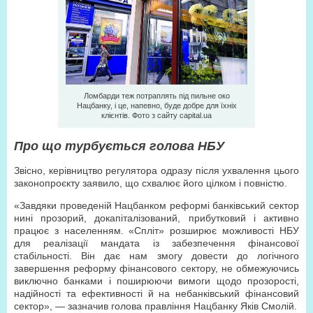
Ломбарди теж потраплять під пильне око
Нацбанку, і це, напевно, буде добре для їхніх
клієнтів. Фото з сайту capital.ua
Про що турбується голова НБУ
Звісно, керівництво регулятора одразу після ухвалення цього
законопроєкту заявило, що схвалює його цілком і повністю.
«Завдяки проведеній Нацбанком реформі банківський сектор
нині прозорий, докапіталізований, прибутковий і активно
працює з населенням. «Спліт» розширює можливості НБУ
для реалізації мандата із забезпечення фінансової
стабільності. Він дає нам змогу довести до логічного
завершення реформу фінансового сектору, не обмежуючись
виключно банками і поширюючи вимоги щодо прозорості,
надійності та ефективності й на небанківський фінансовий
сектор», — зазначив голова правління Нацбанку Яків Смолій.