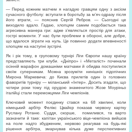
— Перед кожним матчем я нагадую гравцям одну з аксіом
сучасного футболу: вступати в боротьбу за м’яч одразу після
його втрати, — пояснив Сергій Ребров. — Сьогодні це
виходило вдало. Гадаю, хлопцям самим подобається така
агресивна манера гри: адже з’являється простір для атаки,
гострі моменти. У нас були проблеми в обороні, але добре,
що вдалося зіграти на нуль. Це повинно додати впевненості
хлопцям на наступні зустрічі.
Як і рік тому, в груповому турнірі Ліги Європи нашу країну
представляють три клуби. «Дніпро» і «Металіст» починали
осінній марафон домашніми матчами й обидва поступилися
своїм суперникам. Можна зрозуміти нинішніх підопічних
Мирона Маркевича: до Києва прилетів один із головних
фаворитів турніру — міланський «Інтер». Досить згадати, що
чотири роки тому під орудою знаменитого Жозе Моуріньо
італійці стали переможцями Ліги чемпіонів.
Ключовий момент поєдинку стався на 68 хвилині, коли
німецький арбітр Фелікс Цвайєр показав червону картку
Руслану Ротаню. Суддя, скорше, помилився, та варто
зазначити й таке: капітан українського віце-чемпіона вийшов
на поле надто збудженим, нервово реагував на будь-які
рішення арбітра, змарнував кілька дуже перспективних