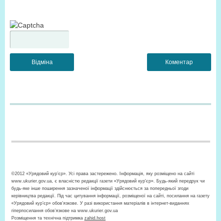
©2012 «Урядовий кур’єр». Усі права застережено. Інформація, яку розміщено на сайті
www.ukurier.gov.ua, є власністю редакції газети «Урядовий кур'єр». Будь-який передрук чи
будь-яке інше поширення зазначеної інформації здійснюється за попередньої згоди
керівництва редакції. Під час цитування інформації, розміщеної на сайті, посилання на газету
«Урядовий кур’єр» обов'язкове. У разі використання матеріалів в інтернет-виданнях
гіперпосилання обов’язкове на www.ukurier.gov.ua
Розміщення та технічна підтримка
zahid.host