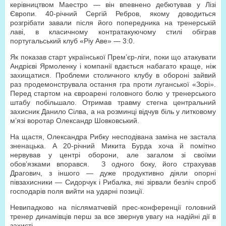
керівництвом Маестро — він впевнено дебютував у Лізі
Європи. 40-річний Сергій Ребров, якому доводиться
розгрібати завали після його попередника на тренерській
лаві, в класичному контратакуючому стилі обіграв
португальський клуб «Ріу Аве» — 3:0.
Як показав старт української Прем’єр-ліги, поки що атакувати
Андрієві Ярмоленку і компанії вдається набагато краще, ніж
захищатися. Проблеми столичного клубу в обороні зайвий
раз продемонструвала остання гра проти луганської «Зорі».
Перед стартом на євроарені головного болю у тренерського
штабу побільшало. Отримав травму стегна центральний
захисник Данило Сілва, а на розминці відчув біль у литковому
м’язі воротар Олександр Шовковський.
На щастя, Олександра Рибку несподівана заміна не застала
зненацька. А 20-річний Микита Бурда хоча й помітно
нервував у центрі оборони, але загалом зі своїми
обов’язками впорався. З одного боку, його страхував
Драгович, з іншого — дуже продуктивно діяли опорні
півзахисники — Сидорчук і Рибалка, які зірвали безліч спроб
господарів поля вийти на ударні позиції.
Невипадково на післяматчевій прес-конференції головний
тренер динамівців перш за все звернув увагу на надійні дії в
захисті.