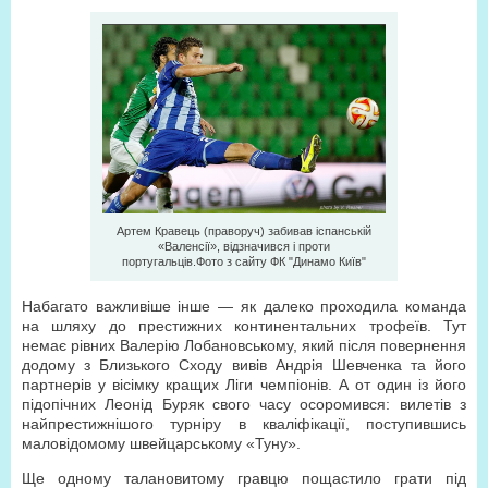
Артем Кравець (праворуч) забивав іспанській
«Валенсії», відзначився і проти
португальців.Фото з сайту ФК "Динамо Київ"
Набагато важливіше інше — як далеко проходила команда
на шляху до престижних континентальних трофеїв. Тут
немає рівних Валерію Лобановському, який після повернення
додому з Близького Сходу вивів Андрія Шевченка та його
партнерів у вісімку кращих Ліги чемпіонів. А от один із його
підопічних Леонід Буряк свого часу осоромився: вилетів з
найпрестижнішого турніру в кваліфікації, поступившись
маловідомому швейцарському «Туну».
Ще одному талановитому гравцю пощастило грати під