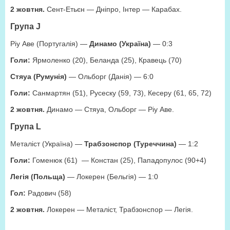
2 жовтня.
Сент-Етьєн — Дніпро, Інтер — Карабах.
Група J
Ріу Аве (Португалія) —
Динамо (Україна)
— 0:3
Голи:
Ярмоленко (20), Беланда (25), Кравець (70)
Стяуа (Румунія)
— Ольборг (Данія) — 6:0
Голи:
Санмартян (51), Русеску (59, 73), Кесеру (61, 65, 72)
2 жовтня.
Динамо — Стяуа, Ольборг — Ріу Аве.
Група L
Металіст (Україна) —
Трабзонспор (Туреччина)
— 1:2
Голи:
Гоменюк (61) — Констан (25), Пападопулос (90+4)
Легія (Польща)
— Локерен (Бельгія) — 1:0
Гол:
Радович (58)
2 жовтня.
Локерен — Металіст, Трабзонспор — Легія.