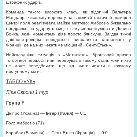
штрафних ударів.
Команда такого високого класу, як підопічні Вальтера
Маццаррі, чисельну перевагу на важливій тактичній позиції в
центрі поля реалізувала майже миттєво: Амброзіо буквально
продрався на ударну позицію і змусив капітулювати Дениса
Бойка, який моментами діяв просто блискуче. За два тижні
дніпропетровцям доведеться виправляти становище у
Франції, де на них чекатиме місцевий «Сент-Етьєн».
Найскладніша ситуація в «Металіста». Бронзовий призер
тогорічної першості нині перебуває в такому стані, коли ніхто
не може передбачити, що від нього чекати в кожному
наступному матчі.
ТАБЛО «УК»
Ліга Європи 1 тур
Група F
Дніпро (Україна) —
Інтер (Італія)
— 0:1
Гол:
Амброзіо (71)
Карабах (Вірменія) — Сент-Етьєн (Франція) — 0:0