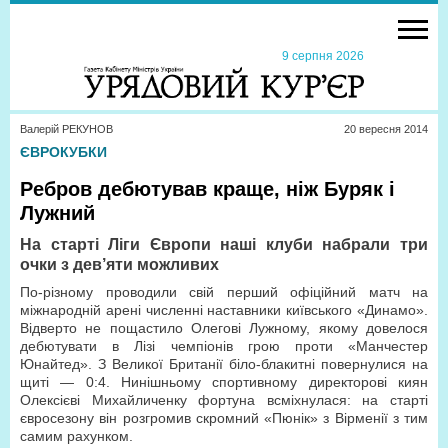
9 серпня 2026
Валерій РЕКУНОВ
20 вересня 2014
ЄВРОКУБКИ
Ребров дебютував краще, ніж Буряк і
Лужний
На старті Ліги Європи наші клуби набрали
три
очки з дев’яти можливих
По-різному проводили свій перший офіційний матч на
міжнародній арені численні наставники київського «Динамо».
Відверто не пощастило Олегові Лужному, якому довелося
дебютувати в Лізі чемпіонів грою проти «Манчестер
Юнайтед». З Великої Британії біло-блакитні повернулися на
щиті — 0:4. Нинішньому спортивному директорові киян
Олексієві Михайличенку фортуна всміхнулася: на старті
євросезону він розгромив скромний «Пюнік» з Вірменії з тим
самим рахунком.