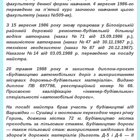
факультету денної форми навчання. 4 вересня 1986-го
переведено на п’ятий курс заочного навчання цього
факультету (наказ №509-вк).
З 15 вересня 1986 року знову працював у Білогірській
районній дорожній ремонтно-будівельній дільниці
водієм автокрана (наказ №71 від 15.09.1986 р.),
машиністом автокрана (наказ №47 від 30.11.1987 р.),
техніком геодезистом (наказ №87 від 20.12.1987).
Наказом №14 від 03.05.1988 р. переведено на посаду
майстра.
20 травня 1988 року я захистив диплом-проєкт
«Будівництво автомобільних доріг з використанням
місцевих дорожньо-будівельних матеріалів». Видано
диплом ПВ 697798, реєстраційний номер №66.
Присвоєно кваліфікацію «інженер-будівельник»
спеціальності «автомобільні дороги».
На посаді майстра брав участь у будівництві а/д
Варивідки — Сушівці з мостовим переходом через річку
Горинь, довжина містка 72 м. Будівництво містка
проходить за пільговим стажем. Будівництво дороги
— також пільговий стаж: використання шкідливих для
здоров’я дорожніх матеріалів (дьоготь Д-5 і Д-6 — II