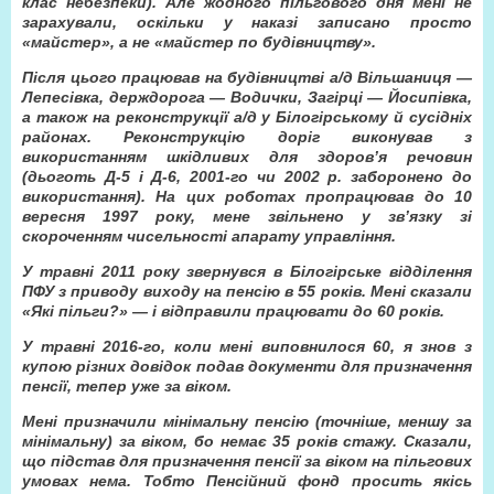
клас небезпеки). Але жодного пільгового дня мені не
зарахували, оскільки у наказі записано просто
«майстер», а не «майстер по будівництву».
Після цього працював на будівництві а/д Вільшаниця —
Лепесівка, держдорога — Водички, Загірці — Йосипівка,
а також на реконструкції а/д у Білогірському й сусідніх
районах. Реконструкцію доріг виконував з
використанням шкідливих для здоров’я речовин
(дьоготь Д-5 і Д-6, 2001-го чи 2002 р. заборонено до
використання). На цих роботах пропрацював до 10
вересня 1997 року, мене звільнено у зв’язку зі
скороченням чисельності апарату управління.
У травні 2011 року звернувся в Білогірське відділення
ПФУ з приводу виходу на пенсію в 55 років. Мені сказали
«Які пільги?» — і відправили працювати до 60 років.
У травні 2016-го, коли мені виповнилося 60, я знов з
купою різних довідок подав документи для призначення
пенсії, тепер уже за віком.
Мені призначили мінімальну пенсію (точніше, меншу за
мінімальну) за віком, бо немає 35 років стажу. Сказали,
що підстав для призначення пенсії за віком на пільгових
умовах нема. Тобто Пенсійний фонд просить якісь