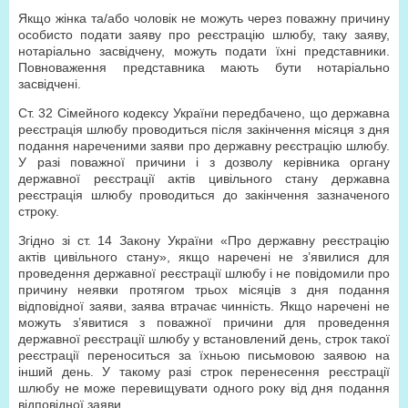
Якщо жінка та/або чоловік не можуть через поважну причину
особисто подати заяву про реєстрацію шлюбу, таку заяву,
нотаріально засвідчену, можуть подати їхні представники.
Повноваження представника мають бути нотаріально
засвідчені.
Ст. 32 Сімейного кодексу України передбачено, що державна
реєстрація шлюбу проводиться після закінчення місяця з дня
подання нареченими заяви про державну реєстрацію шлюбу.
У разі поважної причини і з дозволу керівника органу
державної реєстрації актів цивільного стану державна
реєстрація шлюбу проводиться до закінчення зазначеного
строку.
Згідно зі ст. 14 Закону України «Про державну реєстрацію
актів цивільного стану», якщо наречені не з’явилися для
проведення державної реєстрації шлюбу і не повідомили про
причину неявки протягом трьох місяців з дня подання
відповідної заяви, заява втрачає чинність. Якщо наречені не
можуть з’явитися з поважної причини для проведення
державної реєстрації шлюбу у встановлений день, строк такої
реєстрації переноситься за їхньою письмовою заявою на
інший день. У такому разі строк перенесення реєстрації
шлюбу не може перевищувати одного року від дня подання
відповідної заяви.