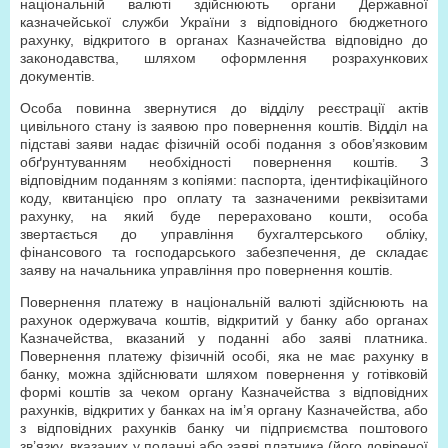
національній валюті здійснюють органи Державної
казначейської служби України з відповідного бюджетного
рахунку, відкритого в органах Казначейства відповідно до
законодавства, шляхом оформлення розрахункових
документів.
Особа повинна звернутися до відділу реєстрації актів
цивільного стану із заявою про повернення коштів. Відділ на
підставі заяви надає фізичній особі подання з обов’язковим
обґрунтуванням необхідності повернення коштів. З
відповідним поданням з копіями: паспорта, ідентифікаційного
коду, квитанцією про оплату та зазначеними реквізитами
рахунку, на який буде перераховано кошти, особа
звертається до управління бухгалтерського обліку,
фінансового та господарського забезпечення, де складає
заяву на начальника управління про повернення коштів.
Повернення платежу в національній валюті здійснюють на
рахунок одержувача коштів, відкритий у банку або органах
Казначейства, вказаний у поданні або заяві платника.
Повернення платежу фізичній особі, яка не має рахунку в
банку, можна здійснювати шляхом повернення у готівковій
формі коштів за чеком органу Казначейства з відповідних
рахунків, відкритих у банках на ім’я органу Казначейства, або
з відповідних рахунків банку чи підприємства поштового
зв’язку, вказаних у поданні або заяві платника (його довіреної