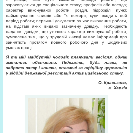
зараховуються до спеціального стажу; професія або посада;
характер виконуваної роботи; розділ, підрозділ, пункт,
найменування списків або їх номери, куди входить цей
період роботи; первинні документи за час виконання роботи,
на підставі яких видано зазначену довідку. Необхідність
надання довідки, що уточнює характер виконуваної роботи,
зумовлена тим, що у трудовій книжці немає інформації про
зайнятість протягом повного робочого дня у шкідливих
умовах праці.
Я та мій майбутній чоловік планували весілля, однак
змінились обставини. Підкажіть, будь ласка, як
забрати заяву і кошти, сплачені за офіційну церемонію
у відділі державної реєстрації актів цивільного стану.
О. Краськова,
м. Харків