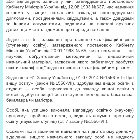
або відповідних записів у ній, затвердженого постановою
Кабінету Міністрів України від 12.08.1993 №637, час навчання
зокрема у вищих навчальних закладах підтверджується
дипломами, посвідченнями, свідоцтвами, а також довідками
та іншими документами, виданими на підставі архівних
даних, що містять відомості про періоди навчання.
Згідно з п. 5 Положення про освітньо-кваліфікаційні рівні
(ступеневу освіту), затвердженого постановою Кабінету
Міністрів України від 20.01.1998 №65, зміст навчання — це
науково обґрунтований методичний та дидактичний
навчальний матеріал, засвоєння якого забезпечує здобуття
освіти і кваліфікації згідно з освітньо-кваліфікаційним рівнем.
Згідно зі ст. 61 Закону України від 01.07.2014 №1556-VII «Про
вищу освіту» (закон №1556-VII), здобувачем вищої освіти є
студент — особа, зарахована до закладу вищої освіти з
метою здобуття вищої освіти ступеня молодшого бакалавра,
бакалавра чи магістра.
Особі, яка успішно виконала відповідну освітню (наукову)
програму і пройшла атестацію, видають документ про вищу
освіту (науковий ступінь) (ст. 7 закону №1556-VII).
Оскільки після закінчення навчання на підготовчому денному
відділенні вищого навчального закладу особі не надають