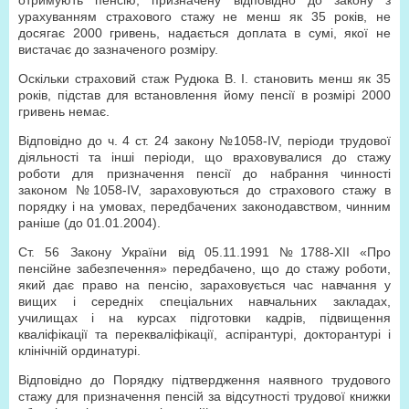
отримують пенсію, призначену відповідно до закону з
урахуванням страхового стажу не менш як 35 років, не
досягає 2000 гривень, надається доплата в сумі, якої не
вистачає до зазначеного розміру.
Оскільки страховий стаж Рудюка В. І. становить менш як 35
років, підстав для встановлення йому пенсії в розмірі 2000
гривень немає.
Відповідно до ч. 4 ст. 24 закону №1058-IV, періоди трудової
діяльності та інші періоди, що враховувалися до стажу
роботи для призначення пенсії до набрання чинності
законом №1058-IV, зараховуються до страхового стажу в
порядку і на умовах, передбачених законодавством, чинним
раніше (до 01.01.2004).
Ст. 56 Закону України від 05.11.1991 №1788-ХІІ «Про
пенсійне забезпечення» передбачено, що до стажу роботи,
який дає право на пенсію, зараховується час навчання у
вищих і середніх спеціальних навчальних закладах,
училищах і на курсах підготовки кадрів, підвищення
кваліфікації та перекваліфікації, аспірантурі, докторантурі і
клінічній ординатурі.
Відповідно до Порядку підтвердження наявного трудового
стажу для призначення пенсій за відсутності трудової книжки