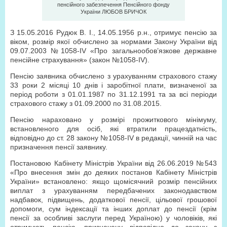
пенсійного забезпечення Пенсійного фонду
України ЛЮБОВ БРИЧОК
З 15.05.2016 Рудюк В. І., 14.05.1956 р.н., отримує пенсію за
віком, розмір якої обчислено за нормами Закону України від
09.07.2003 №1058-IV «Про загальнообов’язкове державне
пенсійне страхування» (закон №1058-IV).
Пенсію заявника обчислено з урахуванням страхового стажу
33 роки 2 місяці 10 днів і заробітної плати, визначеної за
період роботи з 01.01.1987 по 31.12.1991 та за всі періоди
страхового стажу з 01.09.2000 по 31.08.2015.
Пенсію нараховано у розмірі прожиткового мінімуму,
встановленого для осіб, які втратили працездатність,
відповідно до ст. 28 закону №1058-IV в редакції, чинній на час
призначення пенсії заявнику.
Постановою Кабінету Міністрів України від 26.06.2019 №543
«Про внесення змін до деяких постанов Кабінету Міністрів
України» встановлено: якщо щомісячний розмір пенсійних
виплат з урахуванням передбачених законодавством
надбавок, підвищень, додаткової пенсії, цільової грошової
допомоги, сум індексації та інших доплат до пенсії (крім
пенсії за особливі заслуги перед Україною) у чоловіків, які