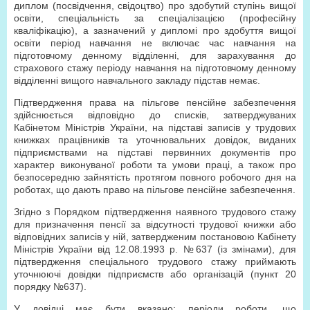
диплом (посвідчення, свідоцтво) про здобутий ступінь вищої
освіти, спеціальність за спеціалізацією (професійну
кваліфікацію), а зазначений у дипломі про здобуття вищої
освіти період навчання не включає час навчання на
підготовчому денному відділенні, для зарахування до
страхового стажу періоду навчання на підготовчому денному
відділенні вищого навчального закладу підстав немає.
Підтвердження права на пільгове пенсійне забезпечення
здійснюється відповідно до списків, затверджуваних
Кабінетом Міністрів України, на підставі записів у трудових
книжках працівників та уточнювальних довідок, виданих
підприємствами на підставі первинних документів про
характер виконуваної роботи та умови праці, а також про
безпосередню зайнятість протягом повного робочого дня на
роботах, що дають право на пільгове пенсійне забезпечення.
Згідно з Порядком підтвердження наявного трудового стажу
для призначення пенсії за відсутності трудової книжки або
відповідних записів у ній, затвердженим постановою Кабінету
Міністрів України від 12.08.1993 р. №637 (із змінами), для
підтвердження спеціального трудового стажу приймають
уточнюючі довідки підприємств або організацій (пункт 20
порядку №637).
У довідці має бути вказано: періоди роботи, що