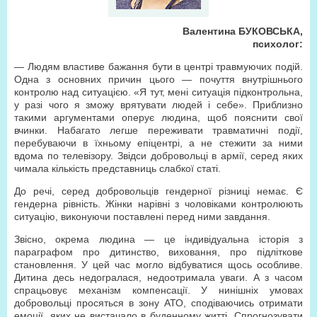
Валентина БУКОВСЬКА,
психолог:
— Людям властиве бажання бути в центрі травмуючих подій.
Одна з основних причин цього — почуття внутрішнього
контролю над ситуацією. «Я тут, мені ситуація підконтрольна,
у разі чого я зможу врятувати людей і себе». Приблизно
такими аргументами оперує людина, щоб пояснити свої
вчинки. Набагато легше переживати травматичні події,
перебуваючи в їхньому епіцентрі, а не стежити за ними
вдома по телевізору. Звідси добровольці в армії, серед яких
чимала кількість представниць слабкої статі.
До речі, серед добровольців гендерної різниці немає. Є
гендерна рівність. Жінки нарівні з чоловіками контролюють
ситуацію, виконуючи поставлені перед ними завдання.
Звісно, окрема людина — це індивідуальна історія з
параграфом про дитинство, виховання, про підліткове
становлення. У цей час могло відбуватися щось особливе.
Дитина десь недогралася, недоотримала уваги. А з часом
спрацьовує механізм компенсації. У нинішніх умовах
добровольці просяться в зону АТО, сподіваючись отримати
емоції, яких не вистачало в буденному житті. Спрогнозувати