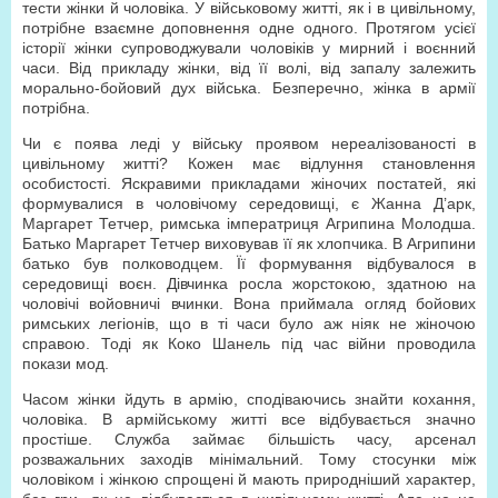
тести жінки й чоловіка. У військовому житті, як і в цивільному,
потрібне взаємне доповнення одне одного. Протягом усієї
історії жінки супроводжували чоловіків у мирний і воєнний
часи. Від прикладу жінки, від її волі, від запалу залежить
морально-бойовий дух війська. Безперечно, жінка в армії
потрібна.
Чи є поява леді у війську проявом нереалізованості в
цивільному житті? Кожен має відлуння становлення
особистості. Яскравими прикладами жіночих постатей, які
формувалися в чоловічому середовищі, є Жанна Д’арк,
Маргарет Тетчер, римська імператриця Агрипина Молодша.
Батько Маргарет Тетчер виховував її як хлопчика. В Агрипини
батько був полководцем. Її формування відбувалося в
середовищі воєн. Дівчинка росла жорстокою, здатною на
чоловічі войовничі вчинки. Вона приймала огляд бойових
римських легіонів, що в ті часи було аж ніяк не жіночою
справою. Тоді як Коко Шанель під час війни проводила
покази мод.
Часом жінки йдуть в армію, сподіваючись знайти кохання,
чоловіка. В армійському житті все відбувається значно
простіше. Служба займає більшість часу, арсенал
розважальних заходів мінімальний. Тому стосунки між
чоловіком і жінкою спрощені й мають природніший характер,