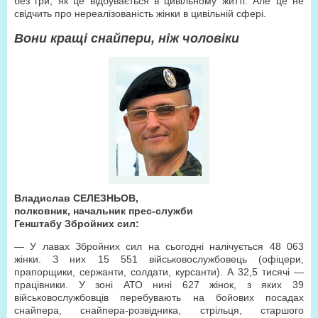
без гри, як це відбувається в цивільному житті. Але це не
свідчить про нереалізованість жінки в цивільній сфері.
Вони кращі снайпери, ніж чоловіки
Владислав СЕЛЕЗНЬОВ,
полковник, начальник прес-служби
Генштабу Збройних сил:
— У лавах Збройних сил на сьогодні налічується 48 063
жінки. З них 15 551 військовослужбовець (офіцери,
прапорщики, сержанти, солдати, курсанти). А 32,5 тисячі —
працівники. У зоні АТО нині 627 жінок, з яких 39
військовослужбовців перебувають на бойових посадах
снайпера, снайпера-розвідника, стрільця, старшого