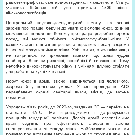
радіотелеграфіста, санітара-розвідника, планшетиста. Статус
учасника бойових дій уже отримали 1509 жінок-
військовослужбовців.
Центральний науково-дослідницький інститут на основі
законів про працю, беручи до уваги фізіологію жінок, фізичні
можливості, положення Кодексу про працю, розробив перелік
посад, які можуть обіймати військовослужбовці-жінки. У
кожній частині є штатний розпис з переліком посад, зокрема
й тих, які можуть займати жінки. Хай там як, а чоловіки якщо
не змирилися, то принаймні визнали, що жінки чудові
снайпери. Вони витриваліші, спокійніші й виваженіші. Тому
нелогічно використовувати жінку з умінням влучно стріляти
для роботи на кухні чи в лазні.
Побут жінок в армії, звісно, відрізняється від чоловічого,
зокрема й у польових умовах. У зоні проведення АТО
передбачено окремі санітарні вузли, місця, де можна
помитися.
Упродовж п’яти років, до 2020-го, завдання ЗС — перейти на
стандарти НАТО. Ми впроваджуємо і дотримуємося
принципів гендерної політики. Досвід армій європейських
країн свідчить про ефективність створення загонів
спецпризначення зі складу жінок. Найближчим часом ми
почуємо про активніше залучення жінок до служби в армії на