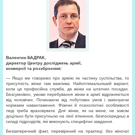
Валентин БАДРАК,
директор Центру досліджень армії,
конверсії та роззброєння:
— Якщо ми говоримо про армію як частину суспільства, то
присутність жінки там важлива. Найоптимальніший варіант,
коли це професійна служба, де жінки на штатних посадах.
Безсумнівно, умови перебування жінки в армії відрізняються
від чоловічих. Починаючи від побутових умов і закінчуючи
нормами навантаження. Фізичні й психологічні особливості
леді треба враховувати. Для жінки, як на мене, не зовсім
доцільно бути присутньою на лінії зіткнення, безпосередньо в
складі підрозділів, які виконують специфічні завдання.
Беззаперечний факт, перевірений на практиці: без жіночої