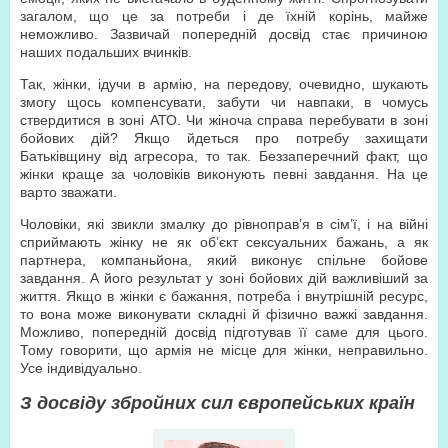
загалом, що це за потреби і де їхній корінь, майже
неможливо. Зазвичай попередній досвід стає причиною
наших подальших вчинків.
Так, жінки, ідучи в армію, на передову, очевидно, шукають
змогу щось компенсувати, забути чи навпаки, в чомусь
ствердитися в зоні АТО. Чи жіноча справа перебувати в зоні
бойових дій? Якщо йдеться про потребу захищати
Батьківщину від агресора, то так. Беззаперечний факт, що
жінки краще за чоловіків виконують певні завдання. На це
варто зважати.
Чоловіки, які звикли змалку до рівноправ’я в сім’ї, і на війні
сприймають жінку не як об’єкт сексуальних бажань, а як
партнера, компаньйона, який виконує спільне бойове
завдання. А його результат у зоні бойових дій важливіший за
життя. Якщо в жінки є бажання, потреба і внутрішній ресурс,
то вона може виконувати складні й фізично важкі завдання.
Можливо, попередній досвід підготував її саме для цього.
Тому говорити, що армія не місце для жінки, неправильно.
Усе індивідуально.
З досвіду збройних сил європейських країн