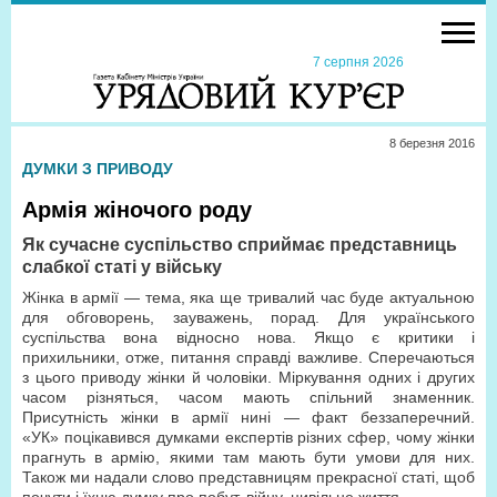
7 серпня 2026
8 березня 2016
ДУМКИ З ПРИВОДУ
Армія жіночого роду
Як сучасне суспільство сприймає представниць
слабкої статі у війську
Жінка в армії — тема, яка ще тривалий час буде актуальною
для обговорень, зауважень, порад. Для українського
суспільства вона відносно нова. Якщо є критики і
прихильники, отже, питання справді важливе. Сперечаються
з цього приводу жінки й чоловіки. Міркування одних і других
часом різняться, часом мають спільний знаменник.
Присутність жінки в армії нині — факт беззаперечний.
«УК» поцікавився думками експертів різних сфер, чому жінки
прагнуть в армію, якими там мають бути умови для них.
Також ми надали слово представницям прекрасної статі, щоб