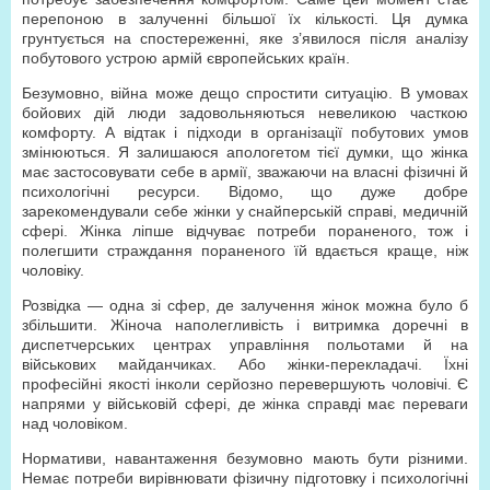
перепоною в залученні більшої їх кількості. Ця думка
грунтується на спостереженні, яке з’явилося після аналізу
побутового устрою армій європейських країн.
Безумовно, війна може дещо спростити ситуацію. В умовах
бойових дій люди задовольняються невеликою часткою
комфорту. А відтак і підходи в організації побутових умов
змінюються. Я залишаюся апологетом тієї думки, що жінка
має застосовувати себе в армії, зважаючи на власні фізичні й
психологічні ресурси. Відомо, що дуже добре
зарекомендували себе жінки у снайперській справі, медичній
сфері. Жінка ліпше відчуває потреби пораненого, тож і
полегшити страждання пораненого їй вдається краще, ніж
чоловіку.
Розвідка — одна зі сфер, де залучення жінок можна було б
збільшити. Жіноча наполегливість і витримка доречні в
диспетчерських центрах управління польотами й на
військових майданчиках. Або жінки-перекладачі. Їхні
професійні якості інколи серйозно перевершують чоловічі. Є
напрями у військовій сфері, де жінка справді має переваги
над чоловіком.
Нормативи, навантаження безумовно мають бути різними.
Немає потреби вирівнювати фізичну підготовку і психологічні