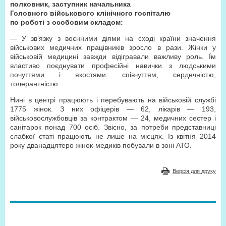
полковник, заступник начальника
Головного військового клінічного госпіталю
по роботі з особовим складом:
— У зв’язку з воєнними діями на сході країни значення
військових медичних працівників зросло в рази. Жінки у
військовій медицині завжди відігравали важливу роль. Їм
властиво поєднувати професійні навички з людськими
почуттями і якостями: співчуттям, сердечністю,
толерантністю.
Нині в центрі працюють і перебувають на військовій службі
1775 жінок. З них офіцерів — 62, лікарів — 193,
військовослужбовців за контрактом — 24, медичних сестер і
санітарок понад 700 осіб. Звісно, за потреби представниці
слабкої статі працюють не лише на місцях. Із квітня 2014
року дванадцятеро жінок-медиків побували в зоні АТО.
Версія для друку