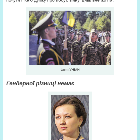
почути і їхню думку про побут, війну, цивільне життя.
Фото УНІАН
Гендерної різниці немає