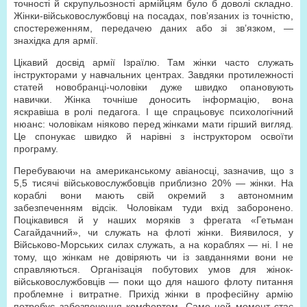
точності й скрупульозності армійцям було б доволі складно.
Жінки-військовослужбовці на посадах, пов’язаних із точністю,
спостереженням, передачею даних або зі зв’язком, —
знахідка для армії.
Цікавий досвід армії Ізраїлю. Там жінки часто служать
інструкторами у навчальних центрах. Завдяки протилежності
статей новобранці-чоловіки дуже швидко опановують
навички. Жінка точніше доносить інформацію, вона
яскравіша в ролі педагога. І ще спрацьовує психологічний
нюанс: чоловікам ніяково перед жінками мати гірший вигляд.
Це спонукає швидко й нарівні з інструктором освоїти
програму.
Перебуваючи на американському авіаносці, зазначив, що з
5,5 тисячі військовослужбовців приблизно 20% — жінки. На
кораблі вони мають свій окремий з автономним
забезпеченням відсік. Чоловікам туди вхід заборонено.
Поцікавився й у наших моряків з фрегата «Гетьман
Сагайдачний», чи служать на флоті жінки. Виявилося, у
Військово-Морських силах служать, а на кораблях — ні. І не
тому, що жінкам не довіряють чи із завданнями вони не
справляються. Організація побутових умов для жінок-
військовослужбовців — поки що для нашого флоту питання
проблемне і витратне. Прихід жінки в професійну армію
потребує забезпечення комфортом. Саме цей момент стає