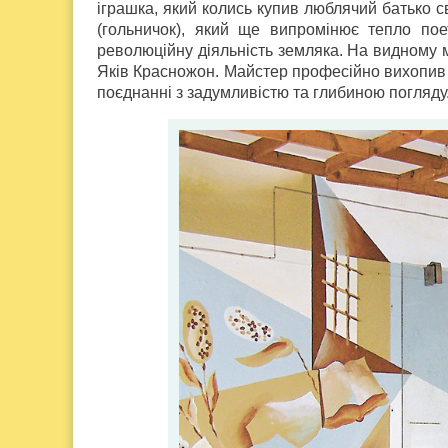
іграшка, який колись купив люблячий батько с
(гольничок), який ще випромінює тепло пое
революційну діяльність земляка. На видному м
Яків Красножон. Майстер професійно вихопив г
поєднанні з задумливістю та глибиною погляду