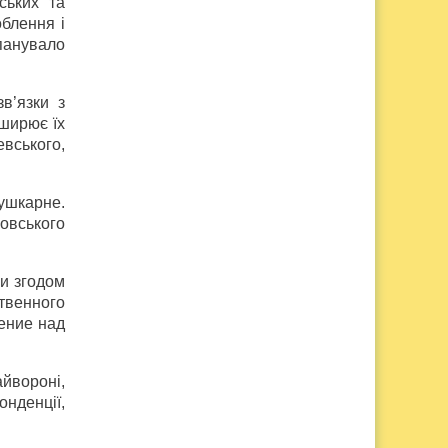
ських та
облення і
панувало
в’язки з
оширює їх
евського,
Пушкарне.
овського
ли згодом
твенного
ение над
айвороні,
онденції,