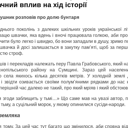
чний вплив на хід історії
рушник розповів про долю бунтаря
нього поколінь з далеких шкільних уроків української лі
ацю швачки, яка вдень і вночі працювала голкою, аби про
вчити було легко і швидко, бо вони западали в душу, зримо 
а швачка й досі залишається в закутку пам’яті, щоб за перш
істю строф.
шів і перекладів належать перу Павла Грабовського, який 
нопільського району на Сумщині. Зараз цей населен
села якихось кілька десятків метрів. У холодній землі 
і звідти озивається своїми полум’яними рядками до нас н
еперішній час далеко не такий, про який мріяв і який обстоюв
я згоди заблищить у тьмі…» Що саме мав на увазі автор, 
тьму, а суцільний морок, у якому опинилися сусіди-народи.
земляка
я тому. За цей час тут багато що змінилося, аби сповна ві