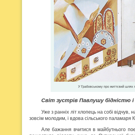
У Грабовському про життєвий шлях 
Світ зустрів Павлушу бідністю і
Уже з ранніх літ хлопець на собі відчув,
зовсім молодим, і вдова сільського паламаря К
Але бажання вчитися в майбутнього пое