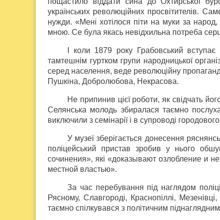
пощастило віддати сина до Охтирської бур
українських революційних просвітителів. Сам
нужди. «Мені хотілося піти на муки за народ
мною. Се була якась невідхильна потреба сер
І коли 1879 року Грабовський вступає 
тамтешнім гуртком групи народницької органі
серед населення, веде революційну пропаганд
Пушкіна, Добролюбова, Некрасова.
Не припинив цієї роботи, як свідчать йог
Селянська молодь збиралася таємно послуха
виключили з семінарії і в супроводі городового
У музеї зберігається донесення ряснянс
поліцейський пристав зробив у нього обшу
сочинения», які «доказывают озлобление и н
местной властью».
За час перебування під наглядом поліці
Рясному, Славгороді, Краснопіллі, Мезенівці,
таємно спілкувався з політичним піднаглядним