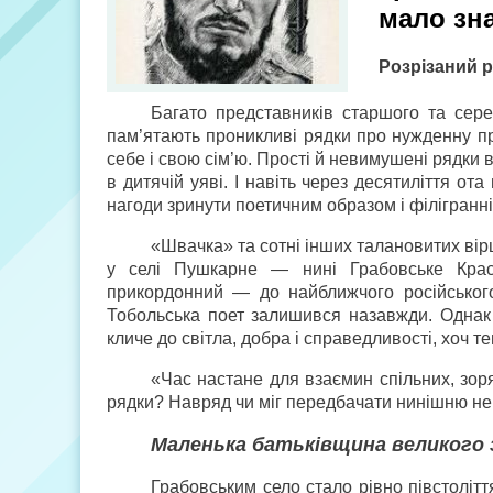
мало зна
Розрізаний 
Багато представників старшого та серед
пам’ятають проникливі рядки про нужденну пр
себе і свою сім’ю. Прості й невимушені рядки 
в дитячій уяві. І навіть через десятиліття от
нагоди зринути поетичним образом і філігранн
«Швачка» та сотні інших талановитих вір
у селі Пушкарне — нині Грабовське Крас
прикордонний — до найближчого російського 
Тобольська поет залишився назавжди. Однак 
кличе до світла, добра і справедливості, хоч т
«Час настане для взаємин спільних, зор
рядки? Навряд чи міг передбачати нинішню не 
Маленька батьківщина великого 
Грабовським село стало рівно півстолітт