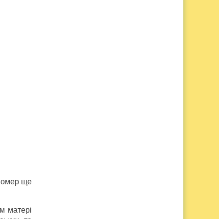
 помер ще
м матері