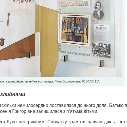
поета розповідає музейна експозиція. Фото Володимира КОВАЛЕНКА
 злиднями
 наскільки немилосердно поставилася до нього доля. Батько
сенія Григорівна залишилася з п’ятьма дітьми.
та було нестримним. Спочатку грамоти навчав дяк, а поті