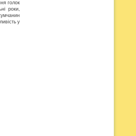
ння голок
ні роки,
 сумчанин
ливість у