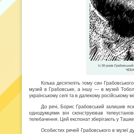
Із 38 років Грабовськи
ЧЕБАН
Кілька десятиліть тому син Грабовськог
музей в Грабовське, а іншу — в музей Тоболь
українському селі та в далекому російському мі
До речі, Борис Грабовський залишив яскр
однодумцями він сконструював телеустанов
телебачення. Цей експонат зберігають у Ташкен
Особистих речей Грабовського в музеї дуж