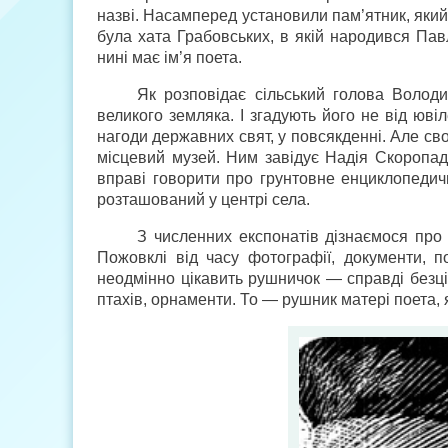
назві. Насамперед установили пам’ятник, який 
була хата Грабовських, в якій народився Пав
нині має ім’я поета.
Як розповідає сільський голова Волод
великого земляка. І згадують його не від юві
нагоди державних свят, у повсякденні. Але св
місцевий музей. Ним завідує Надія Скоропад,
вправі говорити про грунтовне енциклопедич
розташований у центрі села.
З численних експонатів дізнаємося про
Пожовклі від часу фотографії, документи, пое
неодмінно цікавить рушничок — справді безцін
птахів, орнаменти. То — рушник матері поета, 