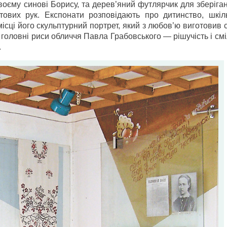
воєму синові Борису, та дерев’яний футлярчик для зберіга
тових рук. Експонати розповідають про дитинство, шкіль
ісці його скульптурний портрет, який з любов’ю виготовив
оловні риси обличчя Павла Грабовського — рішучість і смі
.