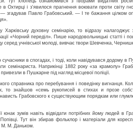
си. Тут хлопець ознайомився з творами видатних росій
е в Охтирці і з’явилося прагнення воювати проти світу гн
, — згадував Павло Грабовський. — І те бажання цілком о
ця».
у Харківську духовну семінарію, то відразу налагоджує з
зації «Чорний переділ». Пише народовольницькі статті і п
у серед учнівської молоді, вивчає твори Шевченка, Черниш
о сучасники в спогадах, і тоді, коли навідувався додому в 
ти семінариста. Наприкінці 1882 року «за крамолу» Граб
 привезли в Пушкарне під нагляд місцевої поліції.
ького справника про перебування і поведінку вигнанця. Ко
к, то знайшов «семь рукописей в стихах и прозе собс
енависть Грабовского к существующим порядкам или глумл
ї юнак зумів навіть відвідати потрібних йому людей в Гр
 Попівці. Тут він збирав фольклор і матеріали для коресп
 М. М. Даньком.