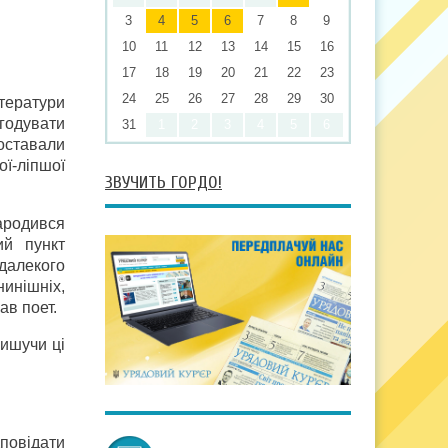
3
4
5
6
7
8
9
10
11
12
13
14
15
16
17
18
19
20
21
22
23
24
25
26
27
28
29
30
тератури
годувати
31
1
2
3
4
5
6
поставали
ої-ліпшої
ЗВУЧИТЬ ГОРДО!
народився
ий пункт
далекого
инішніх,
ав поет.
пишучи ці
дповідати