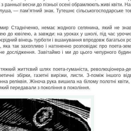
з ранньої весни до пізньої осені обрамлюють живі квіти. На 
луша, — пам’ятний знак. Тутешнє сільськогосподарське то
имир Стадніченко, немає жодного селянина, який не зна
лею до ювілею, а завжди: на уроках у школі, під час урочи
оєрідний вінець турботи і вшанування впродовж багатьох р
 яка так захопливо і натхненно розповідає про поета-зем
не дослідження. Завітаймо і ми до цього чепурного будин
 тяжкий життєвий шлях поета-гуманіста, революціонера-де
тичні збірки, газетні вирізки, листи. З-поміж іншого від
на реліквія. Жіноча рука вишила на білому полотні квіти,
який передавали з покоління в покоління.