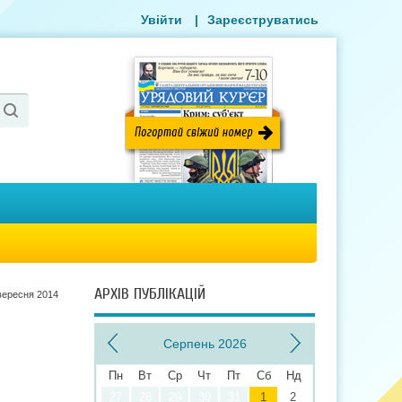
Увійти
|
Зареєструватись
АРХІВ ПУБЛІКАЦІЙ
вересня 2014
Серпень 2026
Пн
Вт
Ср
Чт
Пт
Сб
Нд
о
27
28
29
30
31
1
2