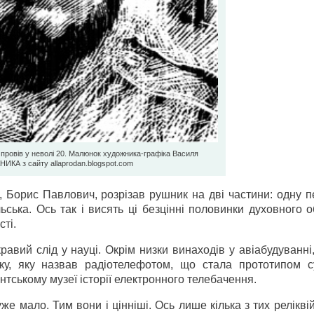
й провів у неволі 20. Малюнок художника-графіка Василя
ИКА з сайту allaprodan.blogspot.com
о, Борис Павлович, розрізав рушник на дві частини: одну 
ська. Ось так і висять ці безцінні половинки духовного 
сті.
авий слід у науці. Окрім низки винаходів у авіабудуванні
ку, яку назвав радіотелефотом, що стала прототипом с
тському музеї історії електронного телебачення.
е мало. Тим вони і цінніші. Ось лише кілька з тих реліквій