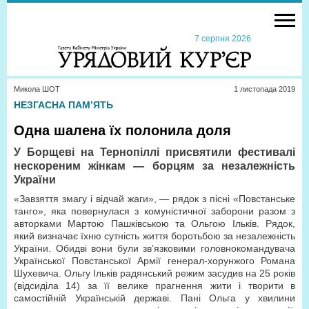
7 серпня 2026
Микола ШОТ
1 листопада 2019
НЕЗГАСНА ПАМ’ЯТЬ
Одна шалена їх полонила доля
У Борщеві на Тернопіллі присвятили фестивалі
нескореним жінкам — борцям за незалежність
України
«Завзяття змагу і відчай жаги», — рядок з пісні «Повстанське
танго», яка повернулася з комуністичної заборони разом з
авторками Мартою Пашківською та Ольгою Ільків. Рядок,
який визначає їхню сутність життя боротьбою за незалежність
України. Обидві вони були зв’язковими головнокомандувача
Української Повстанської Армії генерал-хорунжого Романа
Шухевича. Ольгу Ільків радянський режим засудив на 25 років
(відсиділа 14) за її велике прагнення жити і творити в
самостійній Українській державі. Пані Ольга у хвилини