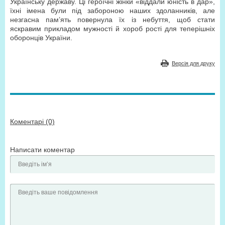
Українську державу. Ці героїчні жінки «віддали юність в дар»,
їхні імена були під забороною наших здоланників, але
незгасна пам’ять повернула їх із небуття, щоб стати
яскравим прикладом мужності й хороб рості для теперішніх
оборонців України.
Версія для друку
Коментарі (0)
Написати коментар