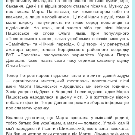
перепочинку викладала на папір власні поетичні думки, мрії,
бажання. Деякі з її віршів згодом ставали піснями. Музику до
них писала Марта Пашківська, хоч композитором себе не
вважала, а лише мелодійником. Ці пісні йшли з душі, тому й
мали широку популярність не лише серед повстанців та
підпільників. На жаль, нині знаємо хіба три пісні Марти
Пашківської на слова Ольги Ільків. Крім популярного
«Повстанського танго», кілька українських співаків виконують
«Самітність» та «Нічний перехід». Є ці твори й у репертуарі
аматора сцени, голови Борщівського районного осередку
ВУТ «Просвіта» заслуженого журналіста України Петра
Довгошиї. Каже, навіть свого часу отримав схвальну оцінку
Ольги Ільків.
Тепер Петрові нарешті вдалося втілити в життя давній задум
— організувати мистецький фестиваль повстанської пісні
імені Марти Пашківської «Зродились ми великої години».
Захід уперше відбувся в Борщеві. І невипадково, адже Марта
Пашківська народилася в цьому місті. З її життєпису відомо
небагато фактів. Петро Довгошия роками збирає інформацію
про славетну краянку.
Вдалося дізнатися, що Марта зростала у змішаній родині,
тобто батько був українцем, а мати — полькою. У такій самій
сім’ї народився й Льонгин Шиманський, якого вона покохала.
Він був на чотири роки старшим від Марти. Дівчина закінчила