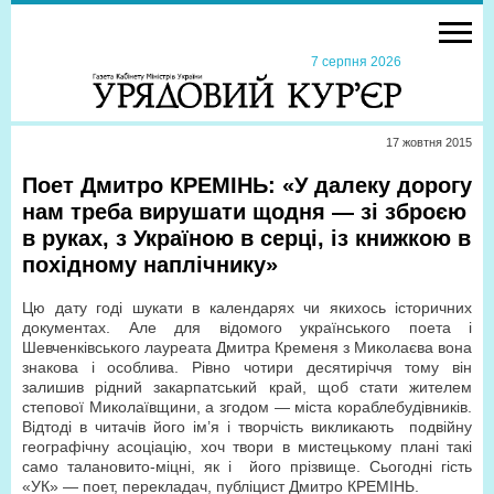
7 серпня 2026
17 жовтня 2015
Поет Дмитро КРЕМІНЬ: «У далеку дорогу
нам треба вирушати щодня — зі зброєю
в руках, з Україною в серці, із книжкою в
похідному наплічнику»
Цю дату годі шукати в календарях чи якихось історичних
документах. Але для відомого українського поета і
Шевченківського лауреата Дмитра Кременя з Миколаєва вона
знакова і особлива. Рівно чотири десятиріччя тому він
залишив рідний закарпатський край, щоб стати жителем
степової Миколаївщини, а згодом — міста кораблебудівників.
Відтоді в читачів його ім’я і творчість викликають подвійну
географічну асоціацію, хоч твори в мистецькому плані такі
само талановито-міцні, як і його прізвище. Сьогодні гість
«УК» — поет, перекладач, публіцист Дмитро КРЕМІНЬ.