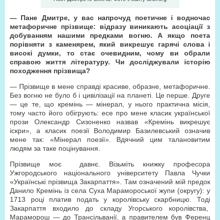
— Пане Дмитре, у вас напрочуд поетичне і водночас
метафоричне прізвище: відразу виникають асоціації з
добуванням нашими предками вогню. А якщо поета
порівняти з каменярем, який викрешує гарячі слова і
високі думки, то стає очевидним, чому ви обрали
справою життя літературу. Чи досліджували історію
походження прізвища?
— Прізвище в мене справді красиве, образне, метафоричне.
Без вогню не було б і цивілізації на планеті. Це перше. Друге
— це те, що кремінь — мінерал, у нього практична місія,
тому часто його обігрують: есе про мене класик української
прози Олександр Сизоненко назвав «Кремінь викрешує
іскри», а класик поезії Володимир Базилевський означив
мене так: «Мінерал поезії». Вдячний цим талановитим
людям за таке поцінування.
Прізвище моє давнє. Візьміть книжку професора
Ужгородського національного університету Павла Чучки
«Українські прізвища Закарпаття». Там означений мій предок
Данило Кремінь із села Суха Марамороської жупи (округу): у
1713 році платив подать у королівську скарбницю. Тоді
Закарпаття входило до складу Угорського королівства,
Мараморош — до Трансільванії, а правителем був Ференц