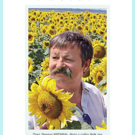
Поет Дмитро КРЕМІНЬ. Фото з сайту litnik.org