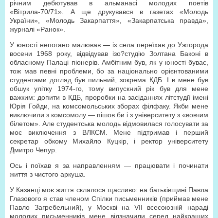
річним дебютував в альманасі молодих поетів
«Вітрила-70/71». А ще друкувався в газетах «Молодь
України», «Молодь Закарпаття», «Закарпатська правда»,
журналі «Ранок».
У юності непогано малював — із села переїхав до Ужгорода
восени 1968 року, відвідував ізо?студію Золтана Баконі в
обласному Палаці піонерів. Амбітним був, як у юності буває,
тож мав певні проблеми, бо за національно орієнтованими
студентами догляд був пильний, зокрема КДБ. І в мене був
обшук улітку 1974-го, тому випускний рік був для мене
важким: допити в КДБ, проробки на засіданнях літстудії імені
Юрія Гойди, на комсомольських зборах філфаку. Якби мене
виключили з комсомолу — пішов би і з університету з «вовчим
білетом». Але студентська молодь відмовилася голосувати за
моє виключення з ВЛКСМ. Мене підтримав і перший
секретар обкому Михайло Куцкір, і ректор університету
Дмитро Чепур.
Ось і поїхав я за направленням — працювати і починати
життя з чистого аркуша.
У Казанці моє життя склалося щасливо: на батьківщині Павла
Глазового я став членом Спілки письменників (приймав мене
Павло Загребельний), у Москві на VІІ всесоюзній нараді
молодих письменників мене відзначили серед найкращих