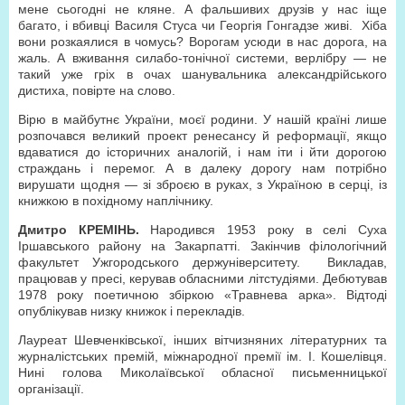
мене сьогодні не кляне. А фальшивих друзів у нас іще
багато, і вбивці Василя Стуса чи Георгія Гонгадзе живі. Хіба
вони розкаялися в чомусь? Ворогам усюди в нас дорога, на
жаль. А вживання силабо-тонічної системи, верлібру — не
такий уже гріх в очах шанувальника александрійського
дистиха, повірте на слово.
Вірю в майбутнє України, моєї родини. У нашій країні лише
розпочався великий проект ренесансу й реформації, якщо
вдаватися до історичних аналогій, і нам іти і йти дорогою
страждань і перемог. А в далеку дорогу нам потрібно
вирушати щодня — зі зброєю в руках, з Україною в серці, із
книжкою в похідному наплічнику.
Дмитро КРЕМІНЬ.
Народився 1953 року в селі Суха
Іршавського району на Закарпатті. Закінчив філологічний
факультет Ужгородського держуніверситету. Викладав,
працював у пресі, керував обласними літстудіями. Дебютував
1978 року поетичною збіркою «Травнева арка». Відтоді
опублікував низку книжок і перекладів.
Лауреат Шевченківської, інших вітчизняних літературних та
журналістських премій, міжнародної премії ім. І. Кошелівця.
Нині голова Миколаївської обласної письменницької
організації.