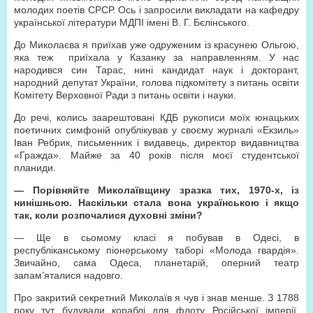
молодих поетів СРСР. Ось і запросили викладати на кафедру
української літератури МДПІ імені В. Г. Бєлінського.
До Миколаєва я приїхав уже одруженим із красунею Ольгою,
яка теж приїхала у Казанку за направленням. У нас
народився син Тарас, нині кандидат наук і докторант,
народний депутат України, голова підкомітету з питань освіти
Комітету Верховної Ради з питань освіти і науки.
До речі, колись заарештовані КДБ рукописи моїх юнацьких
поетичних симфоній опублікував у своєму журналі «Екзиль»
Іван Ребрик, письменник і видавець, директор видавництва
«Гражда». Майже за 40 років після моєї студентської
планиди.
— Порівняйте Миколаївщину зразка тих, 1970-х, із
нинішньою. Наскільки стала вона українською і якщо
так, коли розпочалися духовні зміни?
— Ще в сьомому класі я побував в Одесі, в
республіканському піонерському таборі «Молода гвардія».
Звичайно, сама Одеса, планетарій, оперний театр
запам’яталися надовго.
Про закритий секретний Миколаїв я чув і знав менше. З 1788
року тут будували кораблі для флоту Російської імперії,