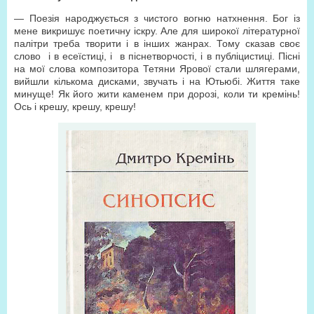
— Поезія народжується з чистого вогню натхнення. Бог із
мене викришує поетичну іскру. Але для широкої літературної
палітри треба творити і в інших жанрах. Тому сказав своє
слово і в есеїстиці, і в піснетворчості, і в публіцистиці. Пісні
на мої слова композитора Тетяни Ярової стали шлягерами,
вийшли кількома дисками, звучать і на Ютьюбі. Життя таке
минуще! Як його жити каменем при дорозі, коли ти кремінь!
Ось і крешу, крешу, крешу!