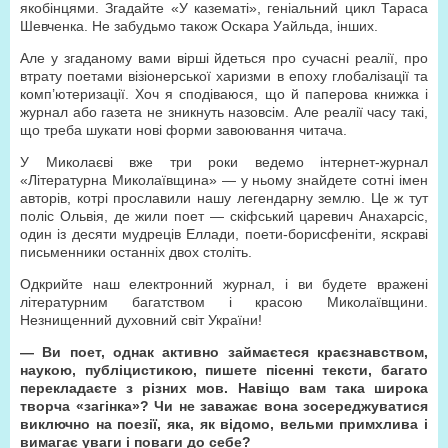
якобінцями. Згадайте «У казематі», геніальний цикл Тараса
Шевченка. Не забудьмо також Оскара Уайльда, інших.
Але у згаданому вами вірші йдеться про сучасні реалії, про
втрату поетами візіонерської харизми в епоху глобалізації та
комп’ютеризації. Хоч я сподіваюся, що й паперова книжка і
журнал або газета не зникнуть назовсім. Але реалії часу такі,
що треба шукати нові форми завоювання читача.
У Миколаєві вже три роки ведемо інтернет-журнал
«Літературна Миколаївщина» — у ньому знайдете сотні імен
авторів, котрі прославили нашу легендарну землю. Це ж тут
поліс Ольвія, де жили поет — скіфський царевич Анахарсіс,
один із десяти мудреців Еллади, поети-борисфеніти, яскраві
письменники останніх двох століть.
Одкрийте наш електронний журнал, і ви будете вражені
літературним багатством і красою Миколаївщини.
Незнищенний духовний світ України!
— Ви поет, однак активно займаєтеся краєзнавством,
наукою, публіцистикою, пишете пісенні тексти, багато
перекладаєте з різних мов. Навіщо вам така широка
творча «загінка»? Чи не заважає вона зосереджуватися
виключно на поезії, яка, як відомо, вельми примхлива і
вимагає уваги і поваги до себе?