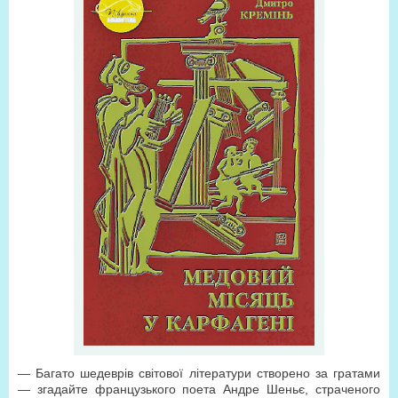
— Багато шедеврів світової літератури створено за гратами
— згадайте французького поета Андре Шеньє, страченого