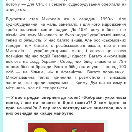
потому — для СРСР, і секрети суднобудування оберігали як
зіницю ока.
Відкритим став Миколаїв аж у середині 1990-х. Але
суднобудування, на жаль, занепало, і для його відродження
треба величезні кошти, кадри. До 1991 року в більш ніж
півмільйонному Миколаєві не було жодної української школи,
тепер їх більшість. У нас багато вишів. Але російськомовних
городян теж багато, є російськомовні школи, проте нині
Миколаїв — україноцентричне місто, і довело це своєю
позицією під час подій Революції гідності. Багато миколаївців
воюють на сході України. Серед них бійці знаменитої 79-ї
аеромобільної бригади. Багато бійців загинуло — понад 100
осіб — це більше, ніж в Афганістані. Багато поранених.
Миколаївщина тепло прийняла і розмістила ті військові
частини, які передислокувалися з Криму. Дух патріотизму в
місті навіч, але є й сепаратисти.
— У вас є рядки, звернені до колег: «Жебраки, українські
поети, / що ви пишете в бідні газети?/ З ким ідете на
прю, на ножі?» З першого погляду може видатися, що в
них безнадія на краще майбутнє.