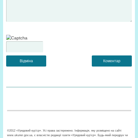
©2012 «Урядовий кур’єр». Усі права застережено. Інформація, яку розміщено на сайті
www.ukurier.gov.ua, є власністю редакції газети «Урядовий кур'єр». Будь-який передрук чи