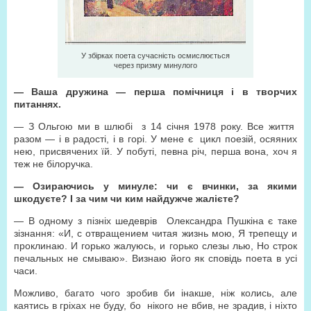
У збірках поета сучасність осмислюється
через призму минулого
— Ваша дружина — перша помічниця і в творчих
питаннях.
— З Ольгою ми в шлюбі з 14 січня 1978 року. Все життя
разом — і в радості, і в горі. У мене є цикл поезій, осяяних
нею, присвячених їй. У побуті, певна річ, перша вона, хоч я
теж не білоручка.
— Озираючись у минуле: чи є вчинки, за якими
шкодуєте? І за чим чи ким найдужче жалієте?
— В одному з пізніх шедеврів Олександра Пушкіна є таке
зізнання: «И, с отвращением читая жизнь мою, Я трепещу и
проклинаю. И горько жалуюсь, и горько слезы лью, Но строк
печальных не смываю». Визнаю його як сповідь поета в усі
часи.
Можливо, багато чого зробив би інакше, ніж колись, але
каятись в гріхах не буду, бо нікого не вбив, не зрадив, і ніхто