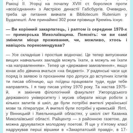
Ракоці ІІ. Угорці на початку ХVIII ст. боролися проти
«возз’єднання» з Австрією династії Габсбургів. Очевидно,
треба це питання вивчати в Bibliotecum Rutenium у
Будапешті. Але принаймні 302 роки прізвище Кремінь існує.
— Ви корінний закарпатець, і раптом із середини 1970-х
— приморська Миколаївщина. Поясніть: чи ви самі
змінили місце проживання, чи, можливо, хтось і
навіщось порекомендував?
— Усе складніше і простіше водночас. Це тепер випускники
вищих навчальних закладів можуть їхати, а можуть не їхати
«за направленням». Тепер це «державне замовлення», якщо
юнак або дівчина вчаться «на бюджеті». У радянські часи ще
поряд із заявою із проханням про допуск до вступних іспитів
ти писав обітницю, що поїдеш працювати туди, куди тебе
направлять. І я таку писав улітку 1970 року. Та настав 1975-
й, я закінчив філологічний факультет Ужгородського
державного університету і мусив обирати місце роботи з
кількох запитів зі шкіл, де були потрібні вчителі української
мови та літератури. А вчителі були потрібні у кримській Ялті,
у Вінницькій і Хмельницькій областях, у школі смт Казанка
Миколаївської області. Райцентр — з районною газетою, де
можна друкуватися молодому поетові. Я ще у п’ятому класі
надрукував перші віршики в «Закарпатській правді», в 17-