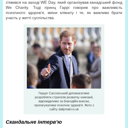
з’явився на заході WE Day, який організував канадський фонд
We Charity. Тоді принц Гаррі говорив про важливість
психічного здоров’я, зміни клімату і те, як важливо брати
участь у житті суспільства.
Герцог Сассекський допомагатиме
розробляти стратегію розвитку компанії,
відповідатиме за благодійні внески,
пропагуватиме психічне здоров’я. Фото з
сайту dailymail.co.uk
Скандальне інтерв’ю