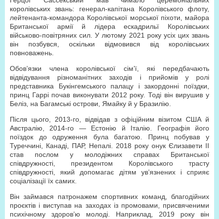
Герцог Сассекський мав чимало церемоніальних
королівських звань: генерал-капітана Королівського флоту,
лейтенанта-командора Королівської морської піхоти, майора
Британської армії й лідера ескадрильї Королівських
військово-повітряних сил. У лютому 2021 року усіх цих звань
він позбувся, оскільки відмовився від королівських
повноважень.
Обов’язки члена королівської сім’ї, які передбачають
відвідування різноманітних заходів і прийомів у ролі
представника Букінгемського палацу і закордонні поїздки,
принц Гаррі почав виконувати 2012 року. Тоді він вирушив у
Беліз, на Багамські острови, Ямайку й у Бразилію.
Після цього, 2013-го, відвідав з офіційним візитом США й
Австралію, 2014-го — Естонію й Італію. Географія його
поїздок до одруження була багатою. Принц побував у
Туреччині, Канаді, ПАР, Непалі. 2018 року онук Єлизавети II
став послом у молодіжних справах Британської
співдружності, президентом Королівського трасту
співдружності, який допомагає дітям ув’язнених і сприяє
соціалізації їх самих.
Він займався патронажем спортивних команд, благодійних
проєктів і виступав на заходах із промовами, присвяченими
психічному здоров’ю молоді. Наприклад, 2019 року він