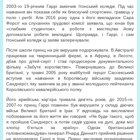
2003-го 19-річним Гаррі закінчив Ітонський коледж. Під час
навчання він показав себе як блискучий спортсмен, гравець у
поло і регбі. Але 2016 року одна з його викладачок Сара
Форсіт на слуханнях трудової комісії заявила, що юнак був
«слабким студентом», а роботи з мистецтва йому
допомагали робити викладачі. Щоправда, і Гаррі, і сам
Ітонський коледж ці заяви заперечували.
Після школи принц на рік вирушив подорожувати. В Австралії
працював на тваринницькій фермі, а в Африці, в Лесото,
дбав про дітей-сиріт і став продюсером документального
фільму «Забуте королівство». Повернувшись до Великої
Британії, у травні 2005 року майбутній герцог Сассекський
вступив на навчання в Королівську військову академію
Сандхерст, яку закінчив за рік у званні молодшого лейтенанта
Королівського кавалерійського полку.
Його армійська кар’єра тривала дев’ять років, до 2015-го.
2007-го принц Гаррі повинен був вирушити у складі діючих
військ Великої Британії в Ірак. У відповідь на висловлені
побоювання за його життя він говорив: «Не буде такого, щоб
я пройшов Сандхерст, а потім сидів удома на дупі, доки мої
хлопці б’ються за країну». Однак британський
головнокомандувач генерал Річард Даннатт прийняв рішення
не відправляти Гаррі в Ірак. Принц висловив розчарування,