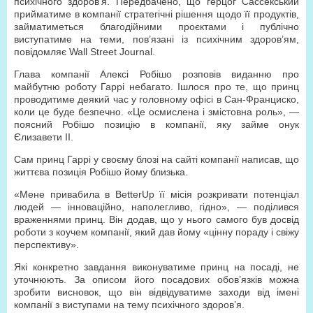
психічного здоров’я. Передбачено, що герцог Сассекський
прийматиме в компанії стратегічні рішення щодо її продуктів,
займатиметься благодійними проєктами і публічно
виступатиме на теми, пов’язані із психічним здоров’ям,
повідомляє Wall Street Journal.
Глава компанії Алексі Робішо розповів виданню про
майбутню роботу Гаррі небагато. Ішлося про те, що принц
проводитиме деякий час у головному офісі в Сан-Франциско,
коли це буде безпечно. «Це осмислена і змістовна роль», —
поясний Робішо позицію в компанії, яку займе онук
Єлизавети II.
Сам принц Гаррі у своєму блозі на сайті компанії написав, що
життєва позиція Робішо йому близька.
«Мене привабила в BetterUp її місія розкривати потенціал
людей — інноваційно, наполегливо, гідно», — поділився
враженнями принц. Він додав, що у нього самого був досвід
роботи з коучем компанії, який дав йому «цінну пораду і свіжу
перспективу».
Які конкретно завдання виконуватиме принц на посаді, не
уточнюють. За описом його посадових обов’язків можна
зробити висновок, що він відвідуватиме заходи від імені
компанії з виступами на тему психічного здоров’я.