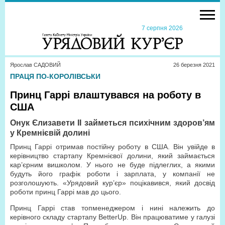
7 серпня 2026
Ярослав САДОВИЙ
26 березня 2021
ПРАЦЯ ПО-КОРОЛІВСЬКИ
Принц Гаррі влаштувався на роботу в
США
Онук Єлизавети II займеться психічним здоров’ям
у Кремнієвій долині
Принц Гаррі отримав постійну роботу в США. Він увійде в
керівництво стартапу Кремнієвої долини, який займається
кар’єрним вишколом. У нього не буде підлеглих, а якими
будуть його графік роботи і зарплата, у компанії не
розголошують. «Урядовий кур’єр» поцікавився, який досвід
роботи принц Гаррі мав до цього.
Принц Гаррі став топменеджером і нині належить до
керівного складу стартапу BetterUp. Він працюватиме у галузі