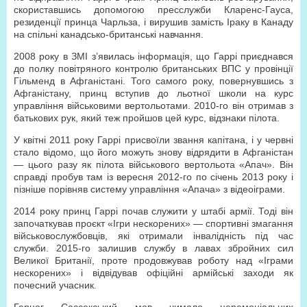
скориставшись допомогою прес­служби Кларенс-Гауса,
резиденції принца Чарльза, і вирушив замість Іраку в Канаду
на спільні канадсько-британські навчання.
2008 року в ЗМІ з’явилась інформація, що Гаррі приєднався
до полку повітряного контролю британських ВПС у провінції
Гільменд в Афганістані. Того самого року, повернувшись з
Афганістану, принц вступив до льотної школи на курс
управління військовими вертольотами. 2010-го він отримав з
батькових рук, який теж пройшов цей курс, відзнаки пілота.
У квітні 2011 року Гаррі присвоїли звання капітана, і у червні
стало відомо, що його можуть знову відрядити в Афганістан
— цього разу як пілота військового вертольота «Апач». Він
справді пробув там із вересня 2012-го по січень 2013 року і
пізніше порівняв систему управління «Апача» з відеоіграми.
2014 року принц Гаррі почав служити у штабі армії. Тоді він
започаткував проєкт «Ігри нескорених» — спортивні змагання
військовослужбовців, які отримали інвалідність під час
служби. 2015-го залишив службу в лавах збройних сил
Великої Британії, проте продовжував роботу над «Іграми
нескорених» і відвідував офіційні армійські заходи як
почесний учасник.