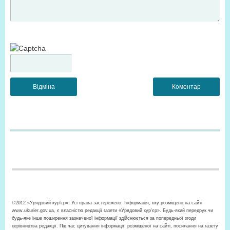
©2012 «Урядовий кур’єр». Усі права застережено. Інформація, яку розміщено на сайті
www.ukurier.gov.ua, є власністю редакції газети «Урядовий кур'єр». Будь-який передрук чи
будь-яке інше поширення зазначеної інформації здійснюється за попередньої згоди
керівництва редакції. Під час цитування інформації, розміщеної на сайті, посилання на газету