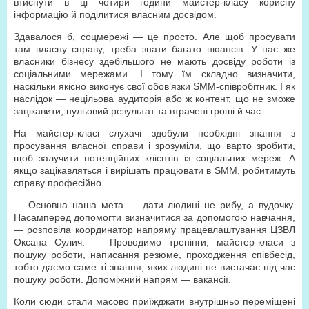
втиснути в ці чотири години майстер-класу корисну
інформацію й поділитися власним досвідом.
Здавалося б, соцмережі — це просто. Але щоб просувати
там власну справу, треба знати багато нюансів. У нас же
власники бізнесу здебільшого не мають досвіду роботи із
соціальними мережами. І тому їм складно визначити,
наскільки якісно виконує свої обов’язки SММ-співробітник. І як
наслідок — нецільова аудиторія або ж контент, що не зможе
зацікавити, нульовий результат та втрачені гроші й час.
На майстер-класі слухачі здобули необхідні знання з
просування власної справи і зрозуміли, що варто зробити,
щоб залучити потенційних клієнтів із соціальних мереж. А
якщо зацікавляться і вирішать працювати в SMM, робитимуть
справу професійно.
— Основна наша мета — дати людині не рибу, а вудочку.
Насамперед допомогти визначитися за допомогою навчання,
— розповіла координатор напряму працевлаштування ЦЗВЛ
Оксана Сулич. — Проводимо тренінги, майстер-класи з
пошуку роботи, написання резюме, проходження співбесід,
тобто даємо саме ті знання, яких людині не вистачає під час
пошуку роботи. Допоміжний напрям — вакансії.
Коли сюди стали масово приїжджати внутрішньо переміщені