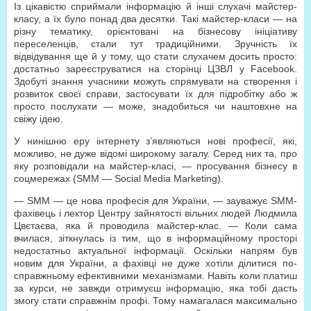
Із цікавістю сприймали інформацію й інші слухачі майстер-
класу, а їх було понад два десятки. Такі майстер-класи — на
різну тематику, орієнтовані на бізнесову ініціативу
переселенців, стали тут традиційними. Зручність їх
відвідування ще й у тому, що стати слухачем досить просто:
достатньо зареєструватися на сторінці ЦЗВЛ у Facebook.
Здобуті знання учасники можуть спрямувати на створення і
розвиток своєї справи, застосувати їх для підробітку або ж
просто послухати — може, знадобиться чи наштовхне на
свіжу ідею.
У нинішню еру інтернету з’являються нові професії, які,
можливо, не дуже відомі широкому загалу. Серед них та, про
яку розповідали на майстер-класі, — просування бізнесу в
соцмережах (SMM — Social Media Marketing).
— SMM — це нова професія для України, — зауважує SММ-
фахівець і лектор Центру зайнятості вільних людей Людмила
Цвєтаєва, яка й проводила майстер-клас. — Коли сама
вчилася, зіткнулась із тим, що в інформаційному просторі
недостатньо актуальної інформації. Оскільки напрям був
новим для України, а фахівці не дуже хотіли ділитися по-
справжньому ефективними механізмами. Навіть коли платиш
за курси, не завжди отримуєш інформацію, яка тобі дасть
змогу стати справжнім профі. Тому намагалася максимально