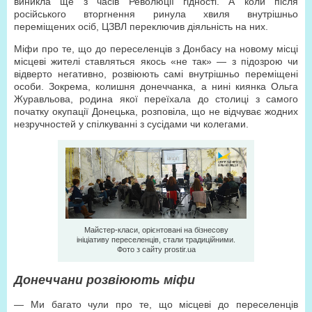
виникла ще з часів Революції гідності. А коли після
російського вторгнення ринула хвиля внутрішньо
переміщених осіб, ЦЗВЛ переключив діяльність на них.
Міфи про те, що до переселенців з Донбасу на новому місці
місцеві жителі ставляться якось «не так» — з підозрою чи
відверто негативно, розвіюють самі внутрішньо переміщені
особи. Зокрема, колишня донеччанка, а нині киянка Ольга
Журавльова, родина якої переїхала до столиці з самого
початку окупації Донецька, розповіла, що не відчуває жодних
незручностей у спілкуванні з сусідами чи колегами.
Майстер-класи, орієнтовані на бізнесову
ініціативу переселенців, стали традиційними.
Фото з сайту prostir.ua
Донеччани розвіюють міфи
— Ми багато чули про те, що місцеві до переселенців