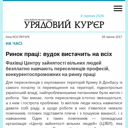
8 серпня 2026
Інна КОСЯНЧУК
28 липня 2017
НА ЧАСІ
Ринок праці: вудок вистачить на всіх
Фахівці Центру зайнятості вільних людей
безплатно навчають переселенців професій,
конкурентоспроможних на ринку праці
Для переселенців з окупованих територій Криму й Донбасу із
самого початку їх переміщення на території, підконтрольні
українській владі, найпроблемнішими питаннями були житло і
робота. Час минає, потік переселенців істотно зменшується,
а з ним і гострота проблеми. Із житлом люди якось навчилися
давати собі раду, а щодо роботи в них з’явилося чимало
помічників, готових підставити плече і з пошуком вакансії, і з
навчанням. Один з таких помічників — громадська
організація «Центр зайнятості вільних людей» (ЦЗВЛ), яка