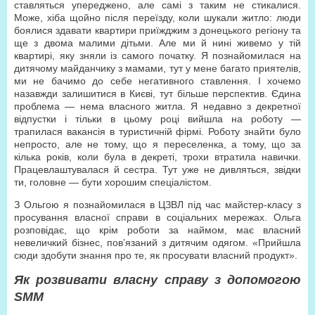
ставляться упереджено, але самі з таким не стикалися.
Може, хіба щойно після переїзду, коли шукали житло: люди
боялися здавати квартири приїжджим з донецького регіону та
ще з двома малими дітьми. Але ми й нині живемо у тій
квартирі, яку зняли із самого початку. Я познайомилася на
дитячому майданчику з мамами, тут у мене багато приятелів,
ми не бачимо до себе негативного ставлення. І хочемо
назавжди залишитися в Києві, тут більше перспектив. Єдина
проблема — нема власного житла. Я недавно з декретної
відпустки і тільки в цьому році вийшла на роботу —
трапилася вакансія в туристичній фірмі. Роботу знайти було
непросто, але не тому, що я переселенка, а тому, що за
кілька років, коли була в декреті, трохи втратила навички.
Працевлаштувалася й сестра. Тут уже не дивляться, звідки
ти, головне — бути хорошим спеціалістом.
З Ольгою я познайомилася в ЦЗВЛ під час майстер-класу з
просування власної справи в соціальних мережах. Ольга
розповідає, що крім роботи за наймом, має власний
невеличкий бізнес, пов’язаний з дитячим одягом. «Прийшла
сюди здобути знання про те, як просувати власний продукт».
Як розвивати власну справу з допомогою
SММ