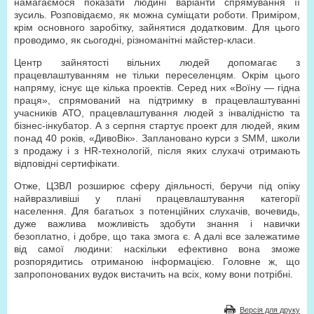
намагаємося показати людині варіанти спрямування її
зусиль. Розповідаємо, як можна суміщати роботи. Приміром,
крім основного заробітку, зайнятися додатковим. Для цього
проводимо, як сьогодні, різноманітні майстер-класи.
Центр зайнятості вільних людей допомагає з
працевлаштуванням не тільки переселенцям. Окрім цього
напряму, існує ще кілька проектів. Серед них «Воїну — гідна
праця», спрямований на підтримку в працевлаштуванні
учасників АТО, працевлаштування людей з інвалідністю та
бізнес-інкубатор. А з серпня стартує проект для людей, яким
понад 40 років, «ДивоВік». Заплановано курси з SММ, школи
з продажу і з HR-технологій, після яких слухачі отримають
відповідні сертифікати.
Отже, ЦЗВЛ розширює сферу діяльності, беручи під опіку
найвразливіші у плані працевлаштування категорії
населення. Для багатьох з потенційних слухачів, вочевидь,
дуже важлива можливість здобути знання і навички
безоплатно, і добре, що така змога є. А далі все залежатиме
від самої людини: наскільки ефективно вона зможе
розпорядитись отриманою інформацією. Головне ж, що
запропонованих вудок вистачить на всіх, кому вони потрібні.
Версія для друку