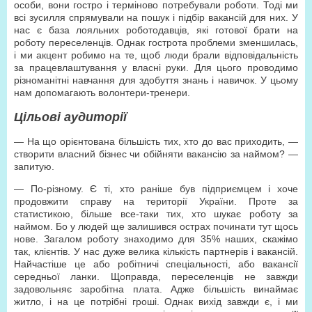
особи, вони гостро і терміново потребували роботи. Тоді ми
всі зусилля спрямували на пошук і підбір вакансій для них. У
нас є база лояльних роботодавців, які готової брати на
роботу переселенців. Однак гострота проблеми зменшилась,
і ми акцент робимо на те, щоб люди брали відповідальність
за працевлаштування у власні руки. Для цього проводимо
різноманітні навчання для здобуття знань і навичок. У цьому
нам допомагають волонтери-тренери.
Цільові аудиторії
— На що орієнтована більшість тих, хто до вас приходить, —
створити власний бізнес чи обійняти вакансію за наймом? —
запитую.
— По-різному. Є ті, хто раніше був підприємцем і хоче
продовжити справу на території України. Проте за
статистикою, більше все-таки тих, хто шукає роботу за
наймом. Бо у людей ще залишився острах починати тут щось
нове. Загалом роботу знаходимо для 35% наших, скажімо
так, клієнтів. У нас дуже велика кількість партнерів і вакансій.
Найчастіше це або робітничі спеціальності, або вакансії
середньої ланки. Щоправда, переселенців не завжди
задовольняє заробітна плата. Адже більшість винаймає
житло, і на це потрібні гроші. Однак вихід завжди є, і ми