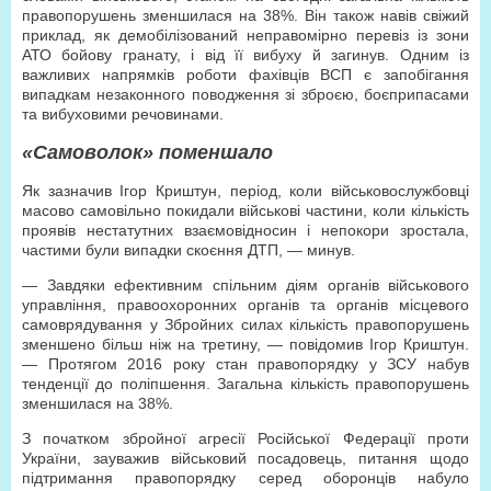
правопорушень зменшилася на 38%. Він також навів свіжий
приклад, як демобілізований неправомірно перевіз із зони
АТО бойову гранату, і від її вибуху й загинув. Одним із
важливих напрямків роботи фахівців ВСП є запобігання
випадкам незаконного поводження зі зброєю, боєприпасами
та вибуховими речовинами.
«Самоволок»
поменшало
Як зазначив Ігор Криштун, період, коли військовослужбовці
масово самовільно покидали військові частини, коли кількість
проявів нестатутних взаємовідносин і непокори зростала,
частими були випадки скоєння ДТП, — минув.
— Завдяки ефективним спільним діям органів військового
управління, правоохоронних органів та органів місцевого
самоврядування у Збройних силах кількість правопорушень
зменшено більш ніж на третину, — повідомив Ігор Криштун.
— Протягом 2016 року стан правопорядку у ЗСУ набув
тенденції до поліпшення. Загальна кількість правопорушень
зменшилася на 38%.
З початком збройної агресії Російської Федерації проти
України, зауважив військовий посадовець, питання щодо
підтримання правопорядку серед оборонців набуло