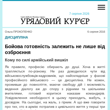
7 серпня 2026
Ольга ПРОКОПЕНКО
6 серпня 2016
ДИСЦИПЛІНА
Бойова готовність залежить не лише від
озброєння
Кому по силі армійський вишкіл
Як правило, професію обирають до душі. Хоча в житті
трапляється по-різному. Не раз доводилося чути від
військовослужбовців-кадровиків, що найскладніше у фахові
професійного військового — це дисципліна. Не кожен,
проживши до повноліття, маючи свободу дій і можливість
ведення діалогу аж до спору з рідними та шкільними
вчителями, готовий коритися наказам командирів.
Усвідомлення необхідності в цьому приходить, мабуть, з
досвідом. На сьогодні, на жаль, з гірким. А що вже говорити
про тих, хто в армію потрапив з цивільного життя у перші три