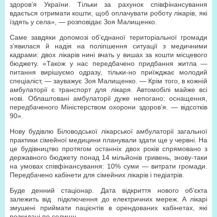
здоров’я України. Тільки за рахунок співфінансування
вдається отримати кошти, щоб оплачувати роботу лікарів, які
їздять у села», — розповідає Зоя Малищенко.
Саме завдяки допомозі об’єднаної територіальної громади
з’явилася й надія на поліпшення ситуації з медичними
кадрами: двох лікарів нині вчать у вишах за кошти місцевого
бюджету. «Також у нас передбачено придбання житла —
питання вирішуємо одразу, тільки-но приїжджає молодий
спеціаліст, — зауважує Зоя Малищенко. — Крім того, в кожній
амбулаторії є транспорт для лікаря. Автомобілі майже всі
нові. Облаштовані амбулаторії дуже непогано: оснащення,
передбаченого Міністерством охорони здоров’я. — відсотків
90».
Нову будівлю Біловодської лікарської амбулаторії загальної
практики сімейної медицини планували здати ще у червні. На
це будівництво протягом останніх двох років спрямовано з
державного бюджету понад 14 мільйонів гривень, знову-таки
на умовах співфінансування: 10% суми — витрати громади.
Передбачено кабінети для сімейних лікарів і педіатрів.
Буде денний стаціонар. Дата відкриття нового об’єкта
залежить від підключення до електричних мереж. А лікарі
змушені приймати пацієнтів в орендованих кабінетах, які
розкидані по селищу.