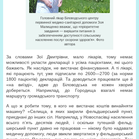
Головний лікар Біловодського центру
первинної медико-санітарної допомоги Зоя
Малищенко вважає, що «пріоритетне
завдання — вирішити питання із
забезпеченням доступності сільському
населенню послуг охорони здоров’я». Фото
автора
За словами Зої Дмитрівни, мало лікарів, тому немає
можливості укласти декларації з усіма пацієнтами, які цього
бажають. Як наслідок, не вистачає фінансування. А ті лікарі,
які працюють тут, уже підписали по 2600—2700 (за норми
1800 пацієнтів) декларацій. Та доводиться працювати ще й
«на виїзді», адже до Біловодська не кожен хворий
добереться. Наприклад, до Городища взагалі немає
маршруту громадського транспорту.
А що ж робити тому, в кого не вистачає коштів винайняти
машину? «Селища, в яких закрили фельдшерський пункт,
приєднані до інших сіл. Наприклад, у Новоспасівці населення
всього п’ять десятків людей, і оскільки тутешній фельд­
шерський пункт давно не працював — нікому було надавати
медичну допомогу, люди звикли звертатися у фельдшерський