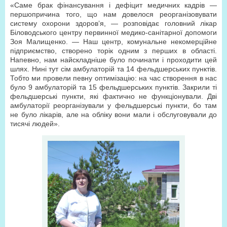
«Саме брак фінансування і дефіцит медичних кадрів —
першопричина того, що нам довелося реорганізовувати
систему охорони здоров’я, — розповідає головний лікар
Біловодського центру первинної медико-санітарної допомоги
Зоя Малищенко. — Наш центр, комунальне некомерційне
підприємство, створено торік одним з перших в області.
Напевно, нам найскладніше було починати і проходити цей
шлях. Нині тут сім амбулаторій та 14 фельд­шерських пунктів.
Тобто ми провели певну оптимізацію: на час створення в нас
було 9 амбулаторій та 15 фельдшерських пунктів. Закрили ті
фельдшерські пункти, які фактично не функціонували. Дві
амбулаторії реорганізували у фельдшерські пункти, бо там
не було лікарів, але на обліку вони мали і обслуговували до
тисячі людей».