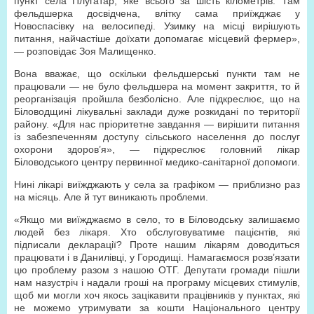
пункт села Плугатар, яке всього за шість кілометрів. Там
фельдшерка досвідчена, влітку сама приїжджає у
Новоспасівку на велосипеді. Узимку на місці вирішують
питання, найчастіше доїхати допомагає місцевий фермер»,
— розповідає Зоя Малищенко.
Вона вважає, що оскільки фельдшерські пункти там не
працювали — не було фельдшера на момент закриття, то й
реорганізація пройшла безболісно. Але підкреслює, що на
Біловодщині лікувальні заклади дуже розкидані по території
району. «Для нас пріоритетне завдання — вирішити питання
із забезпеченням доступу сільського населення до послуг
охорони здоров’я», — підкреслює головний лікар
Біловодського центру первинної медико-санітарної допомоги.
Нині лікарі виїжджають у села за графіком — приблизно раз
на місяць. Але й тут виникають проблеми.
«Якщо ми виїжджаємо в село, то в Біловодську залишаємо
людей без лікаря. Хто обслуговуватиме пацієнтів, які
підписали декларації? Проте нашим лікарям доводиться
працювати і в Данилівці, у Городищі. Намагаємося розв’язати
цю проблему разом з нашою ОТГ. Депутати громади пішли
нам назустріч і надали гроші на програму місцевих стимулів,
щоб ми могли хоч якось зацікавити працівників у пунктах, які
не можемо утримувати за кошти Національного центру