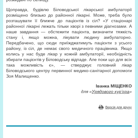
Щоправда, будівлю Біловодської лікарської амбулаторії
розміщено близько до районної лікарні. Може, треба було
розташувати її ближче до пацієнтів із сіл? «У стаціонарі
районної лікарні лежать тільки хворі з певними діагнозами. А
наше завдання — обстежити пацієнта, визначити тяжкість
стану і, якщо можна, лікувати людину амбулаторно.
Передбачено, що сюди приїжджатимуть пацієнти з усього
району, із сіл, де немає свого медичного працівника. Якщо
колись у нас буде лікар у кожній амбулаторії, необхідність
збирати пацієнтів у Біловодську відпаде. Але поки що для всіх
така можливість є», — стверджує головний лікар
Біловодського центру первинної медико-санітарної допомоги
Зоя Малищенко.
Іванка МІЩЕНКО
для «
Урядового кур’єра
»
Версія для друку