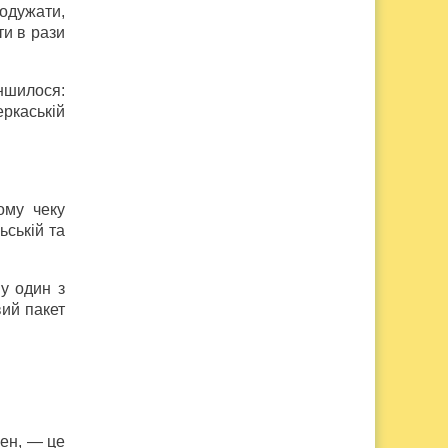
 одужати,
ти в рази
ншилося:
ркаській
ому чеку
ьській та
у один з
вий пакет
вен, — це