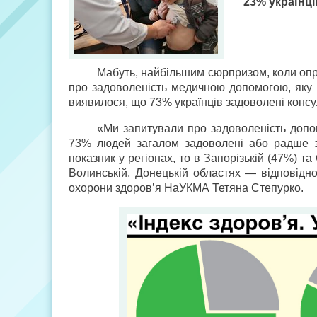
23% українці
Мабуть, найбільшим сюрпризом, коли опр
про задоволеність медичною допомогою, яку м
виявилося, що 73% українців задоволені консу
«Ми запитували про задоволеність допом
73% людей загалом задоволені або радше з
показник у регіонах, то в Запорізькій (47%) та
Волинській, Донецькій областях — відповід
охорони здоров’я НаУКМА Тетяна Степурко.