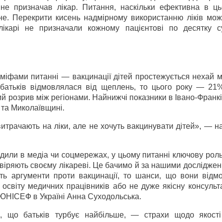
 не призначав лікар. Питання, наскільки ефективна в ць
рне. Перекрити кисень надмірному використанню ліків мож
лікарі не призначали кожному пацієнтові по десятку с
іфами питанні — вакцинації дітей простежується нехай м
 батьків відмовлялася від щеплень, то цього року — 21%
кий розрив між регіонами. Найнижчі показники в Івано-Франкі
 та Миколаївщині.
итрачають на ліки, але не хочуть вакцинувати дітей», — 
одили в медіа чи соцмережах, у цьому питанні ключову роль
овіряють своєму лікареві. Це бачимо й за нашими досліджен
ть аргументи проти вакцинації, то шанси, що вони відмо
у освіту медичних працівників або не дуже якісну консуль
у ЮНІСЕФ в Україні Анна Суходольська.
, що батьків турбує найбільше, — страхи щодо якості