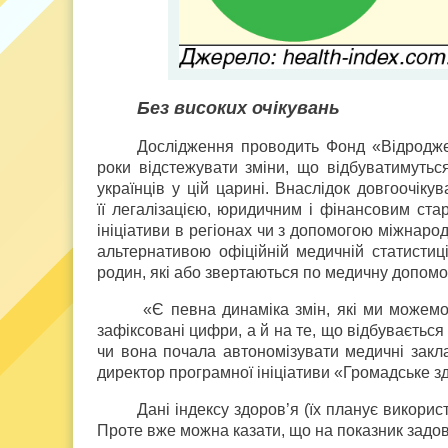
Без високих очікувань
Дослідження проводить Фонд «Відродже
роки відстежувати зміни, що відбуватимуться
українців у цій царині. Внаслідок довгоочік
її легалізацією, юридичним і фінансовим ста
ініціативи в регіонах чи з допомогою міжнарод
альтернативою офіційній медичній статистиц
родин, які або звертаються по медичну допомог
«Є певна динаміка змін, які ми можемо
зафіксовані цифри, а й на те, що відбувається
чи вона почала автономізувати медичні закла
директор програмної ініціативи «Громадське 
Дані індексу здоров’я (їх планує викорис
Проте вже можна казати, що на показник задово