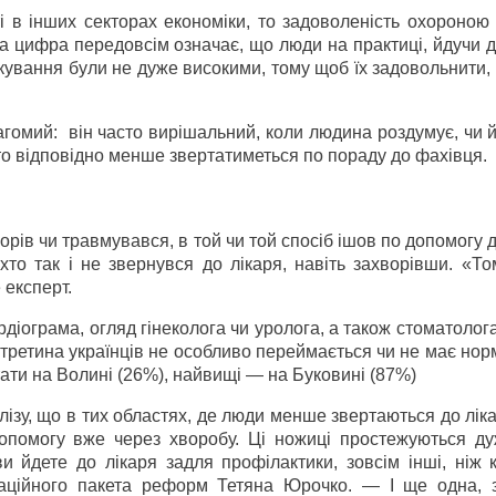
 в інших секторах економіки, то задоволеність охороною 
а цифра передовсім означає, що люди на практиці, йдучи д
чікування були не дуже високими, тому щоб їх задовольнити,
агомий: він часто вирішальний, коли людина роздумує, чи й
то відповідно менше звертатиметься по пораду до фахівця.
орів чи травмувався, в той чи той спосіб ішов по допомогу д
хто так і не звернувся до лікаря, навіть захворівши. «Т
 експерт.
іограма, огляд гінеколога чи уролога, а також стоматолога),
, третина українців не особливо переймається чи не має но
тати на Волині (26%), найвищі — на Буковині (87%)
лізу, що в тих областях, де люди менше звертаються до лік
опомогу вже через хворобу. Ці ножиці простежуються дуж
ви йдете до лікаря задля профілактики, зовсім інші, ніж
аційного пакета реформ Тетяна Юрочко. — І ще одна, з