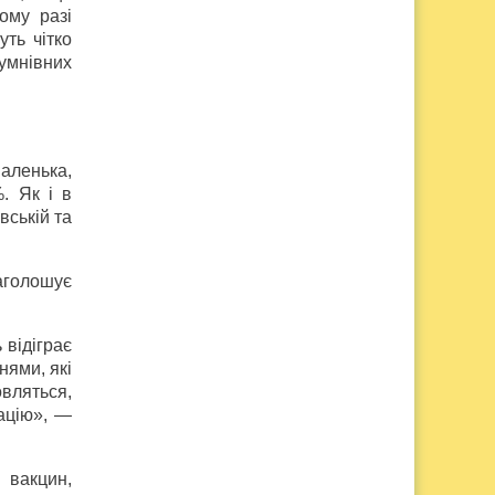
ому разі
уть чітко
умнівних
аленька,
. Як і в
вській та
наголошує
 відіграє
нями, які
вляться,
тацію», —
 вакцин,