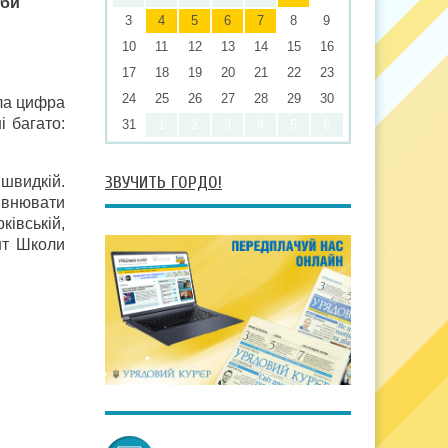
оби
3
4
5
6
7
8
9
10
11
12
13
14
15
16
17
18
19
20
21
22
23
24
25
26
27
28
29
30
ала цифра
і багато:
31
1
2
3
4
5
6
ЗВУЧИТЬ ГОРДО!
 швидкій.
івнювати
ківській,
нт Школи