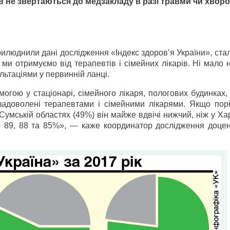
в не звертаються до медзакладу в разі травми чи хвор
илюднили дані дослідження «Індекс здоров’я України», ст
и отримуємо від терапевтів і сімейних лікарів. Ні мало н
льтаціями у первинній ланці.
огою у стаціонарі, сімейного лікаря, пологових будинках,
адоволені терапевтами і сімейними лікарями. Якщо пор
 Сумській областях (49%) він майже вдвічі нижчий, ніж у Хар
но 89, 88 та 85%», — каже координатор дослідження доце