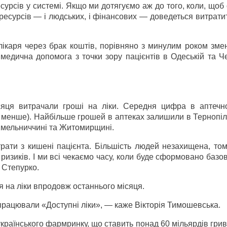
урсів у системі. Якщо ми дотягуємо аж до того, коли, щоб
 ресурсів — і людських, і фінансових — доведеться витрати
лікаря через брак коштів, порівняно з минулим роком зме
едична допомога з точки зору пацієнтів в Одеській та Че
сяця витрачали гроші на ліки. Середня цифра в аптечн
ь менше). Найбільше грошей в аптеках залишили в Тернопіл
Хмельниччині та Житомирщині.
рати з кишені пацієнта. Більшість людей незахищена, том
изиків. І ми всі чекаємо часу, коли буде сформовано базо
 Степурко.
 на ліки впродовж останнього місяця.
працювали «Доступні ліки», — каже Вікторія Тимошевська.
країнського фармринку, що ставить понад 60 мільярдів гри