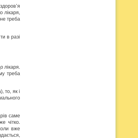
здоров’я
о лікаря,
 не треба
ти в разі
о лікаря.
ому треба
 то, як і
рмального
арів саме
е чітко.
 коли вже
дається,