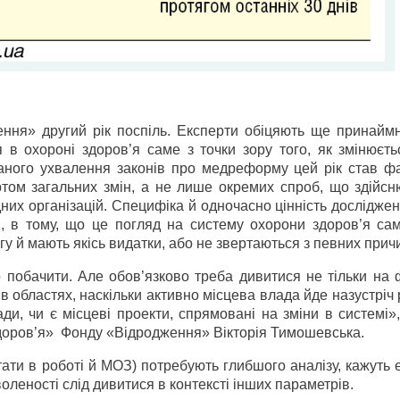
ння» другий рік поспіль. Експерти обіцяють ще принаймн
 в охороні здоров’я саме з точки зору того, як змінюєть
уваного ухвалення законів про медреформу цей рік став ф
ртом загальних змін, а не лише окремих спроб, що здійсн
них організацій. Специфіка й одночасно цінність досліджен
і, в тому, що це погляд на систему охорони здоров’я са
у й мають якісь видатки, або не звертаються з певних прич
 побачити. Але обов’язково треба дивитися не тільки на 
 в областях, наскільки активно місцева влада йде назустріч
ди, чи є місцеві проекти, спрямовані на зміни в системі
здоров’я» Фонду «Відродження» Вікторія Тимошевська.
тати в роботі й МОЗ) потребують глибшого аналізу, кажуть 
леності слід дивитися в контексті інших параметрів.