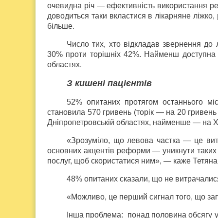
очевидна річ — ефективність використання рес
доводиться таки вкластися в лікарняне ліжко,
більше.
Число тих, хто відкладав звернення до 
30% проти торішніх 42%. Найменш доступна м
областях.
З кишені пацієнтів
52% опитаних протягом останнього мі
становила 570 гривень (торік — на 20 гривен
Дніпропетровській областях, найменше — на 
«Зрозуміло, що левова частка — це вит
основних акцентів реформи — уникнути таких р
послуг, щоб скористатися ним», — каже Тетяна
48% опитаних сказали, що не витрачалися
«Можливо, це перший сигнал того, що за
Інша проблема: понад половина обсягу у