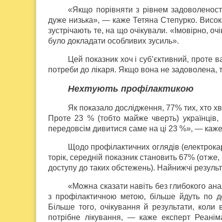
«Якщо порівняти з рівнем задоволеності
дуже низька», — каже Тетяна Степурко. Висок
зустрічають те, на що очікували. «Імовірно, о
було докладати особливих зусиль».
Цей показник хоч і суб’єктивний, проте в
потреби до лікаря. Якщо вона не задоволена, 
Нехтують профілактикою
Як показало дослідження, 77% тих, хто хв
Проте 23 % (тобто майже чверть) українців, 
передовсім дивитися саме на ці 23 %», — каже
Щодо профілактичних оглядів (електрокард
торік, середній показник становить 67% (отже
доступу до таких обстежень). Найнижчі резуль
«Можна сказати навіть без глибокого ана
з профілактичною метою, більше йдуть по д
Більше того, очікування й результати, коли 
потрібне лікування, — каже експерт Реанім