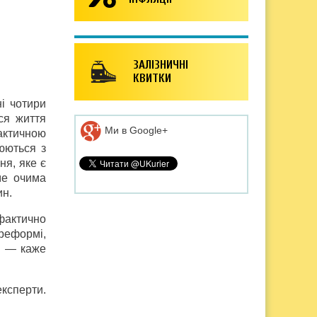
ЗАЛІЗНИЧНІ
КВИТКИ
і чотири
ся життя
Ми в Google+
актичною
юються з
ня, яке є
ме очима
ин.
фактично
 реформі,
», — каже
експерти.