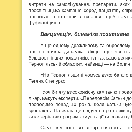
витрати на самолікування, препарати, яких
просвітницька кампанія серед пацієнтів, спі
прописані протоколи лікування, щоб самі 
фуфломіцинів.
Вакцинація: динаміка позитивна
У ще одному дражливому та оброслому м
але позитивна динаміка. Якщо торік чверть
більшості інших показників, тут так само вели
Тернопільській областях, найвищі — на Волині
«На Тернопільщині чомусь дуже багато в
Тетяна Степурко.
І хоч би яку високоякісну кампанію пров
лікар, кажуть експерти. «Передовсім батьки д
проводимо понад 10 років. Коли батьки чую
зростають. На жаль, це свідчить про неякісн
каже керівник програм комунікації та розвитк
Саме від того, як лікар пояснить те