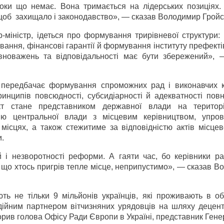
поки що немає. Вона тримається на лідерських позиціях. 
щоб захищало і законодавство», — сказав Володимир Грой
міністр, ідеться про формування трирівневої структури: 
ання, фінансові гарантії й формування інституту префекті
вноважень та відповідальності має бути збережений», 
передбачає формування спроможних рад і виконавчих ко
инципів повсюдності, субсидіарності й адекватності пов
 стане представником державної влади на територі
цію центральної влади з місцевим керівництвом, упро
місцях, а також стежитиме за відповідністю актів місцев
и.
 і незворотності реформи. А гаяти час, бо керівники ра
, що хтось пригрів тепле місце, неприпустимо», — сказав 
ть не тільки 9 мільйонів українців, які проживають в об
ійним партнером вітчизняних урядовців на шляху децентр
орив голова Офісу Ради Європи в Україні, представник Ген