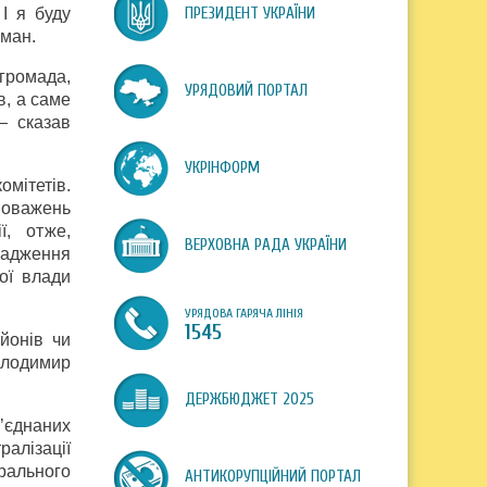
І я буду
ПРЕЗИДЕНТ УКРАЇНИ
сман.
громада,
УРЯДОВИЙ ПОРТАЛ
в, а саме
— сказав
УКРІНФОРМ
мітетів.
новажень
ї, отже,
ВЕРХОВНА РАДА УКРАЇНИ
вадження
ої влади
УРЯДОВА ГАРЯЧА ЛІНІЯ
1545
йонів чи
Володимир
ДЕРЖБЮДЖЕТ 2025
’єднаних
алізації
ерального
АНТИКОРУПЦІЙНИЙ ПОРТАЛ