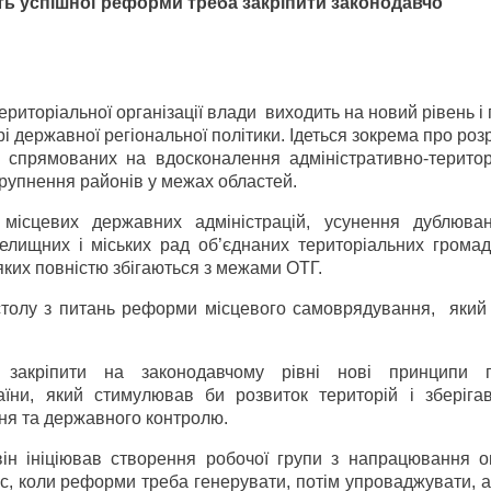
ть успішної реформи треба закріпити законодавчо
иторіальної організації влади виходить на новий рівень і
 державної регіональної політики. Ідеться зокрема про ро
, спрямованих на вдосконалення адміністративно-територ
крупнення районів у межах областей.
 місцевих державних адміністрацій, усунення дублюван
лищних і міських рад об’єднаних територіальних громад 
 яких повністю збігаються з межами ОТГ.
 столу з питань реформи місцевого самоврядування, який
 закріпити на законодавчому рівні нові принципи 
раїни, який стимулював би розвиток територій і зберіга
ня та державного контролю.
він ініціював створення робочої групи з напрацювання о
ас, коли реформи треба генерувати, потім упроваджувати, а