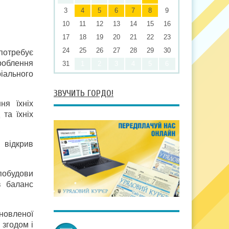
3
4
5
6
7
8
9
10
11
12
13
14
15
16
17
18
19
20
21
22
23
24
25
26
27
28
29
30
 потребує
зроблення
31
1
2
3
4
5
6
іального
ЗВУЧИТЬ ГОРДО!
ня їхніх
та їхніх
 відкрив
побудови
в баланс
новленої
 згодом і