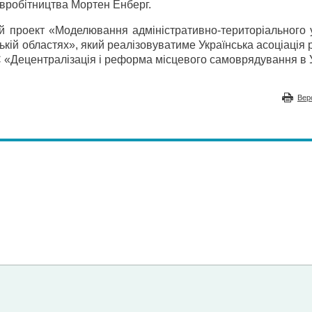
івробітництва Мортен Енберг.
ий проект «Моделювання адміністративно-територіального 
вській областях», який реалізовуватиме Українська асоціація
 «Децентралізація і реформа місцевого самоврядування в У
Вер