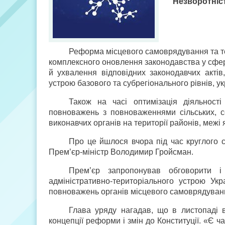
Незворотніс
Реформа місцевого самоврядування та тер
комплексного оновлення законодавства у сфері
й ухвалення відповідних законодавчих актів
устрою базового та субрегіонального рівнів, у
Також на часі оптимізація діяльності
повноважень з повноваженнями сільських, се
виконавчих органів на території районів, межі
Про це йшлося вчора під час круглого
Прем’єр-міністр Володимир Гройсман.
Прем’єр запропонував обговорити і
адміністративно-територіального устрою Ук
повноважень органів місцевого самоврядуван
Глава уряду нагадав, що в листопаді 
концепції реформи і змін до Конституції. «Є ч