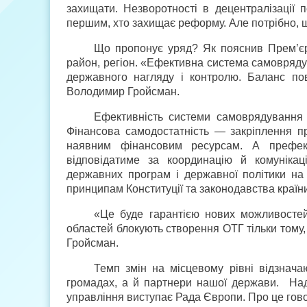
захищати. Незворотності в децентралізації 
першим, хто захищає реформу. Але потрібно, 
Що пропонує уряд? Як пояснив Прем’єр-
район, регіон. «Ефективна система самоврядув
державного нагляду і контролю. Баланс по
Володимир Гройсман.
Ефективність системи самоврядування 
Фінансова самодостатність — закріплення пр
наявним фінансовим ресурсам. А префект
відповідатиме за координацію й комуніка
державних програм і державної політики на 
принципам Конституції та законодавства країн
«Це буде гарантією нових можливостей
областей блокують створення ОТГ тільки тому
Гройсман.
Темп змін на місцевому рівні відзначаю
громадах, а й партнери нашої держави. Над
управління виступає Рада Європи. Про це гов